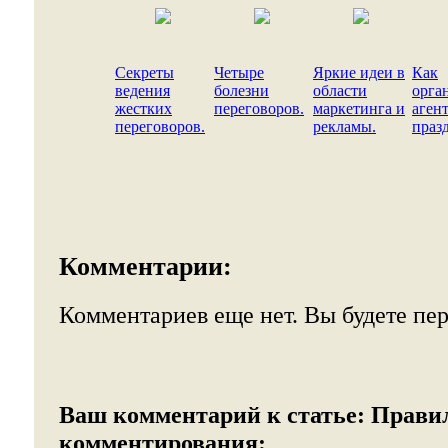
Секреты
Четыре
Яркие идеи в
Как
ведения
болезни
области
орга
жестких
переговоров.
маркетинга и
аген
переговоров.
рекламы.
праз
Комментарии:
Комментариев еще нет. Вы будете пе
Ваш комментарий к статье:
Прави
комментирования: