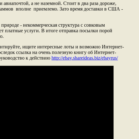
и авиапочтой, а не наземной. Стоит в два раза дороже,
аммов вполне приемлемо. Зато время доставки в США -
 природе - некоммерческая структура с совковым
ет платные услуги. В итоге отправка посылки порой
о.
ентируйте, ищите интересные лоты и возможно Интернет-
оследок ссылка на очень полезную книгу об Интернет-
руководство к действию
http://ebay.shareideas.biz/ebayrus/