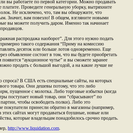
сли вы работаете по первой категории. Можно продавать
е платите. Проведите генеральную уборку, вытряхните
полок. Не исключено, что, там вы обнаружите, что
ым. Значит, вам повезло! В общем, взгляните новыми
орые вы можете получить даром. Именно так начинает
продавцов.
аражная распродажа наоборот”. Для этого нужно подать
 примерно такого содержания “Приму на комиссию
тавлять десяток или больше лотов одновременно. Еще
ез объявление состоит в том, что вы будете приобретать
 появится “аукционное чутье” и вы сможете заранее
можно продать с большой выгодой, а на какие лучше не
о спроса? В США есть специальные сайты, на которых
вого товара. Они дешевы потому, что это либо
рм, пущенное с молотка. Либо торговые избытки (когда
тры поступает новый товар, они “сбрасывают” по
партии, чтобы освободить полки). Либо это
е покупатели принесли обратно в магазины (например,
а этих сайтах могут продаваться бэушные, новые или
ойства, которые владельцам понадобилось срочно продать.
мер,
http://www.liquidation.com
.