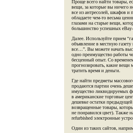
Проще всего найти товары, е
вещи, за которые вы ничего н
все из антресолей, шкафов и 
обладаете чем-то весьма ценн
глазами на старые вещи, кот
большинство успешных eBay-
Далее. Используйте прием “г
объявление в местную газету
все…”. Вы можете начать выс
одно преимущество работы чер
бесценный опыт. Со временем
прогнозировать, какие вещи 
тратить время и деньги.
Где найти предметы массовог
продаются партии очень деше
имущество ликвидируемых фи
в американские торговые цен
дешевке остатки предыдущей 
возвращенные товары, которы
не понравился цвет). Также н
refurbished электронные устр
Один из таких сайтов, напри