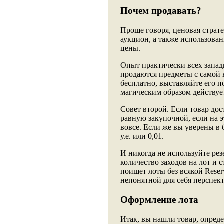
Почем продавать?
Проще говоря, ценовая стратег
аукцион, а также использова
цены.
Опыт практически всех запад
продаются предметы с самой н
бесплатно, выставляйте его по
магическим образом действуе
Совет второй. Если товар дос
равную закупочной, если на э
вовсе. Если же вы уверены в 
у.е. или 0,01.
И никогда не используйте ре
количество заходов на лот и 
поищет лоты без всякой Reserv
непонятной для себя перспек
Оформление лота
Итак, вы нашли товар, опреде