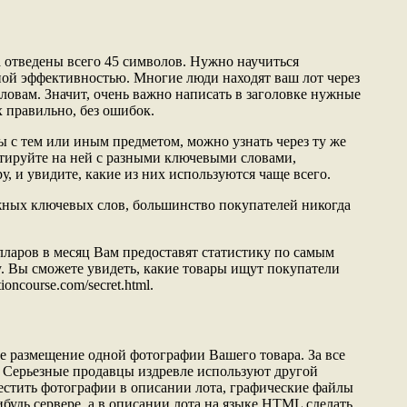
 отведены всего 45 символов. Нужно научиться
ной эффективностью. Многие люди находят ваш лот через
ловам. Значит, очень важно написать в заголовке нужные
 правильно, без ошибок.
ы с тем или иным предметом, можно узнать через ту же
тируйте на ней с разными ключевыми словами,
, и увидите, какие из них используются чаще всего.
ужных ключевых слов, большинство покупателей никогда
долларов в месяц Вам предоставят статистику по самым
. Вы сможете увидеть, какие товары ищут покупатели
ioncourse.com/secret.html.
ое размещение одной фотографии Вашего товара. За все
 Серьезные продавцы издревле используют другой
естить фотографии в описании лота, графические файлы
будь сервере, а в описании лота на языке HTML сделать