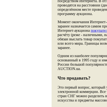
посредством Интернета. В о
проводятся на расстоянии (ди
определённом месте проведен
программу аукциона.
Момент окончания Интернет-а
заранее назначается самим пр
Интернет-аукциона
покупате
расчёту (реже - наличными, н
обязан выслать товар покупа
или всего мира. Границы во
заранее.
Одним из наиболее популярны
основанный в 1995 году и им
России большой популярность
AUCTION.ua.
Что продавать?
Это первый вопрос, который 
электронной коммерции. Все т
стран СНГ можно разделить 
искусства и предметы массово