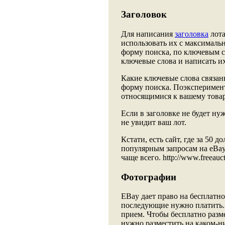
Заголовок
Для написания
заголовка
лота
использовать их с максималь
форму поиска, по ключевым с
ключевые слова и написать их
Какие ключевые слова связан
форму поиска. Поэксперимен
относящимися к вашему товару
Если в заголовке не будет н
не увидит ваш лот.
Кстати, есть сайт, где за 50 
популярным запросам на eBay
чаще всего. http://www.freeauct
Фотографии
EBay дает право на бесплатн
последующие нужно платить.
прием. Чтобы бесплатно разм
нужно разместить на каком-ни