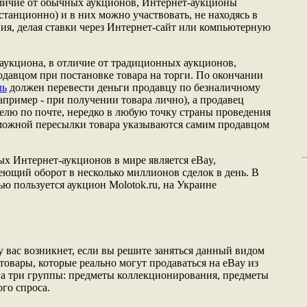
тличие от обычных аукционов, Интернет-аукционы
станционно) и в них можно участвовать, не находясь в
ия, делая ставки через Интернет-сайт или компьютерную
укциона, в отличие от традиционных аукционов,
одавцом при постановке товара на торги. По окончании
ль
должен перевести деньги продавцу по безналичному
апример - при получении товара лично), а продавец
телю по почте, нередко в любую точку страны проведения
зможной пересылки товара указываются самим продавцом
х Интернет-аукционов в мире является eBay,
еющий оборот в несколько миллионов сделок в день. В
ю пользуется аукцион Molotok.ru, на Украине
у вас возникнет, если вы решите заняться данный видом
овары, которые реально могут продаваться на eBay из
на три группы: предметы коллекционирования, предметы
го спроса.