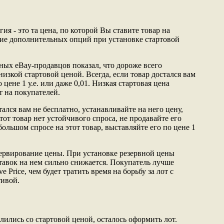
ия - это та цена, по которой Вы ставите товар на
ние дополнительных опций при установке стартовой
ных eBay-продавцов показал, что дороже всего
изкой стартовой ценой. Всегда, если товар достался вам
 цене 1 у.е. или даже 0,01. Низкая стартовая цена
т на покупателей.
тался вам не бесплатно, устанавливайте на него цену,
тот товар нет устойчивого спроса, не продавайте его
большом спросе на этот товар, выставляйте его по цене 1
зервирование цены. При установке резервной цены
ставок на нем сильно снижается. Покупатель лучше
e Price, чем будет тратить время на борьбу за лот с
тивой.
лились со стартовой ценой, осталось оформить лот.