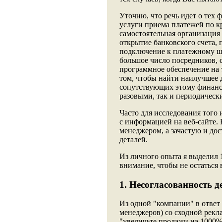
Уточню, что речь идет о тех 
услуги приема платежей по к
самостоятельная организация
открытие банковского счета, 
подключение к платежному шл
большое число посредников, 
программное обеспечение на т
том, чтобы найти наилучшее 
сопутствующих этому финансо
разовыми, так и периодическ
Часто для исследования того
с информацией на веб-сайте. 
менеджером, а зачастую и дос
деталей.
Из личного опыта я выделил 
внимание, чтобы не остаться 
1. Несогласованность д
Из одной "компании" в ответ 
менеджеров) со сходной рекл
"увеличьте продажи на 1000%