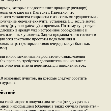
фирмах, которые предоставляют продавцу (вендору)
редитным картам в Интернет. Известно, что
 такого механизма сопряжена с известными трудностями -
получение мерчант-эккаунта, установка ПО secure server,
юзу (payment gateway) и прочими. Поэтому существует
сдающих в аренду уже настроенное оборудование и
ех или иных условиях. Задача продавца часто состоит в
для себя сочетание простоты подключения и
вых затрат (которые в свою очередь могут быть как
ими).
 или иного механизма не достаточно ознакомления
Как правило, требуется дополнительный контакт с
таточно длительная переписка для выяснения всех
10 основных пунктов, на которые следует обратить
в дураках.
ействий
на свой запрос я получил два ответа (от двух разных
амной информацией (обычная в таких случаях галиматья -
", "возможность принимать все ведущие карточки",