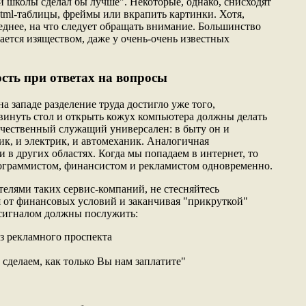
й школы сделал бы лучше". Некоторые, однако, снисходят
html-таблицы, фреймы или вкрапить картинки. Хотя,
леднее, на что следует обращать внимание. Большинство
ается изяществом, даже у очень-очень известных
ость при ответах на вопросы
на западе разделение труда достигло уже того,
двинуть стол и открыть кожух компьютера должны делать
течественный служащий универсален: в быту он и
ник, и электрик, и автомеханик. Аналогичная
и в других областях. Когда мы попадаем в интернет, то
рограммистом, финансистом и рекламистом одновременно.
телями таких сервис-компаний, не стесняйтесь
я от финансовых условий и заканчивая "прикруткой"
 сигналом должны послужить:
из рекламного проспекта
е сделаем, как только Вы нам заплатите"