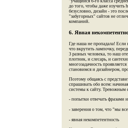
"учащийся 6-го класса средне
до того, чтобы даже изучить 
безусловно, дизайн - это пос
"забугорных" сайтов не отлич
компаний.
6. Явная некомпетентн
Где наша не пропадала! Если 
что вкрутить лампочку, пере
3 разных человека, то наш о
плотник, и слесарь, и сантех
многозадачность проявляется 
становимся и дизайнером, п
Поэтому общаясь с представи
спрашивать обо всем: начина
системы к сайту. Тревожным
- попытки отвечать фразами 
- заверения о том, что "мы вс
- явная некомпетентность