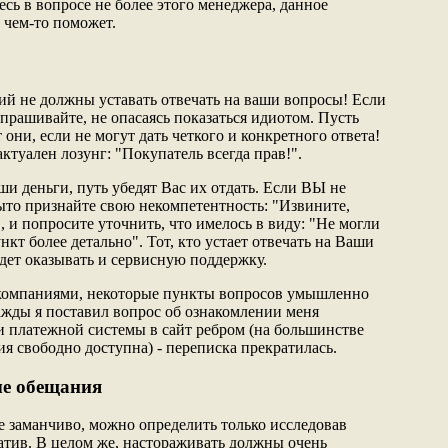
есь в вопросе не более этого менеджера, данное
 чем-то поможет.
й не должны уставать отвечать на ваши вопросы! Если
спрашивайте, не опасаясь показаться идиотом. Пусть
 они, если не могут дать четкого и конкретного ответа!
актуален лозунг: "Покупатель всегда прав!".
и деньги, путь убедят Вас их отдать. Если ВЫ не
ыто признайте свою некомпетентность: "Извините,
", и попросите уточнить, что имелось в виду: "Не могли
нкт более детально". Тот, кто устает отвечать на Ваши
удет оказывать и сервисную поддержку.
компаниями, некоторые пункты вопросов умышленно
нажды я поставил вопрос об ознакомлении меня
и платежной системы в сайт ребром (на большинстве
я свободно доступна) - переписка прекратилась.
е обещания
е заманчиво, можно определить только исследовав
атив. В целом же, настораживать должны очень