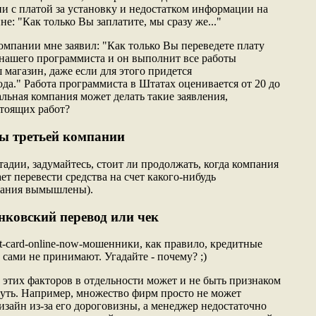
и с платой за установку и недостатком информации на
е: "Как только Вы заплатите, мы сразу же..."
омпании мне заявил: "Как только Вы переведете плату
м нашего программиста и он выполнит все работы
магазин, даже если для этого придется
да." Работа программиста в Штатах оценивается от 20 до
альная компания может делать такие заявления,
тоящих работ?
ы третьей компании
адии, задумайтесь, стоит ли продолжать, когда компания
ет перевести средства на счет какого-нибудь
звания вымышлены).
нковский перевод или чек
it-card-online-now-мошенники, как правило, кредитные
и сами не принимают. Угадайте - почему? ;)
 этих факторов в отдельности может и не быть признаком
нуть. Например, множество фирм просто не может
изайн из-за его дороговизны, а менеджер недостаточно