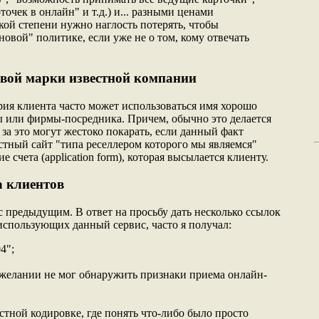
точек в онлайн" и т.д.) и... разными ценами
кой степени нужно наглость потерять, чтобы
новой" политике, если уже не о том, кому отвечать
овой марки известной компании
рия клиента часто может использоваться имя хорошо
 или фирмы-посредника. Причем, обычно это делается
 за это могут жестоко покарать, если данный факт
стный сайт "типа реселлером которого мы являемся"
е счета (application form), которая высылается клиенту.
а клиентов
с предыдущим. В ответ на просьбу дать несколько ссылок
использующих данный сервис, часто я получал:
4";
м желании не мог обнаружить признаки приема онлайн-
стной кодировке, где понять что-либо было просто