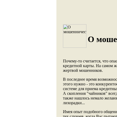
О моше
Почему-то считается, что опа
кредитной карты. На самом же
жертвой мошенников.
В последнее время возможност
этого нужно - это конкурент
системе для приема кредитных
А скопления "чайников" всег
также нашлось немало желающ
лихорадки...
Имея опыт подобного общения
тех случаев, когда Вас пытают