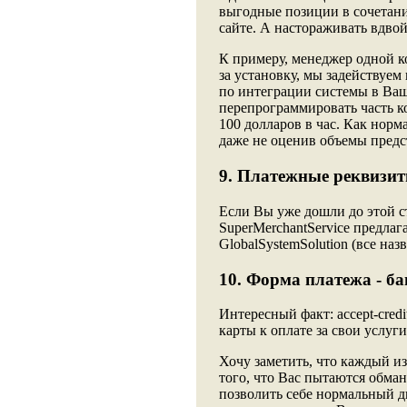
выгодные позиции в сочетани
сайте. А настораживать вдвойн
К примеру, менеджер одной к
за установку, мы задействуе
по интеграции системы в Ваш 
перепрограммировать часть ко
100 долларов в час. Как норм
даже не оценив объемы предс
9. Платежные реквизит
Если Вы уже дошли до этой ст
SuperMerchantService предлага
GlobalSystemSolution (все на
10. Форма платежа - ба
Интересный факт: accept-cred
карты к оплате за свои услуг
Хочу заметить, что каждый из
того, что Вас пытаются обма
позволить себе нормальный д