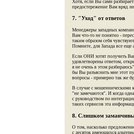
Хотя, если Вы сами разбирает
предостережение Вам вряд ли
7. "Уход" от ответов
Менеджеры западных компани
Вам что-то не понятно - пере
таким образом себя чувствуют
Помните, для Запада все еще 
Если ОНИ хотят получить Ваш
удовлетворены ответом, откр
я не очень в этом разбираюсь
бы Вы разъяснить мне этот пу
вопросы - примерно так же б
В случае с мошенническими 
"не замечаются". И когда од
с руководством по интеграци
таких сервисов эта информаци
8. Слишком заманчивы
О том, насколько предложени
с десяток имеющихся альтерн