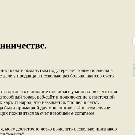
нничестве.
сность быть обманутым подстерегает только владельца
 деле у продавца в несколько раз больше шансов стать
ь торговать в онлайне появилась у многих: все, что для
оспособный товар, веб-сайт и подключение к платежной
 карт. И народ, что называется, "пошел в сеть".
да были приманкой для мошенников. И в этом случае
их поживиться за счет всеобщей e-commerce
, могу достаточно четко выделить несколько признаков
ся "надуть".