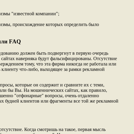
измы "известной компании";
низмы, происхождение которых определить было
 или FAQ
едованию должен быть подвергнут в первую очередь
х сайтах наверняка будут фальсифицированы. Отсутствие
ерждением тому, что эта фирма никогда не работала или
ь клиенту что-либо, выходящее за рамки рекламной
просы, которые он содержит и сравните их с теми,
дали бы Вы. На мошеннических сайтах, как правило,
шенно "отфонарные" вопросы, очень отдаленно
ых будней клиентов или фрагменты все той же рекламной
 отсутствие. Когда смотришь на такое, первая мысль