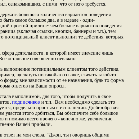
нил, ознакомившись с ними, что от него требуется.
держать большого количества вариантов поведения
 быть самое большое два, а в идеале - один-
дной простой причине: чем больше вариантов поведения
раница (включая ссылки, кнопки, баннеры и т.п.), тем
что потенциальный клиент выполнит те действия, которых
а сфера деятельности, в которой имеет значение лишь
 Все остальное совершенно неважно.
ить выполнение потенциальным клиентом того действия,
пример, щелкнуть по такой-то ссылке, скачать такой-то
 форму, вне зависимости от ее назначения, будь то форма
форма ответов на Ваши опросы.
а стала выполнимой, для того, чтобы получить в свое
нтов,
подписчиков
и т.п., Вам необходимо сделать это
буется, предельно простым в исполнении. До безобразия
м удастся этого добиться, Вы обеспечите себе большое
в и помимо всего прочего - конечно же, увеличение
тственно Вашей прибыли.
в ответ на мои слова. "Джон, ты говоришь общими