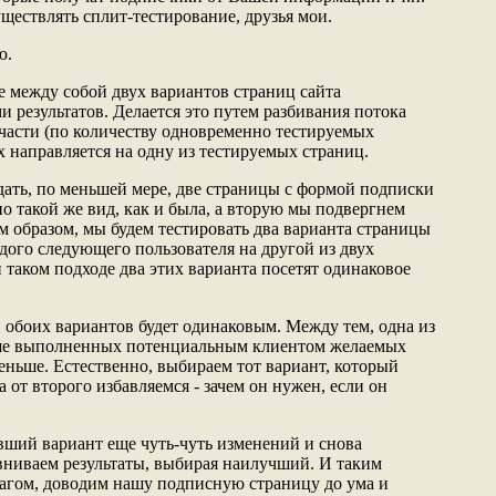
уществлять сплит-тестирование, друзья мои.
ю.
е между собой двух вариантов страниц сайта
 результатов. Делается это путем разбивания потока
части (по количеству одновременно тестируемых
х направляется на одну из тестируемых страниц.
дать, по меньшей мере, две страницы с формой подписки
чно такой же вид, как и была, а вторую мы подвергнем
 образом, мы будем тестировать два варианта страницы
дого следующего пользователя на другой из двух
 таком подходе два этих варианта посетят одинаковое
й обоих вариантов будет одинаковым. Между тем, одна из
ьше выполненных потенциальным клиентом желаемых
 меньше. Естественно, выбираем тот вариант, который
а от второго избавляемся - зачем он нужен, если он
вший вариант еще чуть-чуть изменений и снова
авниваем результаты, выбирая наилучший. И таким
шагом, доводим нашу подписную страницу до ума и