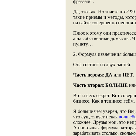
фразами".
Да, это так. Но знаете что? 
такие приемы и методы, кот
на сайте совершенно непонят
Плюс к этому они практическ
а на собственные домыслы. Чт
пункту…
2. Формула извлечения больш
Она состоит из двух частей:
Часть первая
:
ДА
или
НЕТ
.
Часть вторая
:
БОЛЬШЕ
ил
Вот и весь секрет. Вот совер
бизнесе. Как в теннисе: гейм, 
Я больше чем уверен, что Вы
что существует некая
волшебн
сложнее. Друзья мои, это неп
А настоящая формула, которая
зарабатывать столько, сколько