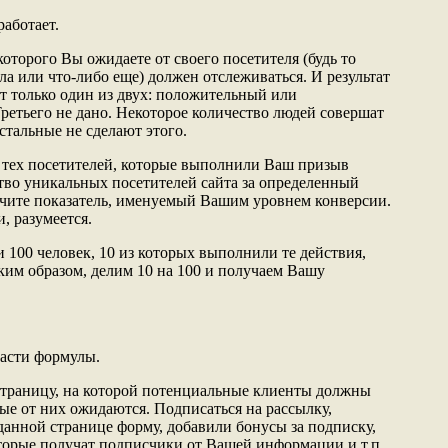
работает.
оторого Вы ожидаете от своего посетителя (будь то
ла или что-либо еще) должен отслеживаться. И результат
т только один из двух: положительный или
ретьего не дано. Некоторое количество людей совершат
стальные не сделают этого.
 тех посетителей, которые выполнили Ваш призыв
ство уникальных посетителей сайта за определенный
чите показатель, именуемый Вашим уровнем конверсии.
, разумеется.
 100 человек, 10 из которых выполнили те действия,
ким образом, делим 10 на 100 и получаем Вашу
части формулы.
страницу, на которой потенциальные клиенты должны
ые от них ожидаются. Подписаться на рассылку,
данной странице форму, добавили бонусы за подписку,
торые получат подписчики от Вашей информации и т.п.