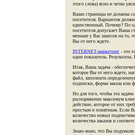
этого слова) ясно и четко уяс
Ваши страницы не должны со
посетителя. Вариантов должно
единственный. Почему? По о
посетителя допускает Ваша ст
меньше у Вас шансов на то, 
Вы от него ждете.
INTERNET-маркетинг
- это т
один показатель. Результаты.
Итак, Ваша задача - обеспеч
которое Вы от него ждете, на
файл, заполнить определенную
подписки, форма заказа или 
Но для того, чтобы эта задач
распоряжение максимум клие
действие, которое от них тре
простым и понятным. Если Ва
количество новых подписчико
количества заказов и соотве
Знаю-знаю, что Вы подумали 