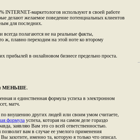
99 % INTERNET-маркетологов используют в своей работе
орые делают желаемое поведение потенциальных клиентов
ным для последних.
и всегда полагаются не на реальные факты,
о ж, плавно переходим на этой ноте ко второму
их прибылей в онлайновом бизнесе предельно проста.
и
МЕНЬШЕ
.
шенная и единственная формула успеха в электронном
сет, матч.
, по внушению других людей или своим умом считаете,
ая формула
успеха, которая на самом деле гораздо
равда, заявляю Вам это со всей ответственностью.
 позволит вам в случае ее умелого применения
 Вы захотите, именно та, которую я только что описал.