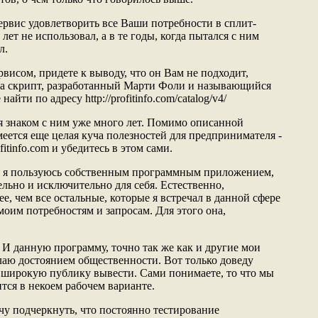
ервис удовлетворить все Ваши потребности в сплит-
 лет не использовал, а в те годы, когда пытался с ним
л.
рвисом, придете к выводу, что он Вам не подходит,
на скрипт, разработанный Марти Фоли и называющийся
найти по адресу http://profitinfo.com/catalog/v4/
 я знаком с ним уже много лет. Помимо описанной
еется еще целая куча полезностей для предпринимателя -
fitinfo.com и убедитесь в этом сами.
я я пользуюсь собственным программным приложением,
ельно и исключительно для себя. Естественно,
е, чем все остальные, которые я встречал в данной сфере
 моим потребностям и запросам. Для этого она,
 И данную программу, точно так же как и другие мои
елаю достоянием общественности. Вот только доведу
 широкую публику вывести. Сами понимаете, то что мы
ится в некоем рабочем варианте.
чу подчеркнуть, что постоянно тестирование