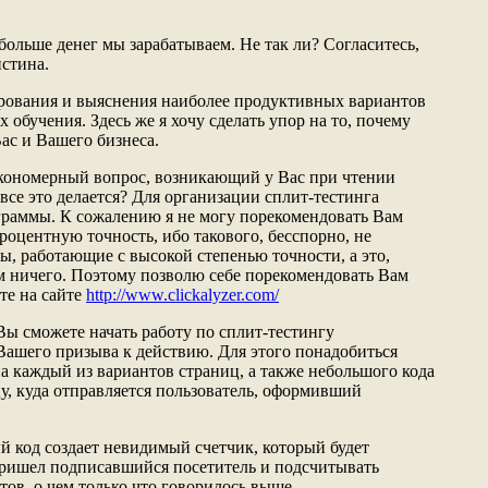
больше денег мы зарабатываем. Не так ли? Согласитесь,
истина.
рования и выяснения наиболее продуктивных вариантов
 обучения. Здесь же я хочу сделать упор на то, почему
ас и Вашего бизнеса.
акономерный вопрос, возникающий у Вас при чтении
все это делается? Для организации сплит-тестинга
граммы. К сожалению я не могу порекомендовать Вам
роцентную точность, ибо такового, бесспорно, не
ы, работающие с высокой степенью точности, а это,
ем ничего. Поэтому позволю себе порекомендовать Вам
ете на сайте
http://www.clickalyzer.com/
ы сможете начать работу по сплит-тестингу
Вашего призыва к действию. Для этого понадобиться
а каждый из вариантов страниц, а также небольшого кода
у, куда отправляется пользователь, оформивший
й код создает невидимый счетчик, который будет
пришел подписавшийся посетитель и подсчитывать
ов, о чем только что говорилось выше.