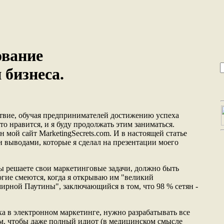
ование
 бизнеса.
твие, обучая предпринимателей достижению успеха
то нравится, и я буду продолжать этим заниматься.
н мой сайт MarketingSecrets.com. И в настоящей статье
и выводами, которые я сделал на презентации моего
Вы решаете свои маркетинговые задачи, должно быть
огие смеются, когда я открываю им "великий
ирной Паутины", заключающийся в том, что 98 % сетян -
ха в электронном маркетинге, нужно разрабатывать все
м, чтобы даже полный идиот (в медицинском смысле