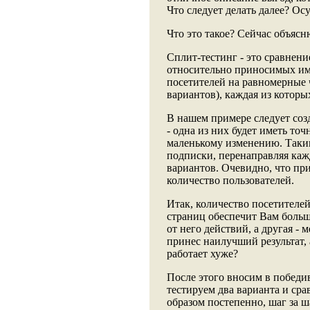
Что следует делать далее? Ос
Что это такое? Сейчас объясн
Сплит-тестинг - это сравнени
относительно приносимых ими
посетителей на равномерные 
вариантов), каждая из которы
В нашем примере следует соз
- одна из них будет иметь то
маленькому изменению. Таким
подписки, перенаправляя каж
вариантов. Очевидно, что при
количество пользователей.
Итак, количество посетителе
страниц обеспечит Вам бол
от него действий, а другая -
принес наилучший результат, 
работает хуже?
После этого вносим в победи
тестируем два варианта и ср
образом постепенно, шаг за 