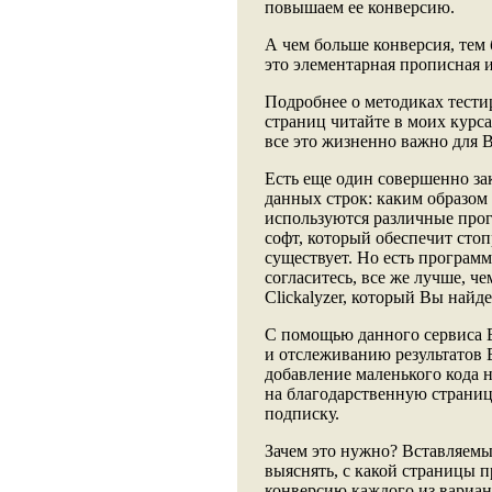
повышаем ее конверсию.
А чем больше конверсия, тем 
это элементарная прописная 
Подробнее о методиках тести
страниц читайте в моих курсах
все это жизненно важно для В
Есть еще один совершенно з
данных строк: каким образом 
используются различные про
софт, который обеспечит стоп
существует. Но есть программ
согласитесь, все же лучше, ч
Clickalyzer, который Вы найд
С помощью данного сервиса В
и отслеживанию результатов 
добавление маленького кода н
на благодарственную страниц
подписку.
Зачем это нужно? Вставляемы
выяснять, с какой страницы 
конверсию каждого из вариант