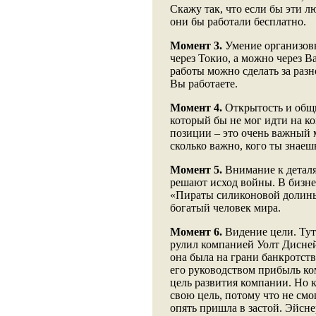
Скажу так, что если бы эти л
они бы работали бесплатно.
Момент 3.
Умение организов
через Токио, а можно через В
работы можно сделать за разн
Вы работаете.
Момент 4.
Открытость и общи
который бы не мог идти на ко
позиции – это очень важный 
сколько важно, кого ты знаеш
Момент 5.
Внимание к деталя
решают исход войны. В бизнес
«Пираты силиконовой долины
богатый человек мира.
Момент 6.
Видение цели. Тут
рулил компанией Уолт Дисней
она была на грани банкротст
его руководством прибыль ком
цель развития компании. Но 
свою цель, потому что не см
опять пришла в застой. Эйсне