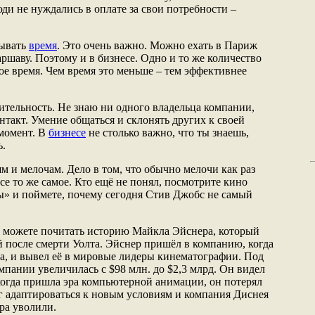
юди не нуждались в оплате за свои потребности –
ывать
время
. Это очень важно. Можно ехать в Париж
аршаву. Поэтому и в бизнесе. Одно и то же количество
ое время. Чем время это меньше – тем эффективнее
тельность. Не знаю ни одного владельца компании,
нтакт. Умение общаться и склонять других к своей
момент. В
бизнесе
не столько важно, что ты знаешь,
ь.
м и мелочам. Дело в том, что обычно мелочи как раз
е то же самое. Кто ещё не понял, посмотрите кино
» и поймете, почему сегодня Стив Джобс не самый
 можете почитать историю Майкла Эйснера, который
 после смерти Уолта. Эйснер пришёл в компанию, когда
ва, и вывел её в мировые лидеры кинематографии. Под
пании увеличилась с $98 млн. до $2,3 млрд. Он видел
когда пришла эра компьютерной анимации, он потерял
ог адаптироваться к новым условиям и компания Диснея
ра уволили.