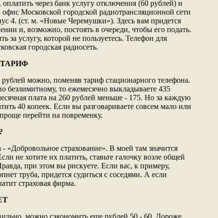
 оплатить через банк услугу отключения (60 рублей) и
в офис Московской городской радиотрансляционной сети
пус 4. (ст. м. «Новые Черемушки»). Здесь вам придется
ении и, возможно, постоять в очереди, чтобы его подать.
ть за услугу, которой не пользуетесь. Телефон для
сковская городская радиосеть.
 ТАРИФ
рублей можно, поменяв тариф стационарного телефона.
 по безлимитному, то ежемесячно выкладываете 435
есячная плата на 260 рублей меньше - 175. Но за каждую
тить 40 копеек. Если вы разговариваете совсем мало или
о проще перейти на повременку.
?
 - «Добровольное страхование». В моей там значится
Если не хотите их платить, ставьте галочку возле общей
равда, при этом вы рискуете. Если вас, к примеру,
опнет труба, придется судиться с соседями. А если
латит страховая фирма.
ЕТ
вильно, можно сэкономить еще рублей 50 - 60. Дороже