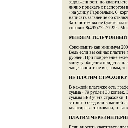
задолженности по квартплате,
лично приехать с паспортом 
- на улицу Гарибальди, 6, кор
написать заявление об отключ
Зато потом вы не будете плати
справок 8(495)772-77-99 - Мо
МЕНЯЕМ ТЕЛЕФОННЫЙ
Сэкономить как минимум 200 
Ведь если вы сейчас платите
рублей. При повременке ежем
минуту общения придется пла
чаще звоните не вы, а вам, т
НЕ ПЛАТИМ СТРАХОВКУ
В каждой платежке есть графа
сумма - 79 рублей 38 копеек. 
суммы БЕЗ учета страховки. П
затопит сосед или в ванной л
квартира застрахована, то зап
ПЛАТИМ ЧЕРЕЗ ИНТЕРН
Если вносить квартплату пра