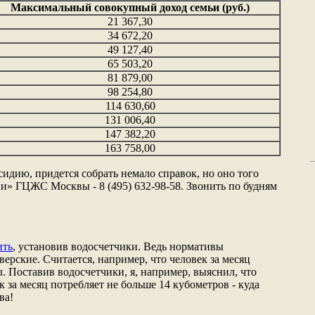
Максимальный совокупный доход семьи (руб.)
21 367,30
34 672,20
49 127,40
65 503,20
81 879,00
98 254,80
114 630,60
131 006,40
147 382,20
163 758,00
идию, придется собрать немало справок, но оно того
ии» ГЦЖС Москвы - 8 (495) 632-98-58. Звонить по будням
ить
, установив водосчетчики. Ведь нормативы
верские. Считается, например, что человек за месяц
. Поставив водосчетчики, я, например, выяснил, что
к за месяц потребляет не больше 14 кубометров - куда
ва!