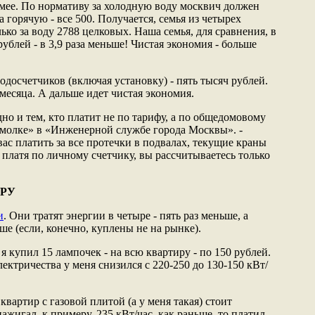
мее. По нормативу за холодную воду москвич должен
а горячую - все 500. Получается, семья из четырех
ко за воду 2788 целковых. Наша семья, для сравнения, в
 рублей - в 3,9 раза меньше! Чистая экономия - больше
одосчетчиков (включая установку) - пять тысяч рублей.
 месяца. А дальше идет чистая экономия.
но и тем, кто платит не по тарифу, а по общедомовому
сомолке» в «Инженерной службе города Москвы». -
 вас платить за все протечки в подвалах, текущие краны
 платя по личному счетчику, вы рассчитываетесь только
РУ
и
. Они тратят энергии в четыре - пять раз меньше, а
ьше (если, конечно, куплены не на рынке).
я купил 15 лампочек - на всю квартиру - по 150 рублей.
лектричества у меня снизился с 220-250 до 130-150 кВт/
квартир с газовой плитой (а у меня такая) стоит
нажигал, к примеру, 235 кВт/час, как раньше, то платил