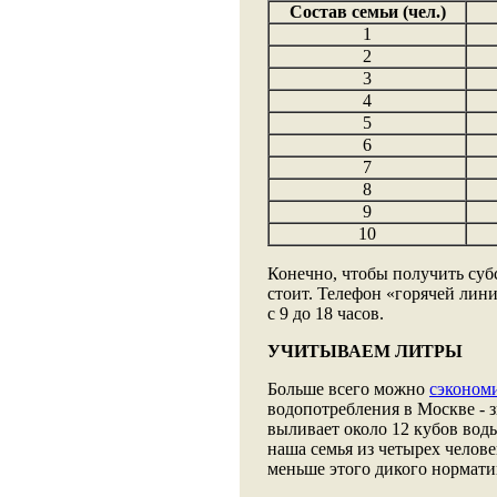
Состав семьи (чел.)
1
2
3
4
5
6
7
8
9
10
Конечно, чтобы получить субс
стоит. Телефон «горячей лин
с 9 до 18 часов.
УЧИТЫВАЕМ ЛИТРЫ
Больше всего можно
сэконом
водопотребления в Москве - з
выливает около 12 кубов воды
наша семья из четырех челове
меньше этого дикого нормати