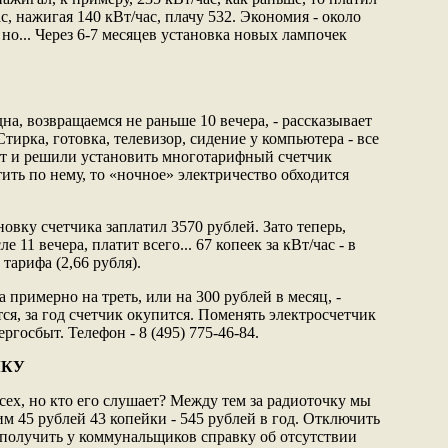
с, нажигая 140 кВт/час, плачу 532. Экономия - около
 но... Через 6-7 месяцев установка новых лампочек
на, возвращаемся не раньше 10 вечера, - рассказывает
тирка, готовка, телевизор, сидение у компьютера - все
Вот и решили установить многотарифный счетчик
тить по нему, то «ночное» электричество обходится
новку счетчика заплатил 3570 рублей. Зато теперь,
 11 вечера, платит всего... 67 копеек за кВт/час - в
тарифа (2,66 рубля).
а примерно на треть, или на 300 рублей в месяц, -
ся, за год счетчик окупится. Поменять электросчетчик
госбыт. Телефон - 8 (495) 775-46-84.
ЧКУ
всех, но кто его слушает? Между тем за радиоточку мы
м 45 рублей 43 копейки - 545 рублей в год. Отключить
получить у коммунальщиков справку об отсутствии