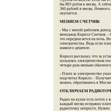
бы 893 рубля в месяц. А сейча
360 рублей в месяц. Немного,
окупается.
МЕНЯЕМ СЧЕТЧИК
- Мы с женой работаем допозд
менеджер Кирилл Снетков. - С
это передвигается на ночь. 
электричества. Ведь если пла
намного дешевле.
Кирилл рассказал, что за уста
пользуясь электричеством после
четыре раза меньше обычного 
- Плата за электричество упал
подсчитал Кирилл. - Получает
можно, обратившись в Мосэнер
ОТКЛЮЧАЕМ РАДИОТО
Радио на кухне есть почти у 
каждый месяц исправно плати
радиоточку непросто. Нужно 