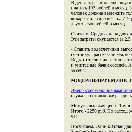
В деньгах разница еще ощути
платить 197 рублей в месяц. З
человек должна выложить толь
январе заплатила всего... 719
двух тысяч рублей в месяц.
Считаем. Средняя цена двух в
Эти затраты окупаются за 2,5
- Ставить водосчетчики выгод
счетчику, - рассказали «Ком
Ведь этот счетчик заставляет
и унитазные бачки соседей. А
за себя.
МОДЕРНИЗИРУЕМ ЛЮСТ
Энергосберегающие лампочк
служат во столько же раз дол
Минус - высокая цена. Лично 
Итого - 2250 руб. Но расход э
час.
Посчитаем. Один кВт/час для 
3 рубля 80 копеек. Если бы я 