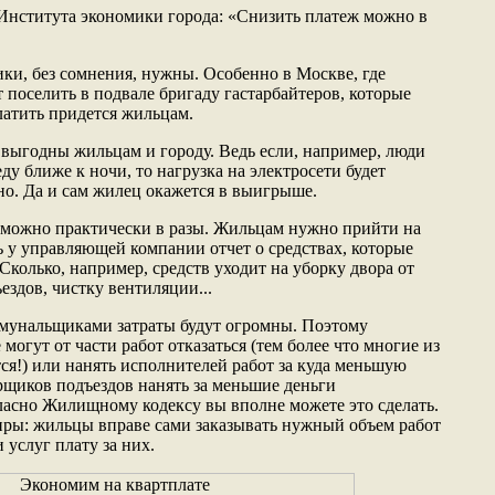
нститута экономики города: «Снизить платеж можно в
ки, без сомнения, нужны. Особенно в Москве, где
поселить в подвале бригаду гастарбайтеров, которые
платить придется жильцам.
выгодны жильцам и городу. Ведь если, например, люди
ду ближе к ночи, то нагрузка на электросети будет
но. Да и сам жилец окажется в выигрыше.
 можно практически в разы. Жильцам нужно прийти на
ь у управляющей компании отчет о средствах, которые
 Сколько, например, средств уходит на уборку двора от
ъездов, чистку вентиляции...
ммунальщиками затраты будут огромны. Поэтому
могут от части работ отказаться (тем более что многие из
ся!) или нанять исполнителей работ за куда меньшую
рщиков подъездов нанять за меньшие деньги
асно Жилищному кодексу вы вполне можете это сделать.
тиры: жильцы вправе сами заказывать нужный объем работ
 услуг плату за них.