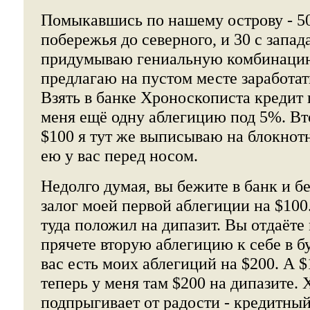
Помыкавшись по нашему острову - 5
побережья до северного, и 30 с запада
придумываю гениальную комбинацию.
предлагаю на пустом месте заработат
Взять в банке Хроноскописта кредит 
меня ещё одну аблегицию под 5%. В
$100 я тут же выписываю на блокнот
ею у вас перед носом.
Недолго думая, вы бежите в банк и б
залог моей первой аблегиции на $100.
туда положил на дипазит. Вы отдаёте
прячете вторую аблегицию к себе в б
вас есть моих аблегиций на $200. А $1
теперь у меня там $200 на дипазите.
подпрыгивает от радости - кредитный