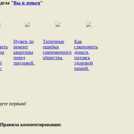
дела "
Вы и деньги
"
Нужен ли
Типичные
Как
мить
ремонт
ошибки
сэкономить
на
квартиры
современного
деньги,
перед
общества.
питаясь
й
продажей.
здоровой
е.
пищей.
дете первым!
Правила комментирования: