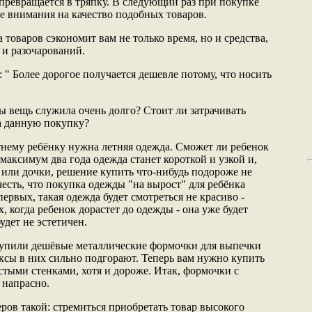
 превращается в тряпку. В следующий раз при покупке
ше внимания на качество подобных товаров.
 товаров сэкономит вам не только время, но и средства,
 и разочарований.
: " Более дорогое получается дешевле потому, что носить
ы вещь служила очень долго? Стоит ли затрачивать
а данную покупку?
нему ребёнку нужна летняя одежда. Сможет ли ребенок
 максимум два года одежда станет короткой и узкой и,
 или дочки, решение купить что-нибудь подороже не
есть, что покупка одежды "на вырост" для ребёнка
первых, такая одежда будет смотреться не красиво -
х, когда ребенок дорастет до одежды - она уже будет
удет не эстетичен.
купили дешёвые металлические формочки для выпечки
кексы в них сильно подгорают. Теперь вам нужно купить
стыми стенками, хотя и дороже. Итак, формочки с
 напрасно.
ов такой: стремиться приобретать товар высокого