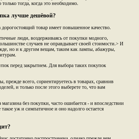
 только тогда, когда это необходимо.
упка лучше дешёвой?
а дорогостоящий товар имеет повышенное качество.
тичные люди, воздерживаясь от покупки модного,
большинстве случаев не оправдывает своей стоимости.> И
ежде, но и к другим вещам, таким как лампы, абажуры,
итурам.
упок перед закрытием. Для выбора таких покупок
вы, прежде всего, сориентируетесь в товарах, сравнив
делей, и только после этого выберете то, что вам
з магазина без покупки, часто ошибается - и впоследствии
е такое уж и симпатичное и оно надолго остается
дит?
йчас достаточно распространена, однако прежде чем