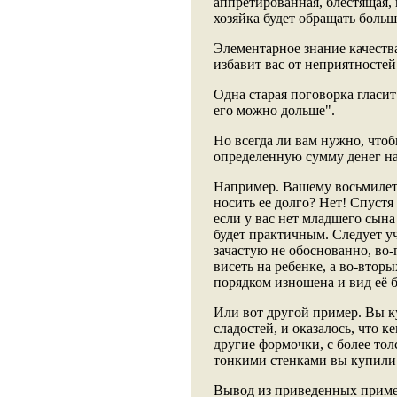
аппретированная, блестящая,
хозяйка будет обращать боль
Элементарное знание качества
избавит вас от неприятностей
Одна старая поговорка гласит
его можно дольше".
Но всегда ли вам нужно, чтоб
определенную сумму денег н
Например. Вашему восьмилет
носить ее долго? Нет! Спустя
если у вас нет младшего сына
будет практичным. Следует уч
зачастую не обоснованно, во-
висеть на ребенке, а во-вторы
порядком изношена и вид её б
Или вот другой пример. Вы 
сладостей, и оказалось, что 
другие формочки, с более тол
тонкими стенками вы купили
Вывод из приведенных пример