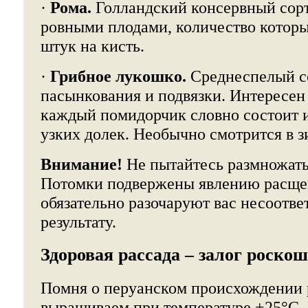
·
Рома.
Голландский консервный сорт
ровными плодами, количество которы
штук на кисть.
·
Грибное лукошко.
Среднеспелый с
пасынкования и подвязки. Интересен
каждый помидорчик словно состоит и
узких долек. Необычно смотрится в 
Внимание!
Не пытайтесь размножать
Потомки подвержены явлению расщеп
обязательно разочаруют вас несоотв
результату.
Здоровая рассада – залог роско
Помня о перуанском происхождении р
выращиваем при температуре +25°С.