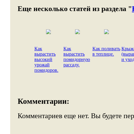
Еще несколько статей из раздела "
Как
Как
Как поливать
Крыж
вырастить
вырастить
в теплице.
(выра
высокий
помидорную
и уход
урожай
рассаду.
помидоров.
Комментарии:
Комментариев еще нет. Вы будете пе