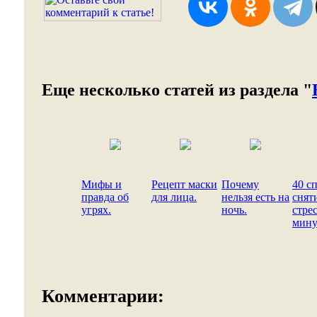
Еще несколько статей из раздела "
Мифы и
Рецепт маски
Почему
40 с
правда об
для лица.
нельзя есть на
снят
угрях.
ночь.
стрес
мину
Комментарии: