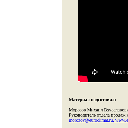
Материал подготовил:
Морозов Михаил Вячеславов
Руководитель отдела прода
morozov@euroclimat.ru,
www.eu