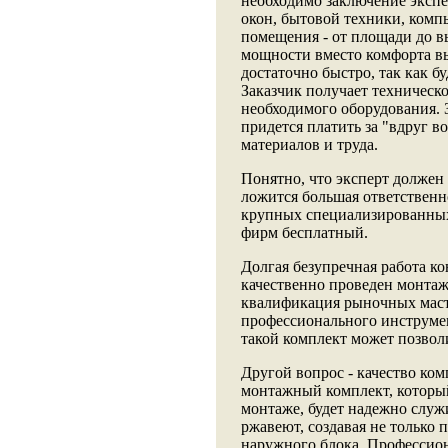
необходимо заключение экспе
окон, бытовой техники, компь
помещения - от площади до в
мощности вместо комфорта вы
достаточно быстро, так как бу
Заказчик получает техническ
необходимого оборудования. З
придется платить за "вдруг 
материалов и труда.
Понятно, что эксперт должен 
ложится большая ответственн
крупных специализированных
фирм бесплатный.
Долгая безупречная работа ко
качественно проведен монтаж
квалификация рыночных масте
профессионального инструмен
такой комплект может позвол
Другой вопрос - качество ко
монтажный комплект, который
монтаже, будет надежно служ
ржавеют, создавая не только
наружного блока. Профессио