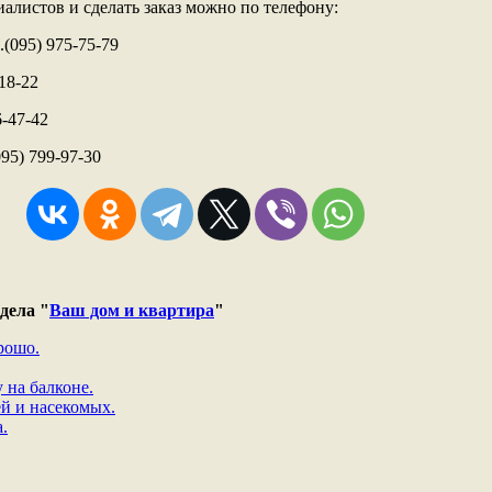
алистов и сделать заказ можно по телефону:
.(095) 975-75-79
-18-22
6-47-42
095) 799-97-30
дела "
Ваш дом и квартира
"
рошо.
 на балконе.
й и насекомых.
.