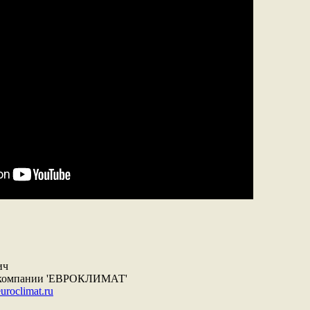
ич
ж компании 'ЕВРОКЛИМАТ'
roclimat.ru