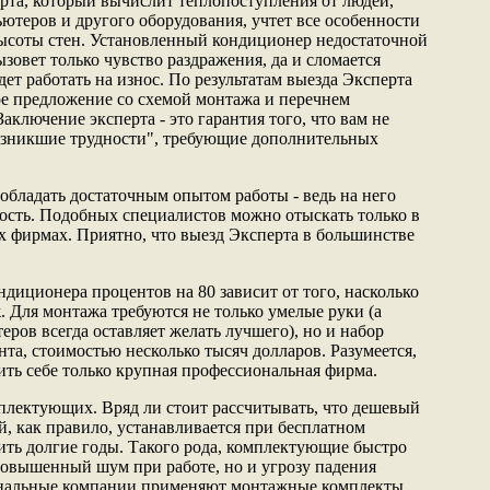
рта, который вычислит теплопоступления от людей,
ютеров и другого оборудования, учтет все особенности
ысоты стен. Установленный кондиционер недостаточной
зовет только чувство раздражения, да и сломается
дет работать на износ. По результатам выезда Эксперта
ое предложение со схемой монтажа и перечнем
аключение эксперта - это гарантия того, что вам не
возникшие трудности", требующие дополнительных
обладать достаточным опытом работы - ведь на него
ость. Подобных специалистов можно отыскать только в
 фирмах. Приятно, что выезд Эксперта в большинстве
ндиционера процентов на 80 зависит от того, насколько
. Для монтажа требуются не только умелые руки (а
ров всегда оставляет желать лучшего), но и набор
та, стоимостью несколько тысяч долларов. Разумеется,
ить себе только крупная профессиональная фирма.
мплектующих. Вряд ли стоит рассчитывать, что дешевый
, как правило, устанавливается при бесплатном
ить долгие годы. Такого рода, комплектующие быстро
 повышенный шум при работе, но и угрозу падения
нальные компании применяют монтажные комплекты,