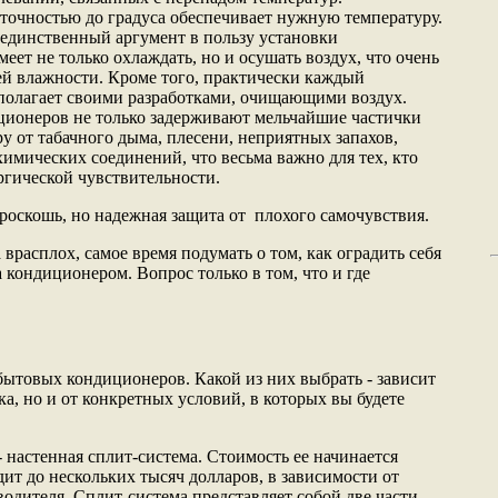
очностью до градуса обеспечивает нужную температуру.
е единственный аргумент в пользу установки
еет не только охлаждать, но и осушать воздух, что очень
й влажности. Кроме того, практически каждый
полагает своими разработками, очищающими воздух.
ионеров не только задерживают мельчайшие частички
у от табачного дыма, плесени, неприятных запахов,
имических соединений, что весьма важно для тех, кто
гической чувствительности.
 роскошь, но надежная защита от плохого самочувствия.
 врасплох, самое время подумать о том, как оградить себя
а кондиционером. Вопрос только в том, что и где
бытовых кондиционеров. Какой из них выбрать - зависит
а, но и от конкретных условий, в которых вы будете
 настенная сплит-система. Стоимость ее начинается
ит до нескольких тысяч долларов, в зависимости от
одителя. Сплит-система представляет собой две части,