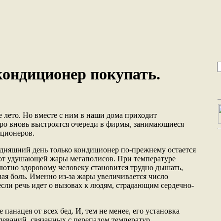
кондиционер покупать.
 лето. Но вместе с ним в наши дома приходит
оро вновь выстроятся очереди в фирмы, занимающиеся
иционеров.
годняшний день только кондиционер по-прежнему остается
от удушающей жары мегаполисов. При температуре
лютно здоровому человеку становится трудно дышать,
ная боль. Именно из-за жары увеличивается число
если речь идет о вызовах к людям, страдающим сердечно-
 панацея от всех бед. И, тем не менее, его установка
леваний, связанных с перепадом температур.