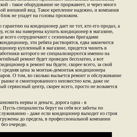
ой - такое оборудование не проржавеет, и через много
свой внешний вид. Такое крепление надежно, и компания
о блок не упадет на головы прохожим.
 гарантию на кондиционер дает не тот, кто его продал, а
му, если вы намерены купить кондиционер в магазине,
аще всего сотрудничают с сезонными бригадами
ондиционер, эти ребята растворятся, едва закончится
диционер купленный в магазине, придется чинить в
аботники которого не специализируются именно на
нтийный ремонт будет проведен бесплатно, а вот
ондиционер в ремонт вы будете, скорее всего, за свой
це средняя цена за монтаж-демонтаж кондиционера
аров. О том, во сколько выльется ремонт и обслуживание
 рынке и смонтированного неизвестно кем, даже не
ый сервисный центр, скорее всего, просто не возьмется
кономить нервы и деньги, дорога одна - в
Пусть специалисты берут на себя все заботы по
служиванию - даже если кондиционер выходит из строя
загружены до предела, в профессиональной компании
без очереди.