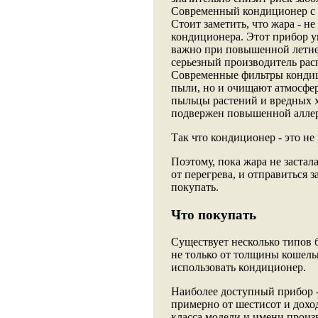
Современный кондиционер с т
Стоит заметить, что жара - н
кондиционера. Этот прибор ум
важно при повышенной летне
серьезный производитель рас
Современные фильтры кондиц
пыли, но и очищают атмосфер
пыльцы растений и вредных х
подвержен повышенной аллер
Так что кондиционер - это не
Поэтому, пока жара не застала
от перегрева, и отправиться з
покупать.
Что покупать
Существует несколько типов 
не только от толщины кошельк
использовать кондиционер.
Наиболее доступный прибор -
примерно от шестисот и доход
класса модели и имени произв