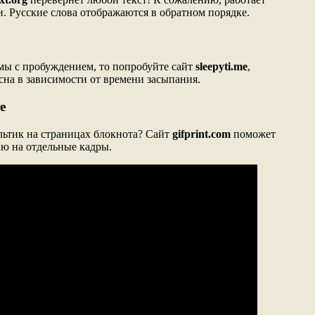
и. Русские слова отображаются в обратном порядке.
мы с пробуждением, то попробуйте сайт
sleepyti.me
,
на в зависимости от времени засыпания.
е
льтик на страницах блокнота? Сайт
gifprint.com
поможет
ю на отдельные кадры.