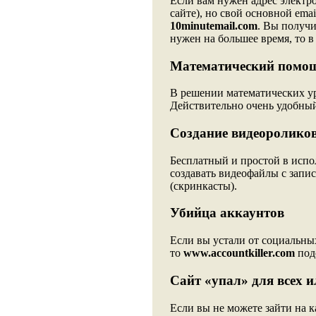
Если вам нужен адрес электр
сайте), но свой основной emai
10minutemail.com
. Вы получи
нужен на большее время, то в
Математический помо
В решении математических у
Действительно очень удобный
Создание видеоролико
Бесплатный и простой в испо
создавать видеофайлы с запис
(скринкасты).
Убийца аккаунтов
Если вы устали от социальных
то
www.accountkiller.com
подс
Сайт «упал» для всех и
Если вы не можете зайти на к