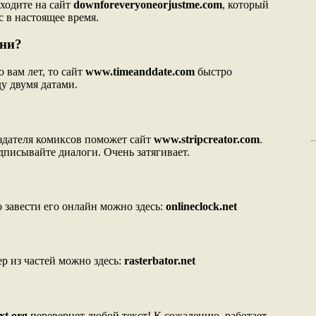
аходите на сайт
downforeveryoneorjustme.com
, который
с в настоящее время.
ни?
 вам лет, то сайт
www.timeanddate.com
быстро
у двумя датами.
оздателя комиксов поможет сайт
www.stripcreator.com
.
дписывайте диалоги. Очень затягивает.
 завести его онлайн можно здесь:
onlineclock.net
р из частей можно здесь:
rasterbator.net
xt.org
перевернет любой текст! К сожалению, работает