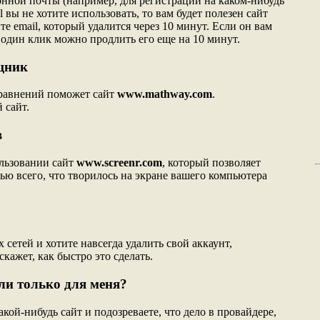
онной почты (например, для регистрации на каком-нибудь
l вы не хотите использовать, то вам будет полезен сайт
те email, который удалится через 10 минут. Если он вам
 один клик можно продлить его еще на 10 минут.
щник
равнений поможет сайт
www.mathway.com
.
 сайт.
в
льзовании сайт
www.screenr.com
, который позволяет
ью всего, что творилось на экране вашего компьютера
 сетей и хотите навсегда удалить свой аккаунт,
кажет, как быстро это сделать.
ли только для меня?
акой-нибудь сайт и подозреваете, что дело в провайдере,