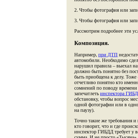
2. Чтобы фотография или зап
3. Чтобы фотография или запи
Рассмотрим подробнее эти ус
Композиция.
Например,
при ДТП
недостат
автомобили. Необходимо сдела
нарушил правила – выехал на 
должно быть понятно без пос
быть приобщена к делу. Тоже 
отчетливо понятно кто именн
сомнений по поводу времени
запечатлеть
инспектора ГИБ
обстановку, чтобы вопрос мест
одной фотографии или в одной
на паузу).
Точно такие же требования и 
кто говорит, что и где проис
инспектор ГИБДД требует у ва
сумма. И не просто «Тысяча»,