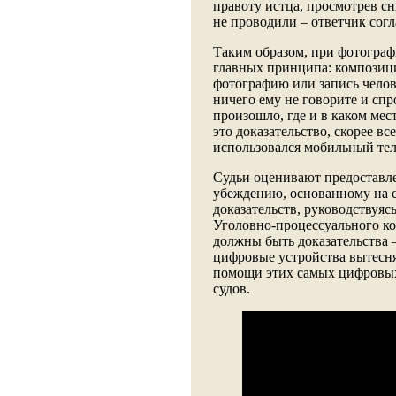
правоту истца, просмотрев с
не проводили – ответчик согл
Таким образом, при фотогра
главных принципа: композици
фотографию или запись челов
ничего ему не говорите и спр
произошло, где и в каком мест
это доказательство, скорее вс
использовался мобильный те
Судьи оценивают предоставле
убеждению, основанному на 
доказательств, руководствуясь
Уголовно-процессуального код
должны быть доказательства 
цифровые устройства вытесня
помощи этих самых цифровых
судов.