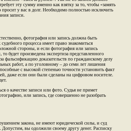
требует эту сумму именно как взятку за то, чтобы «замять
о просит у вас в долг. Необходимо полностью исключить
ания записи.
стественно, фотография или запись должна быть
судебного процесса имеет право знакомиться
оложной стороны, и если фотография или запись
, то будет произведена экспертиза представленного
о за фальсификацию доказательств по гражданскому делу
льных работ, а по уголовному – до семи лет лишения
способные с высокой степенью точности установить факт
ей, даже если они были сделаны на цифровом носителе.
дет.
ся о качестве записи или фото. Судья не примет
тографию, или запись, где совершенно не разобрать
арушением закона, не имеют юридической силы, и суд
. Допустим, вы одолжили своему другу денег. Расписку