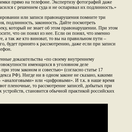
нимки прямо на телефоне. Экспертизу фотографий даже
асился с решением суда и не оспаривал их подлинность.»
фировании или записи правонарушения помните три
я, подлинность, законность. Дайте посмотреть
еку, который не знает об этом правонарушении. При этом
осите, что он понял из нее. Если он понял, что именно
е, а так же кто виноват, то вы на правильном пути –
его, будет принято к рассмотрению, даже если при записи
лефон.
нные доказательства «по своему внутреннему
совокупности имеющихся в уголовном деле
 при этом законом и совестью» (согласно статье 17
екса РФ). Нигде ни в одном законе не сказано, какими
– «аналоговыми» или «цифровыми». И т.к. в наше время
ют пленочные, то рассмотрение записей, добытых при
 устройств, становится обычной практикой российских