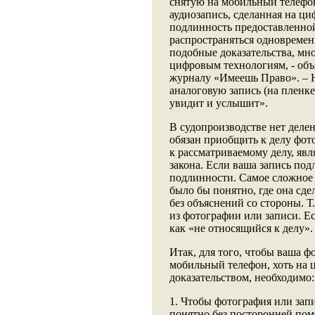
снятую на мобильный телефон
аудиозапись, сделанная на ц
подлинность предоставленно
распространяться одновремен
подобные доказательства, мно
цифровым технологиям, - об
журналу «Имеешь Право». – На
аналоговую запись (на пленке
увидит и услышит».
В судопроизводстве нет деле
обязан приобщить к делу фот
к рассматриваемому делу, яв
закона. Если ваша запись под
подлинности. Самое сложное 
было бы понятно, где она сде
без объяснений со стороны. Т
из фотографии или записи. Ес
как «не относящийся к делу».
Итак, для того, чтобы ваша ф
мобильный телефон, хоть на
доказательством, необходимо:
1. Чтобы фотография или запи
понятно без посторонней помо