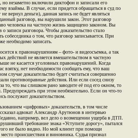
и, но незаметно включили диктофон и записали его
ему взаймы. В случае, если придется обращаться в суд по
не вернул деньги), данная запись не будет являться
в данный разговор, вы нарушили закон. Этот разговор
раво человека на частную жизнь защищено законом. Вы
 о записи разговора. Чтобы доказательство стало
ь собеседника о том, что разговор записывается. При
же необходимо записать.
осится к правонарушениям – фото- и видеосъемка, а так
ых действий не является вмешательством в частную
ыше не касается уголовных правонарушений. Когда
с взятку, нет необходимости сообщать ему, что ваш
ном случае доказательство будет считаться совершенно
шали противоправные действия. Или если сосед снизу
за то, что вы слишком рано заводите её под его окном, то
. Предупреждать при этом необязательно. Если он что-то
пись послужит доказательством.
льзованием «цифровых» доказательств, в том числе
рассказал адвокат Александр Арутюнов в интервью
едавно, например, вел дело о возмещении ущерба в ДТП.
арушивший требование знака «Уступите дорогу», пытался
того не было видно. Но мой клиент при помощи
место происшествия и виновника. Судья признал