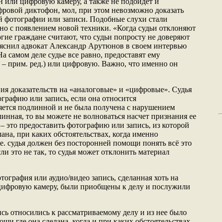
 или цифровую камеру, а также не подойдет и
ифровой диктофон, мол, при этом невозможно доказать
й фотографии или записи. Подобные слухи стали
но с появлением новой техники. «Когда судьи отклоняют
гие граждане считают, что судьи попросту не доверяют
ъяснил адвокат Александр Арутюнов в своем интервью
 самом деле судье все равно, предоставят ему
 – прим. ред.) или цифровую. Важно, что именно он
ния доказательств на «аналоговые» и «цифровые». Судья
ографию или запись, если она относится
ляется подлинной и не была получена с нарушением
линная, то вы можете не волноваться насчет признания ее
– это предоставить фотографию или запись, из которой
лана, при каких обстоятельствах, когда именно
.е. судья должен без посторонней помощи понять всё это
ли это не так, то судья может отклонить материал
отография или аудио/видео запись, сделанная хоть на
 цифровую камеру, были приобщены к делу и послужили
сь относились к рассматриваемому делу и из нее было
щи где она сделана, когда и при каких обстоятельствах.