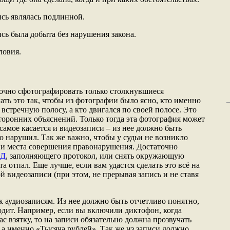
ись являлась подлинной.
сь была добыта без нарушения закона.
ловия.
очно сфотографировать только столкнувшиеся
ть это так, чтобы из фотографии было ясно, кто именно
встречную полосу, а кто двигался по своей полосе. Это
торонних объяснений. Только тогда эта фотография может
самое касается и видеозаписи – из нее должно быть
о нарушил. Так же важно, чтобы у судьи не возникло
 и места совершения правонарушения. Достаточно
ДД
, заполняющего протокол, или снять окружающую
а отпал. Еще лучше, если вам удастся сделать это всё на
 видеозаписи (при этом, не прерывая запись и не ставя
к аудиозаписям. Из нее должно быть отчетливо понятно,
ходит. Например, если вы включили диктофон, когда
с взятку, то на записи обязательно должна прозвучать
 а именно «Тысяча рублей». Так же из записи должно