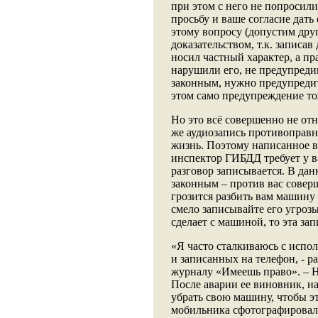
при этом с него не попросил
просьбу и ваше согласие дать 
этому вопросу (допустим друг 
доказательством, т.к. записа
носил частный характер, а п
нарушили его, не предупредив
законным, нужно предупредит
этом само предупреждение то
Но это всё совершенно не отн
же аудиозапись противоправн
жизнь. Поэтому написанное в
инспектор ГИБДД требует у ва
разговор записывается. В дан
законным – против вас совер
грозится разбить вам машину 
смело записывайте его угрозы
сделает с машиной, то эта за
«Я часто сталкиваюсь с испо
и записанных на телефон, - 
журналу «Имеешь право». – Н
После аварии ее виновник, н
убрать свою машину, чтобы э
мобильника сфотографировал 