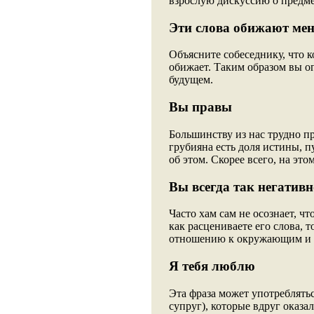
взрослую дискуссию о предме
Эти слова обижают ме
Объясните собеседнику, что к
обижает. Таким образом вы о
будущем.
Вы правы
Большинству из нас трудно пр
грубияна есть доля истины, п
об этом. Скорее всего, на это
Вы всегда так негатив
Часто хам сам не осознает, чт
как расцениваете его слова, 
отношению к окружающим и на
Я тебя люблю
Эта фраза может употреблятьс
супруг), которые вдруг оказа