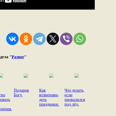
дела "
Разное
"
Подарок
Как
Что делать,
тно
Богу.
возненави-
если
ровать
деть
провалился
праздники.
под лёд.
бления.