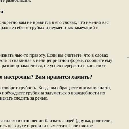
те разногласий.
ня
онкретно вам не нравится в его словах, что именно вас
градите себя от грубых и неуместных замечаний в
изнать чью-то правоту. Если вы считаете, что в словах
усть и сказанная в нелицеприятной форме, сообщите ему
м разговор закончится, не успев перерасти в конфликт.
но настроены? Вам нравится хамить?
о говорит грубость. Когда вы обращаете внимание на то,
то побуждаете грубияна задуматься о враждебности по
чать следить за речью.
я только в отношении близких людей (друзья, родители,
лись не в духе и решили выместить свое плохое