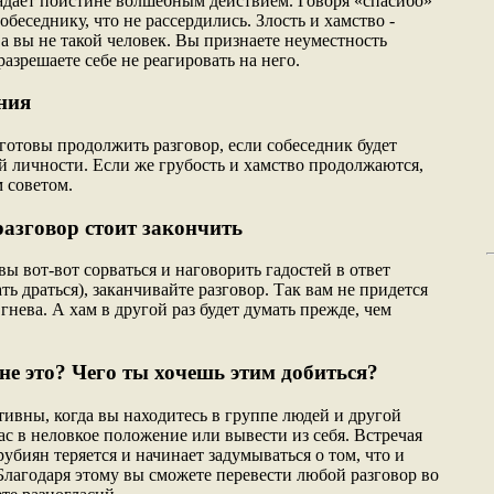
адает поистине волшебным действием. Говоря «спасибо»
обеседнику, что не рассердились. Злость и хамство -
а вы не такой человек. Вы признаете неуместность
азрешаете себе не реагировать на него.
ния
 готовы продолжить разговор, если собеседник будет
й личности. Если же грубость и хамство продолжаются,
 советом.
разговор стоит закончить
вы вот-вот сорваться и наговорить гадостей в ответ
ть драться), заканчивайте разговор. Так вам не придется
гнева. А хам в другой раз будет думать прежде, чем
е это? Чего ты хочешь этим добиться?
ивны, когда вы находитесь в группе людей и другой
ас в неловкое положение или вывести из себя. Встречая
рубиян теряется и начинает задумываться о том, что и
 Благодаря этому вы сможете перевести любой разговор во