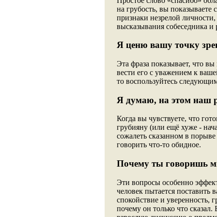
Простое слово «cпасибо» обл
на грубость, вы показываете с
признаки незрелой личности, 
высказывания собеседника и р
Я ценю вашу точку зре
Эта фраза показывает, что вы
вести его с уважением к ваше
то воспользуйтесь следующим
Я думаю, на этом наш 
Когда вы чувствуете, что гото
грубияну (или ещё хуже - нача
сожалеть сказанном в порыве 
говорить что-то обидное.
Почему ты говоришь мн
Эти вопросы особенно эффект
человек пытается поставить в
спокойствие и уверенность, г
почему он только что сказал.