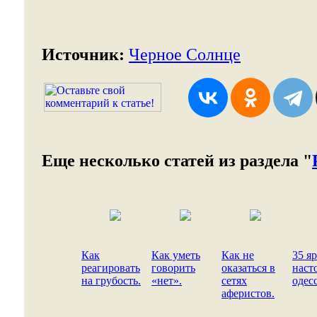
Источник:
Черное Солнце
Еще несколько статей из раздела "
Как
Как уметь
Как не
35 я
реагировать
говорить
оказаться в
наст
на грубость.
«нет».
сетях
одес
аферистов.