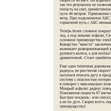
скорости 40 км/ч. На асфальт
так что результаты не позвол
попасть на снег, примитивное
пути 46 метров. Торможение п
метр. При подключении АБС - 
тормозной путь с АБС меньше
Теперь более сложное покрыт
лед, а под левыми асфальт. Ско
основное преимущество элект
Коварство "микста" заключено
возникает разворачивающий 
рулевого колеса, а для неопы
драматичной. Стоит ошибитьс
Еще одна типичная дорожная 
радиуса, не рассчитав скорост
пытаться описать дугу в пре
систему с опасностью потерят
в поворот с максимально возм
Мокрый асфальт, радиус повор
Показанная скорость 67 км/час
Быстрее поедешь - или снесет
а не по дуге. Скорее всего, е
преимущество!