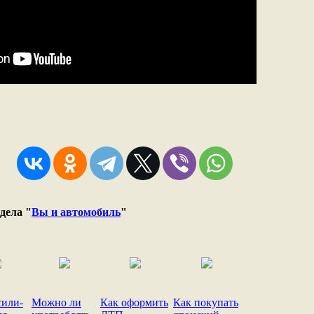
дела "
Вы и автомобиль
"
сили-
Можно ли
Как оформить
Как покупать