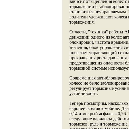
зависит от сцепления колес с
торможении с заблокированны
становиться неуправляемым.
водители удерживают колеса 
торможения.
Отчасти, "техника" работы А
движении одного из колес а
блокировки, частота вращени
значения, блок управления с
посылает управляющий сигна
прекращения роста давления 
предотвращения опасности бл
тормозной системе используе
Современная антиблокировочна
колесо не было заблокировано
регулирует тормозные усилия
устойчивости.
Теперь посмотрим, насколько
европейском автомобиле. Два
0,14 и мокрый асфальт - 0,7
следующие варианты действия
тормозов, руль и торможение