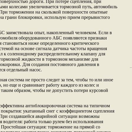
 поверхностью дороги. При потере сцепления, при
ми колесами увеличивается тормозной путь, автомобиль
 При торможении на скользкой поверхности опытные
на грани блокировки, использую прием прерывистого
БС заимствовала опыт, накопленный человеком. Если в
втомобиля оборудованного АБС появляются признаки
я становиться ниже определенного критического
истемой на основе сигнала датчика частоты вращения
л к соленоидному распределительному клапану для
тормозной жидкости в тормозном механизме для
окировки. Для создания постоянного давления в
тся отдельный насос.
я система не просто следит за тем, чтобы то или иное
, но еще и сравнивает работу каждого из колес и
 таким образом, чтобы не допустить потери курсовой
 эффективна антиблокировочная система на типичном
 покрытия: укатанный снег с коэффициентом сцепления
6. При создавшейся аварийной ситуации возможны
 водителя: работа только рулем без использования
. Простейшая ситуация: торможение на прямой со