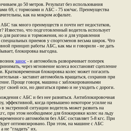
ичиваем до 50 метров. Результат без использования
озами 69, с тормозами и АБС - 75 км/час. Преимущества
ачительны, как на мокром асфальте.
й АБС так много преимуществ и почти нет недостатков,
? Известно, что подготовленный водитель использует
ко для разгона и торможения, но и для управления
 специальных приемов у спортсменов весьма широк. Что
овной принцип работы АБС, как мы и говорили - не дать
бывает, блокировка выгодна.
 возник
занос
- и автомобиль разворачивает поперек
ринимать, через мгновение колеса восстановят сцепление
ги. Кратковременная блокировка колес может погасить
ительная - заставит автомобиль вращаться, сохранив при
ение. Проще говоря, машина с заблокированными
уг своей оси, но двигаться прямо и не уходить с дороги.
ождения с АБС и без нее разняться. Антиблокировочная
ру, эффективной, когда превышено некоторое усилие на
о в экстренной ситуации водитель может развить на
кгс, при этом необходимое для блокировки колес на льду
овременного автомобиля без АБС составляет 5-8 кгс. При
будет оптимизировано. При этом, на машине с АБС
а не "гладить" их.