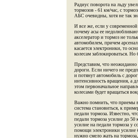
Радиус поворота на льду увел
тормозов - 61 км/час, с торм
АБС очевидны, хотя не так зн
И все же, если у современно
почему асы ее недолюбливают
акселератор и тормоз не толь
автомобилем, причем арсенал
касается электроники, то осн
колесам заблокироваться. Но 
Представим, что неожиданно
дороги. Если ничего не предп
и потянут автомобиль с доро
интенсивность вращения, а дл
этом первоначальное направл
колесами будет вращаться вокр
Важно помнить, что приемы в
система становиться, к приме
педали тормоза. Известно, чт
педали тормоза усилие до 50 
усилие на педали тормоза у с
помощи электроники усилие 
нужно смело жать на тормоза, 