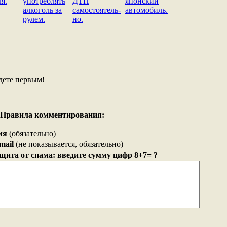
ля.
употреблять
ДТП
японский
алкоголь за
самостоятель-
автомобиль.
рулем.
но.
дете первым!
Правила комментирования:
мя
(обязательно)
mail
(не показывается, обязательно)
щита от спама: введите сумму цифр 8+7= ?