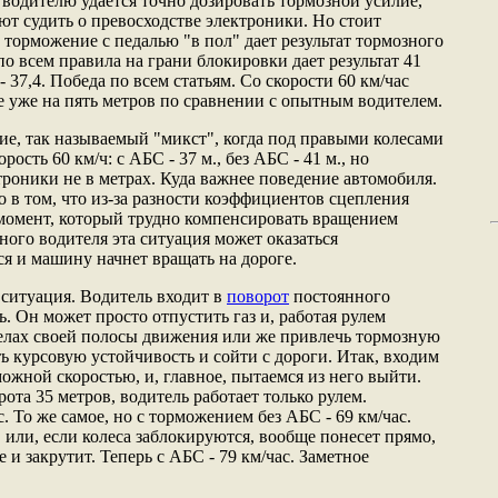
е водителю удается точно дозировать тормозной усилие,
яют судить о превосходстве электроники. Но стоит
 торможение с педалью "в пол" дает результат тормозного
о всем правила на грани блокировки дает результат 41
37,4. Победа по всем статьям. Со скорости 60 км/час
 уже на пять метров по сравнении с опытным водителем.
ие, так называемый "микст", когда под правыми колесами
рость 60 км/ч: с АБС - 37 м., без АБС - 41 м., но
роники не в метрах. Куда важнее поведение автомобиля.
 в том, что из-за разности коэффициентов сцепления
момент, который трудно компенсировать вращением
тного водителя эта ситуация может оказаться
я и машину начнет вращать на дороге.
ситуация. Водитель входит в
поворот
постоянного
ь. Он может просто отпустить газ и, работая рулем
делах своей полосы движения или же привлечь тормозную
ь курсовую устойчивость и сойти с дороги. Итак, входим
ожной скоростью, и, главное, пытаемся из него выйти.
ота 35 метров, водитель работает только рулем.
. То же самое, но с торможением без АБС - 69 км/час.
, или, если колеса заблокируются, вообще понесет прямо,
ще и закрутит. Теперь с АБС - 79 км/час. Заметное