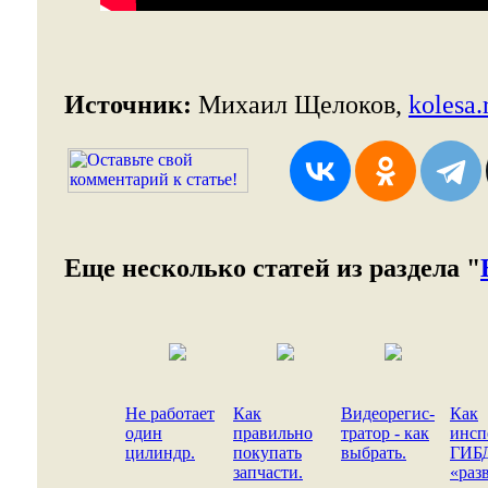
Источник:
Михаил Щелоков,
kolesa.
Еще несколько статей из раздела "
Не работает
Как
Видеорегис-
Как
один
правильно
тратор - как
инсп
цилиндр.
покупать
выбрать.
ГИБ
запчасти.
«раз