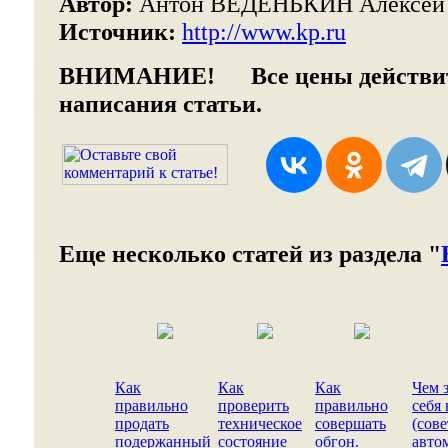
Автор:
Антон ВЕДЕНЬКИН Алексе
Источник:
http://www.kp.ru
ВНИМАНИЕ!
Все цены действит
написания статьи.
Еще несколько статей из раздела "
Как
Как
Как
Чем 
правильно
проверить
правильно
себя 
продать
техническое
совершать
(сов
подержанный
состояние
обгон.
авто