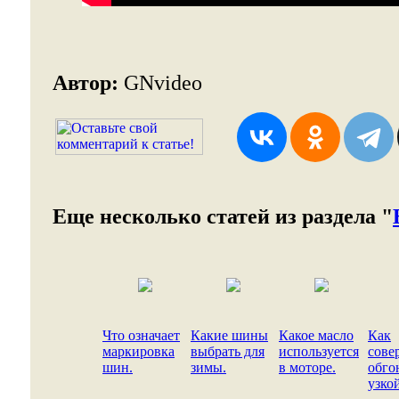
Автор:
GNvideo
Еще несколько статей из раздела "
Что означает
Какие шины
Какое масло
Как
маркировка
выбрать для
используется
сове
шин.
зимы.
в моторе.
обго
узко