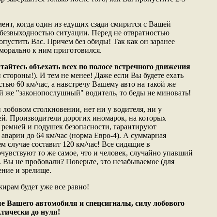
ент, когда один из едущих сзади смирится с Вашей
с безвыходностью ситуации. Перед не отвратностью
пустить Вас. Причем без обиды! Так как он заранее
 морально к ним приготовился.
тайтесь объехать всех по полосе встречного движения
й стороны!). И тем не менее! Даже если Вы будете ехать
стью 60 км/час, а навстречу Вашему авто на такой же
ой же "законопослушный" водитель, то беды не миновать!
 лобовом столкновении, нет ни у водителя, ни у
й. Производители дорогих иномарок, на которых
 ремней и подушек безопасности, гарантируют
аварии до 64 км/час (норма Евро-4). А суммарная
м случае составит 120 км/час! Все сидящие в
чувствуют то же самое, что и человек, случайно упавший
 Вы не пробовали? Поверьте, это незабываемое (для
ние и зрелище.
ирам будет уже все равно!
е Вашего автомобиля и спецсигналы, силу лобового
тически до нуля!