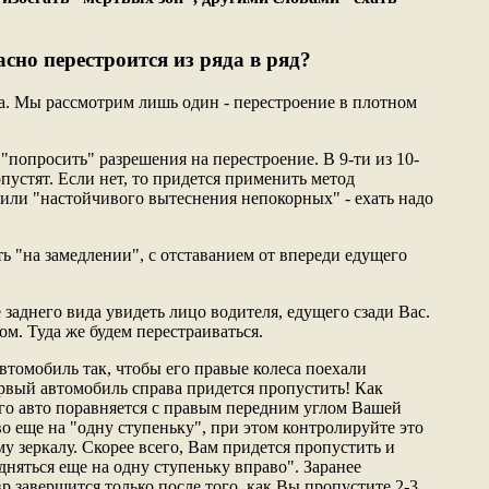
сно перестроится из ряда в ряд?
та. Мы рассмотрим лишь один - перестроение в плотном
попросить" разрешения на перестроение. В 9-ти из 10-
пустят. Если нет, то придется применить метод
 или "настойчивого вытеснения непокорных" - ехать надо
ь "на замедлении", с отставанием от впереди едущего
заднего вида увидеть лицо водителя, едущего сзади Вас.
ом. Туда же будем перестраиваться.
автомобиль так, чтобы его правые колеса поехали
рвый автомобиль справа придется пропустить! Как
ого авто поравняется с правым передним углом Вашей
о еще на "одну ступеньку", при этом контролируйте это
 зеркалу. Скорее всего, Вам придется пропустить и
няться еще на одну ступеньку вправо". Заранее
 завершится только после того, как Вы пропустите 2-3