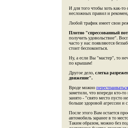
И для того чтобы хоть как-то
несложных правил и рекомен
Любой трафик имеет свои ре
Плотно "спрессованный по
получить удовольствие". Во
часто у нас появляются безза
стоит беспокоиться.
Ну, а если Вы "мастер", то н
по крышам!
Другое дело,
слегка разреже
движение".
Вроде можно
перестраиватьс
заметили, что впереди кто-то
занято - "свято место пусто н
больше здоровой агрессии и с
После этого Вам остается пр
автомобиль заранее в то место
Таким образом, можно без по