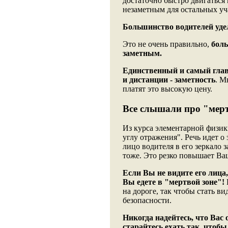
достаточно быстро двигаться 
незаметным для остальных уч
Большинство водителей уде
Это не очень правильно,
боль
заметным.
Единственный и самый гла
и дистанции - заметность
. М
платят это высокую цену.
Все слышали про "мер
Из курса элементарной физики
углу отражения". Речь идет о
лицо водителя в его зеркало 
тоже. Это резко повышает Ва
Если Вы не видите его лица,
Вы едете в "мертвой зоне"!
на дороге, так чтобы стать в
безопасности.
Никогда надейтесь, что Вас 
старайтесь ехать так, чтоб