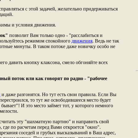
 справляться с этой задачей, желательно придерживаться
даций.
жимы и условия движения.
ток"
позволит Вам только одно - "расслабиться и
спользуйтесь режимом спокойного
движения
. Ведь не так
ботные минуты. В таком потоке даже новичку особо не
ечего давить кнопку клаксона, смело обгоняйте всех
нный поток или как говорят по радио - "рабочее
я
и даже разгонятся. Но тут есть свои правила. Если Вы
 перестроился, то тут же освободившееся место будет
е бывает"! И это место займет тот, у которого немного
мелости.
осчитать эту "шахматную партию" и направить свой
, где по расчетам перед Вами откроется "окно".
дрезания соседей и грубых высказываний в Ваш адрес,