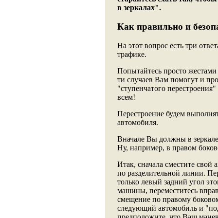
в зеркалах".
Как правильно и безопа
На этот вопрос есть три отве
трафике.
Попытайтесь просто жестами "
ти случаев Вам помогут и про
"ступенчатого перестроения"
всем!
Перестроение будем выполнят
автомобиля.
Вначале Вы должны в зеркале 
Ну, например, в правом боков
Итак, сначала сместите свой 
по разделительной линии. Пе
только левый задний угол эт
машины, переместитесь вправ
смещение по правому боковому
следующий автомобиль и "под
предположите, что Ваш маневр