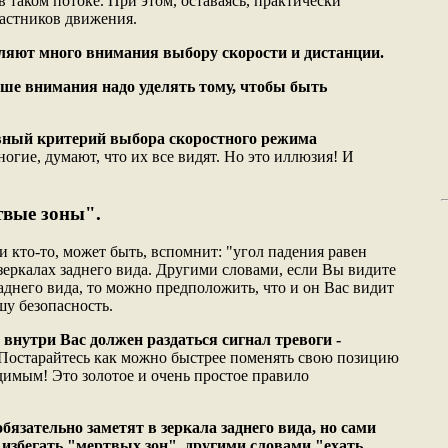
в таком потоке. При этом, оставаясь, практически
астников движения.
ляют много внимания выбору скорости и дистанции.
ше внимания надо уделять тому, чтобы быть
вный критерий выбора скоростного режима
ногие, думают, что их все видят. Но это иллюзия! И
твые зоны".
 кто-то, может быть, вспомнит: "угол падения равен
 зеркалах заднего вида. Другими словами, если Вы видите
заднего вида, то можно предположить, что и он Вас видит
шу безопасность.
 внутри Вас должен раздаться сигнал тревоги -
Постарайтесь как можно быстрее поменять свою позицию
идимым! Это золотое и очень простое правило
обязательно заметят в зеркала заднего вида, но сами
ы избегать "мертвых зон", другими словами "ехать