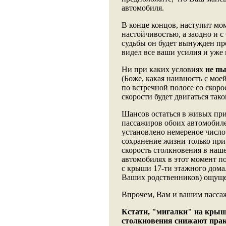
автомобиля.
В конце концов, наступит мом
настойчивостью, а заодно и 
судьбы он будет вынужден про
видел все ваши усилия и уже
Ни при каких условиях
не пы
(Боже, какая наивность с мое
по встречной полосе со скоро
скорости будет двигаться так
Шансов остаться в живых при
пассажиров обоих автомобиле
установлено немереное число
сохранение жизни только при 
скорость столкновения в наше
автомобилях в этот момент по
с крыши 17-ти этажного дома.
Ваших родственников) ощуще
Впрочем, Вам и вашим пассаж
Кстати, "мигалки" на крыш
столкновения снижают прак