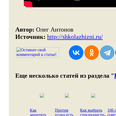
Автор:
Олег Антонов
Источник:
http://shkolazhizni.ru/
Еще несколько статей из раздела "
Как
Против
Как выбрать
106 
защитить
угона есть
стеклоочисти-
сове