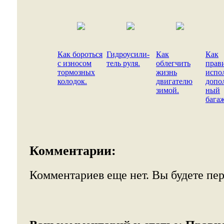
Как бороться
Гидроусили-
Как
Как
с износом
тель руля.
облегчить
прав
тормозных
жизнь
испо
колодок.
двигателю
допо
зимой.
ный
бага
Комментарии:
Комментариев еще нет. Вы будете пе