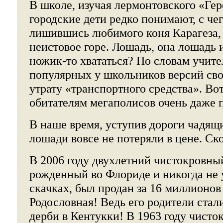
В школе, изучая лермонтовского «Гер
городские дети редко понимают, с чег
лишившись любимого коня Карагеза, 
неистовое горе. Лошадь, она лошадь и
ножик-то хвататься? По словам учите
популярных у школьников версий сво
утрату «транспортного средства». Во
обитателям мегаполисов очень даже 
В наше время, уступив дороги чадящ
лошади вовсе не потеряли в цене. Ск
В 2006 году двухлетний чистокровны
рожденный во Флориде и никогда не 
скачках, был продан за 16 миллионов
Родословная! Ведь его родители ста
дерби в Кентукки! В 1963 году чист