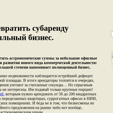
вратить субаренду
ыльный бизнес.
атить астрономические суммы за небольшие офисные
я развития нового вида коммерческой деятельности:
большей степени напоминает полноценный бизнес.
рынке недвижимости наблюдается острейший дефицит
 площади. В итоге арендаторы толпятся в очередях,
ения улетают за считанные секунды… Но серьезным
ы не интересны. Им подавай только крупные порции!
ий
, которым нужно арендовать от 50 до 200 квадратных
в переделанных квартирах, суррогатных офисах в НИИ,
ских помещениях. И беда не в том, что бизнесмены не
ойного предложения на рынке либо нет вообще,
 астрономическим ценам.