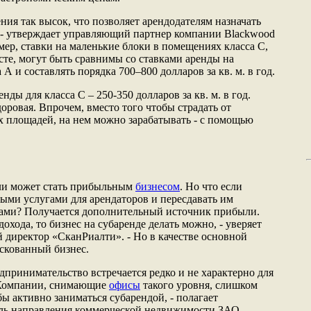
ия так высок, что позволяет арендодателям назначать
 - утверждает управляющий партнер компании Blackwood
мер, ставки на маленькие блоки в помещениях класса С,
те, могут быть сравнимы со ставками аренды на
А и составлять порядка 700–800 долларов за кв. м. в год.
нды для класса С – 250-350 долларов за кв. м. в год.
оровая. Впрочем, вместо того чтобы страдать от
 площадей, на нем можно зарабатывать - с помощью
 ли может стать прибыльным
бизнесом
. Но что если
ными услугами для арендаторов и пересдавать им
ми? Получается дополнительный источник прибыли.
дохода, то бизнес на субаренде делать можно, - уверяет
 директор «СканРиалти». - Но в качестве основной
искованный бизнес.
дпринимательство встречается редко и не характерно для
 Компании, снимающие
офисы
такого уровня, слишком
ы активно заниматься субарендой, - полагает
ель направления коммерческой недвижимости ЗАО