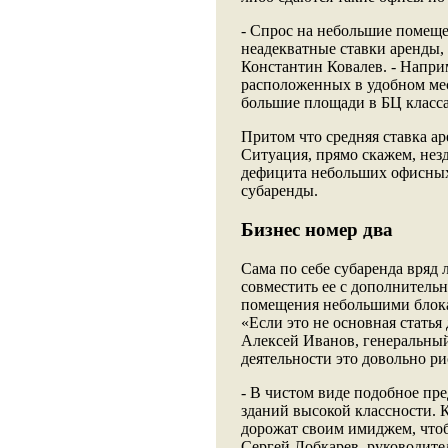
- Спрос на небольшие помещен
неадекватные ставки аренды,
Константин Ковалев. - Напри
расположенных в удобном мес
большие площади в БЦ класса 
Притом что средняя ставка аре
Ситуация, прямо скажем, незд
дефицита небольших офисных
субаренды.
Бизнес номер два
Сама по себе субаренда вряд
совместить ее с дополнитель
помещения небольшими блока
«Если это не основная статья 
Алексей Иванов, генеральный
деятельности это довольно р
- В чистом виде подобное пре
зданий высокой классности.
дорожат своим имиджем, чтоб
Сергей Лобкарев, руководит