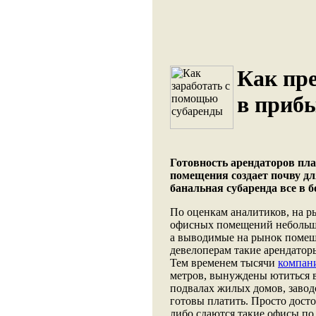
Как пре
в приб
Готовность арендаторов пл
помещения создает почву дл
банальная субаренда все в 
По оценкам аналитиков, на 
офисных помещений небольшой
а выводимые на рынок помещ
девелоперам такие арендатор
Тем временем тысячи
компан
метров, вынуждены ютиться 
подвалах жилых домов, завод
готовы платить. Просто дост
либо сдаются такие офисы по