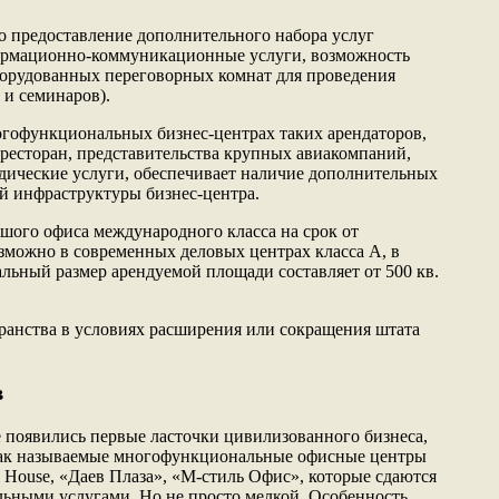
о предоставление дополнительного набора услуг
ормационно-коммуникационные услуги, возможность
борудованных переговорных комнат для проведения
 и семинаров).
гофункциональных бизнес-центрах таких арендаторов,
 ресторан, представительства крупных авиакомпаний,
ические услуги, обеспечивает наличие дополнительных
ой инфраструктуры бизнес-центра.
шого офиса международного класса на срок от
озможно в современных деловых центрах класса А, в
ьный размер арендуемой площади составляет от 500 кв.
транства в условиях расширения или сокращения штата
в
 появились первые ласточки цивилизованного бизнеса,
 так называемые многофункциональные офисные центры
m House, «Даев Плаза», «М-стиль Офис», которые сдаются
льными услугами. Но не просто мелкой. Особенность