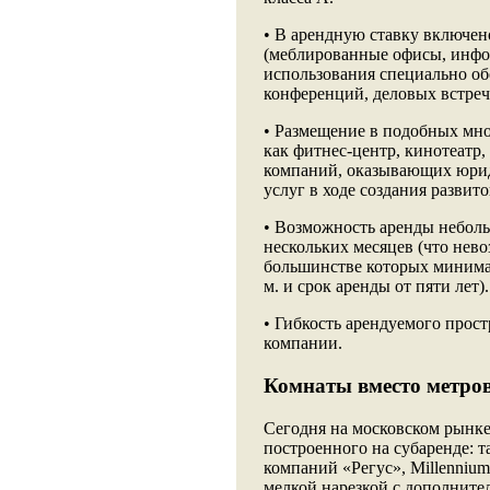
• В арендную ставку включен
(меблированные офисы, инф
использования специально о
конференций, деловых встреч
• Размещение в подобных мно
как фитнес-центр, кинотеатр,
компаний, оказывающих юрид
услуг в ходе создания развит
• Возможность аренды неболь
нескольких месяцев (что нев
большинстве которых минимал
м. и срок аренды от пяти лет).
• Гибкость арендуемого прос
компании.
Комнаты вместо метро
Сегодня на московском рынке
построенного на субаренде:
компаний «Регус», Millenniu
мелкой нарезкой с дополните