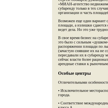
«МИАН-агентство недвижимос
субаренду только в тех случа
организации и часть площаде
Возможен еще один вариант с
площади, а излишки сдаются 
ведет дела. Но это уже трудн
В свое время бизнес на субар
это было с сильным «душком»
распоряжении площади по льг
(зачастую снявшие их на не 
пересдавали их в субаренду м
сейчас власти более рациона
арендные ставки к рыночным,
Особые центры
Отличительными особенностя
• Исключительное местораспо
города.
• Соответствие международн
класса А.