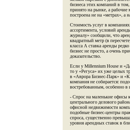
бизнеса этих компаний в том,
принято на рынке, а рабочие 
построена не на «метрах», а 
Стоимость услуг в компаниях 
ассортимента, условий аренд
журналу» сообщили, что арен
квадратный метр (в пересчете
класса А ставка аренды редко
бизнес не просто, а очень пр
доказательство.
Если у Millennium House и «Д
то у «Регуса» их уже целых т
в «Аврора Бизнес-Парк» и «К
компания не собирается: под
востребованным, особенно в 
- Спрос на маленькие офисы 
центрального делового район
офисной недвижимости компании
подобные бизнес-центры прак
спроса, существенно превыш
уровня арендных ставок в бл