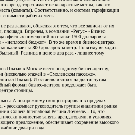
 что арендатор снимает не квадратные метры, как это
места (комнаты). Соответственно, и система тарификации
на стоимости рабочих мест.
не разглашают, объясняя это тем, что все зависит от их
ы, площади. Впрочем, в компании «Регус» «Бизнес-
да офисных помещений по ставке 1500 долларов за
) - «неплохой бюджет». В то же время в бизнес-центрах
 зашкаливает за 800 долларов за метр. По всему выходит:
ибыльный. Разница в цене в два раза - лишнее тому
аев Плаза» в Москве всего по одному бизнес-центру,
ри (несколько этажей в «Смоленском пассаже»,
апитал Плаза»). И останавливаться на достигнутом
обный формат бизнес-центров продолжает быть
центре столицы.
класса А по-прежнему сконцентрирован в пределах
а, - рассказывает руководитель группы аналитики рынка
 Colliers International Регина Лочмеле. - То, что
тически полностью заняты арендаторами, в условиях
ающего предложение, обеспечивает сохранение высокого
ижайшие два-три года.