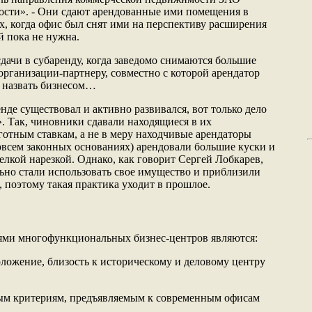
ти». - Они сдают арендованные ими помещения в
ях, когда офис был снят ими на перспективу расширения
й пока не нужна.
дачи в субаренду, когда заведомо снимаются большие
организации-партнеру, совместно с которой арендатор
о назвать бизнесом…
енде существовал и активно развивался, вот только дело
. Так, чиновники сдавали находящиеся в их
отным ставкам, а не в меру находчивые арендаторы
совсем законных основаниях) арендовали большие куски и
елкой нарезкой. Однако, как говорит Сергей Лобкарев,
льно стали использовать свое имущество и приблизили
 поэтому такая практика уходит в прошлое.
ми многофункциональных бизнес-центров являются:
ложение, близость к историческому и деловому центру
ым критериям, предъявляемым к современным офисам