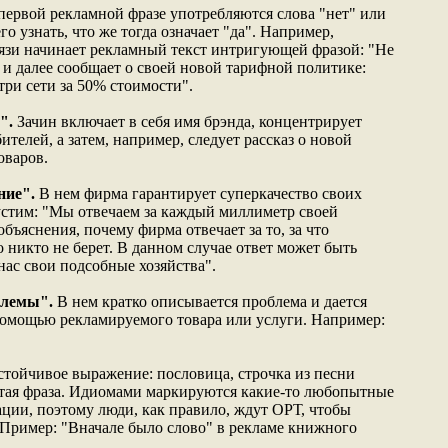
первой рекламной фразе употребляются слова "нет" или
о узнать, что же тогда означает "да". Например,
язи начинает рекламный текст интригующей фразой: "Не
 и далее сообщает о своей новой тарифной политике:
ри сети за 50% стоимости".
".
Зачин включает в себя имя брэнда, концентрирует
телей, а затем, например, следует рассказ о новой
оваров.
ние".
В нем фирма гарантирует суперкачество своих
устим: "Мы отвечаем за каждый миллиметр своей
ъяснения, почему фирма отвечает за то, за что
 никто не берет. В данном случае ответ может быть
нас свои подсобные хозяйства".
блемы".
В нем кратко описывается проблема и дается
помощью рекламируемого товара или услуги. Например:
стойчивое выражение: пословица, строчка из песни
тая фраза. Идиомами маркируются какие-то любопытные
ции, поэтому люди, как правило, ждут ОРТ, чтобы
ь. Пример: "Вначале было слово" в рекламе книжного