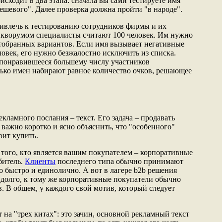
исходит в два этапа: сначала вы сами тестируете имя
ешевого". Далее проверка должна пройти "в народе".
ивлечь к тестированию сотрудников фирмы и их
 кворумом специалисты считают 100 человек. Им нужно
тобранных вариантов. Если имя вызывает негативные
ловек, его нужно безжалостно исключить из списка.
 понравившееся большему числу участников
лько имен набирают равное количество очков, решающее
ламного послания – текст. Его задача – продавать
важно коротко и ясно объяснить, что "особенного"
оит купить.
 того, кто является вашим покупателем – корпоративные
битель.
Клиенты
последнего типа обычно принимают
о быстро и единолично. А вот в лагере b2b решения
долго, к тому же корпоративные покупатели обычно
. В общем, у каждого свой мотив, который следует
 на "трех китах": это зачин, основной рекламный текст