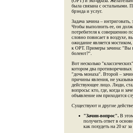
(ОРТ) и эхо-фраза. Желательно
была связана с остальными. 
брэнда и услуг.
Задача зачина – интриговать,
Чтобы выполнить ее, он долж
потребителя к совершению п
словно повисает в воздухе, в
ожидание является мостиком,
к ОРТ. Примеры зачина: "Вы 
болеют?".
Вот несколько "классических"
котором два противоречивых 
"дочь монаха". Второй – зачи
причины явления, не указывае
действующее лицо. Люди, ста
вопросы: кто, где, когда и з
объявление им приходится сл
Существуют и другие действе
"Зачин-вопрос".
В этом
получить ответ в основ
как похудеть на 20 кг за