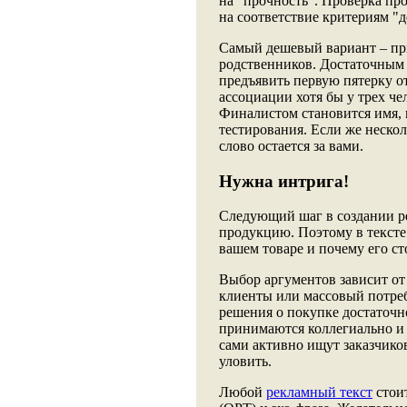
на "прочность". Проверка про
на соответствие критериям "д
Самый дешевый вариант – пр
родственников. Достаточным
предъявить первую пятерку о
ассоциации хотя бы у трех че
Финалистом становится имя,
тестирования. Если же неско
слово остается за вами.
Нужна интрига!
Следующий шаг в создании рек
продукцию. Поэтому в тексте 
вашем товаре и почему его ст
Выбор аргументов зависит от
клиенты или массовый потре
решения о покупке достаточн
принимаются коллегиально и 
сами активно ищут заказчиков
уловить.
Любой
рекламный текст
стоит