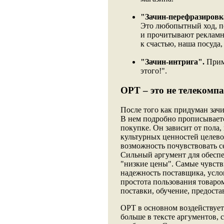
"Зачин-перефразировк
Это любопытный ход, п
и прочитывают рекламно
к счастью, наша посуда, 
"Зачин-интрига".
Приме
этого!".
ОРТ – это не телекомп
После того как придуман зачи
В нем подробно прописываетс
покупке. Он зависит от пола, 
культурных ценностей целево
возможность почувствовать се
Сильный аргумент для обеспе
"низкие цены". Самые чувств
надежность поставщика, усло
простота пользования товаро
поставки, обучение, предост
ОРТ в основном воздействует 
больше в тексте аргументов, 