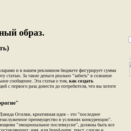
ный образ.
ть)
лларами и в вашем рекламном бюджете фигурирует сумма
ту статью. За такие деньги реально "забить" в сознание
ное сообщение. Эта статья о том,
как создать
ий с первого раза донести до потребителя, что вы хотите
орогие"
Дэвида Огилви, креативная идея – это "последнее
незаслуженное преимущество в условиях конкуренции".
ляющими "эмоциональное послевкусие", должны быть все
ставляющих: имя, или brand-name, текст, слоган и