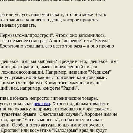
ра или услуги, надо учитывать, что оно может быть
ого зависит количество денег, которое придется
 начали узнавать.
"Пермьавтожилпродстрой". Чтобы оно запомнилось,
его не менее семи раз! А вот "дешевое" имя "Беседа"
 Достаточно услышать его всего три раза – и оно прочно
 "дешевое" имя вы выбрали? Прежде всего, "дешевое" имя
апинок, как правило, имеет определенный смысл
й ложных ассоциаций. Например, название "Медиком"
и услугами, но никак не с торговлей канцтоварами,
анимается эта фирма. Кроме того, удачное имя не
ций, как, например, конфеты "Радий".
атива избежать непросто: гигиенические товары,
уги, социальная
реклама
. Хотя и подобным товарам и
ивную окраску, например, с помощью юмора: скажем,
и туалетная бумага "Счастливый случай". Хорошее имя не
тво, вроде "Епсель-мопсель", и обязано учитывать
ории. Особенно это актуально для импортируемых
"Дристан" или косметика "Калодерма" вряд ли будут