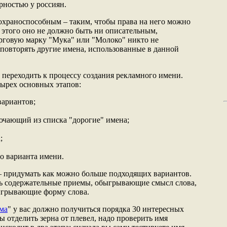
рностью у россиян.
охраноспособным – таким, чтобы права на него можно
я этого оно не должно быть ни описательным,
рговую марку "Мука" или "Молоко" никто не
 повторять другие имена, использованные в данной
переходить к процессу создания рекламного имени.
тырех основных этапов:
вариантов;
ючающий из списка "дорогие" имена;
;
о варианта имени.
 – придумать как можно больше подходящих вариантов.
ть содержательные приемы, обыгрывающие смысл слова,
ыгрывающие форму слова.
ма
" у вас должно получиться порядка 30 интересных
ы отделить зерна от плевел, надо проверить имя