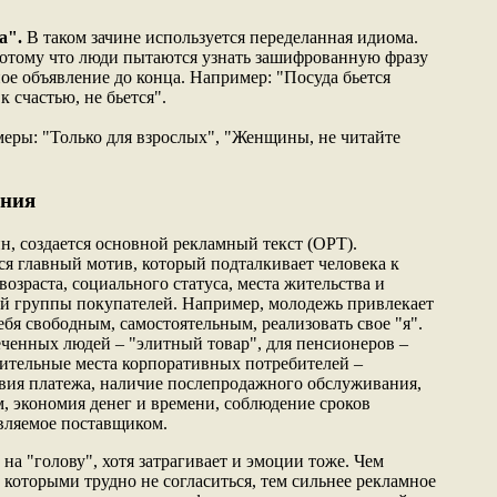
а".
В таком зачине используется переделанная идиома.
отому что люди пытаются узнать зашифрованную фразу
е объявление до конца. Например: "Посуда бьется
к счастью, не бьется".
ры: "Только для взрослых", "Женщины, не читайте
ания
н, создается основной рекламный текст (ОРТ).
я главный мотив, который подталкивает человека к
возраста, социального статуса, места жительства и
й группы покупателей. Например, молодежь привлекает
бя свободным, самостоятельным, реализовать свое "я".
ченных людей – "элитный товар", для пенсионеров –
ительные места корпоративных потребителей –
вия платежа, наличие послепродажного обслуживания,
м, экономия денег и времени, соблюдение сроков
авляемое поставщиком.
на "голову", хотя затрагивает и эмоции тоже. Чем
с которыми трудно не согласиться, тем сильнее рекламное