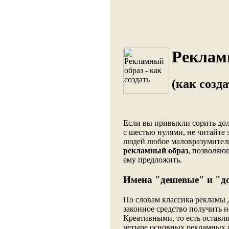
Реклам
(как созда
Если вы привыкли сорить до
с шестью нулями, не читайте э
людей любое маловразумитель
рекламный образ
, позволяющ
ему предложить.
Имена "дешевые" и "д
По словам классика рекламы 
законное средство получить 
Креативными, то есть остав
четыре основных рекламных со