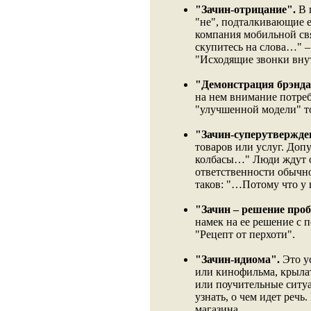
"Зачин-отрицание".
В 
"не", подталкивающие ег
компания мобильной св
скупитесь на слова…" –
"Исходящие звонки внут
"Демонстрация брэнда
на нем внимание потреби
"улучшенной модели" т
"Зачин-суперутвержде
товаров или услуг. Доп
колбасы…" Люди ждут об
ответственности обычно
таков: "…Потому что у 
"Зачин – решение про
намек на ее решение с 
"Рецепт от перхоти".
"Зачин-идиома".
Это у
или кинофильма, крыла
или поучительные ситуа
узнать, о чем идет реч
магазина.