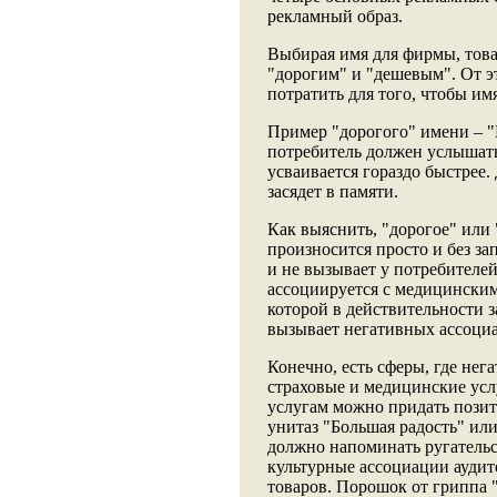
рекламный образ.
Выбирая имя для фирмы, това
"дорогим" и "дешевым". От эт
потратить для того, чтобы имя
Пример "дорогого" имени – 
потребитель должен услышать 
усваивается гораздо быстрее.
засядет в памяти.
Как выяснить, "дорогое" или
произносится просто и без з
и не вызывает у потребителе
ассоциируется с медицинским
которой в действительности з
вызывает негативных ассоциа
Конечно, есть сферы, где нег
страховые и медицинские усл
услугам можно придать позит
унитаз "Большая радость" ил
должно напоминать ругательс
культурные ассоциации аудит
товаров. Порошок от гриппа 