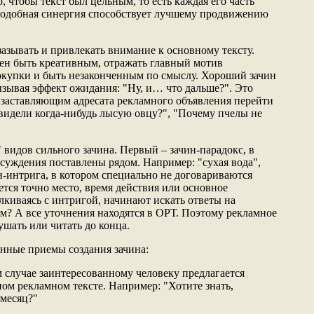
, чтобы текст был цельным, то есть каждая его часть
Подобная синергия способствует лучшему продвижению
 зазывать и привлекать внимание к основному тексту.
ен быть креативным, отражать главный мотив
окупки и быть незаконченным по смыслу. Хороший зачин
ызывая эффект ожидания: "Ну, и… что дальше?". Это
 заставляющим адресата рекламного объявления перейти
видели когда-нибудь лысую овцу?", "Почему пчелы не
 видов сильного зачина. Первый – зачин-парадокс, в
суждения поставлены рядом. Например: "сухая вода",
н-интрига, в котором специально не договариваются
тся точно место, время действия или основное
лкиваясь с интригой, начинают искать ответы на
ачем? А все уточнения находятся в ОРТ. Поэтому рекламное
ушать или читать до конца.
нные приемы создания зачина:
 случае заинтересованному человеку предлагается
ном рекламном тексте. Например: "Хотите знать,
 месяц?"