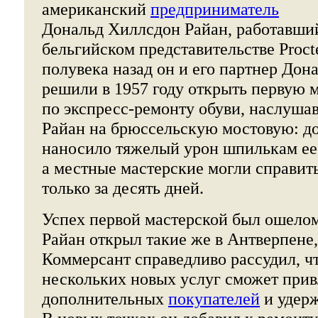
американский
предприниматель
Дональд Хиллсдон Райан, работавши
бельгийском представительстве Proct
полувека назад он и его партнер До
решили в 1957 году открыть первую 
по экспресс-ремонту обуви, наслуша
Райан на брюссельскую мостовую: д
наносило тяжелый урон шпилькам ее
а местные мастерские могли справит
только за десять дней.
Успех первой мастерской был ошел
Райан открыл такие же в Антверпене,
Коммерсант справедливо рассудил, ч
нескольких новых услуг сможет прив
дополнительных
покупателей
и удер