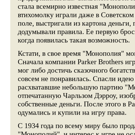
стала всемирно известная "Монополи
втихомолку играли даже в Советском
поле, выстригали из картона деньги,
додумывали правила. Ее первую брос
когда появилась такая возможность.
Кстати, в свое время "Монополия" мог
Сначала компании Parker Brothers иг
мог либо достичь сказочного богатств
совсем не понравилась. Спасли идею
расхватавшие небольшую партию "М
отпечатанную Чарльзом Дэрроу, изоб
собственные деньги. После этого в Pa
одумались и купили на игру права.
С 1934 года по всему миру было прод
"Монополий", и интерес к игре не ос