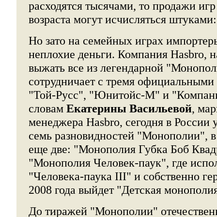
расходятся тысячами, то продажи игр
возраста могут исчисляться штуками: 
Но зато на семейных играх импортер
неплохие деньги. Компания Hasbro, н
выжать все из легендарной "Монопол
сотрудничает с тремя официальными
"Той-Русс", "Юнитойс-М" и "Компани
словам
Екатерины Васильевой
, ма
менеджера Hasbro, сегодня в России
семь разновидностей "Монополии", в
еще две: "Монополия Губка Боб Ква
"Монополия Человек-паук", где испо
"Человека-паука III" и собственно ге
2008 года выйдет "Детская монополи
До тиражей "Монополии" отечествен