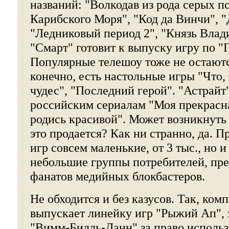
названий: "Волкодав из рода серых п
Карибского Моря", "Код да Винчи", "
"Ледниковый период 2", "Князь Вла
"Смарт" готовит к выпуску игру по "
Популярные телешоу тоже не остаютс
конечно, есть настольные игры "Что, 
чудес", "Последний герой". "Астрайт
российским сериалам "Моя прекрасна
родись красивой". Может возникнуть
это продается? Как ни странно, да. П
игр совсем маленькие, от 3 тыс., но 
небольшие группы потребителей, пре
фанатов медийных блокбастеров.
Не обходится и без казусов. Так, ком
выпускает линейку игр "Рыжий Ап", 
"Вимм-Билль-Данн" за право использ