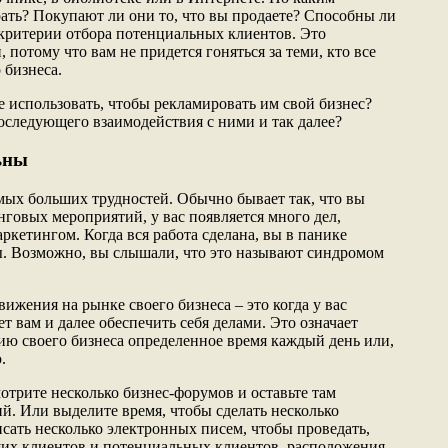
рать? Покупают ли они то, что вы продаете? Способны ли
 критерии отбора потенциальных клиентов. Это
 потому что вам не придется гоняться за теми, кто все
 бизнеса.
е использовать, чтобы рекламировать им свой бизнес?
последующего взаимодействия с ними и так далее?
ьны
амых больших трудностей. Обычно бывает так, что вы
нговых мероприятий, у вас появляется много дел,
аркетингом. Когда вся работа сделана, вы в панике
ы. Возможно, вы слышали, что это называют синдромом
ижения на рынке своего бизнеса – это когда у вас
ет вам и далее обеспечить себя делами. Это означает
ию своего бизнеса определенное время каждый день или,
.
отрите несколько бизнес-форумов и оставьте там
й. Или выделите время, чтобы сделать несколько
сать несколько электронных писем, чтобы проведать,
щих клиентов и потенциальных клиентов, расположения