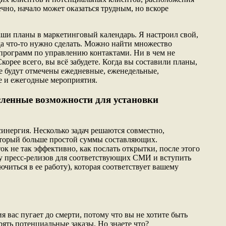
чно, начало может оказаться трудным, но вскоре
аши планы в маркетинговый календарь. Я настроил свой,
да что-то нужно сделать. Можно найти множество
программ по управлению контактами. Ни в чем не
корее всего, вы всё забудете. Когда вы составили планы,
де будут отмечены ежедневные, еженедельные,
е и ежегодные мероприятия.
сленные возможности для установки
синергия. Несколько задач решаются совместно,
который больше простой суммы составляющих.
ок не так эффективно, как послать открытки, после этого
у пресс-релизов для соответствующих СМИ и вступить
читься в ее работу), которая соответствует вашему
 вас пугает до смерти, потому что вы не хотите быть
ять потенциальные заказы. Но знаете что?