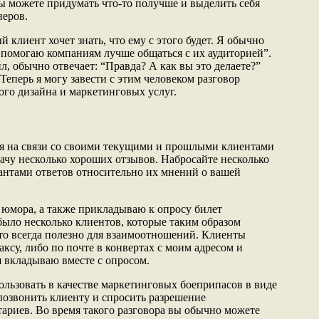
ы можете придумать что-то получше и выделить себя
неров.
 клиент хочет знать, что ему с этого будет. Я обычно
Я помогаю компаниям лучше общаться с их аудиторией”.
л, обычно отвечает: “Правда? А как вы это делаете?”
Теперь я могу завести с этим человеком разговор
ого дизайна и маркетинговых услуг.
ся на связи со своими текущими и прошлыми клиентами
дачу несколько хороших отзывов. Набросайте несколько
антами ответов относительно их мнений о вашей
 юмора, а также прикладываю к опросу билет
было несколько клиентов, которые таким образом
то всегда полезно для взаимоотношений. Клиенты
ксу, либо по почте в конвертах с моим адресом и
я вкладываю вместе с опросом.
ользовать в качестве маркетинговых боеприпасов в виде
 позвонить клиенту и спросить разрешение
тариев. Во время такого разговора вы обычно можете