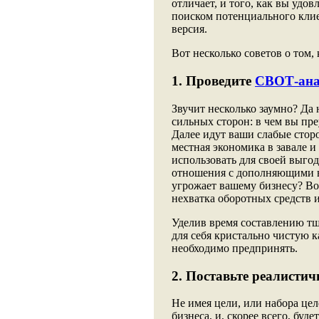
отличает, и того, как вы удо
поиском потенциального клие
версия.
Вот несколько советов о том,
1. Проведите
СВОТ-ана
Звучит несколько заумно? Да 
сильных сторон: в чем вы пре
Далее идут ваши слабые сторон
местная экономика в завале и 
использовать для своей выгод
отношения с дополняющими ва
угрожает вашему бизнесу? Во
нехватка оборотных средств и 
Уделив время составлению тщ
для себя кристально чистую 
необходимо предпринять.
2. Поставьте реалистич
Не имея цели, или набора цел
бизнеса, и, скорее всего, буд