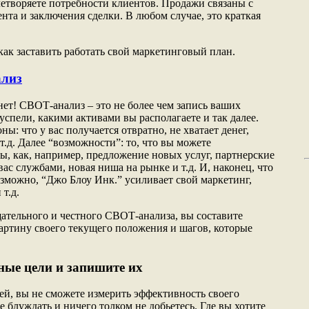
влетворяете потребности клиентов. Продажи связаны с
нта и заключения сделки. В любом случае, это краткая
 как заставить работать свой маркетинговый план.
лиз
нет! СВОТ-анализ – это не более чем запись ваших
успели, какими активами вы располагаете и так далее.
ы: что у вас получается отвратно, не хватает денег,
т.д. Далее “возможности”: то, что вы можете
ы, как, например, предложение новых услуг, партнерские
с службами, новая ниша на рынке и т.д. И, наконец, что
зможно, “Джо Блоу Инк.” усиливает свой маркетинг,
т.д.
ательного и честного СВОТ-анализа, вы составите
картину своего текущего положения и шагов, которые
ные цели и запишите их
ей, вы не сможете измерить эффективность своего
ете блуждать и ничего толком не добьетесь. Где вы хотите