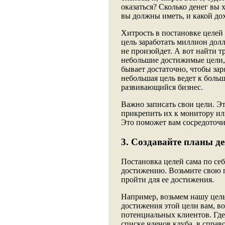
оказаться? Сколько денег вы 
вы должны иметь, и какой до
Хитрость в постановке целей 
цель заработать миллион долл
не произойдет. А вот найти т
небольшие достижимые цели, 
бывает достаточно, чтобы за
небольшая цель ведет к больш
развивающийся бизнес.
Важно записать свои цели. Э
прикрепить их к монитору или 
Это поможет вам сосредоточи
3. Создавайте планы д
Постановка целей сама по себ
достижению. Возьмите свою п
пройти для ее достижения.
Например, возьмем нашу цель
достижения этой цели вам, в
потенциальных клиентов. Где
списке членов клуба, в справ