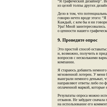
“Я графический дизайнер”. В
из целой толпы других дизай
Дело в том, что потенциальный
говорю нечто вроде этого: “
Каждый, с кем бы я ни говори
Ура! Мной заинтересовались. 
о ценности нашего графическ
9. Проведите опрос
Это простой способ оставать
и, возможно, получить в при
вопросов с несколькими вари
компании.
Я стараюсь добавить немного
мгновенной лотереи. У меня 
выиграли немного деньжат, ч
направляют ответы либо по фа
оплаченной маркой, которые 
Результаты опроса можно исп
отзывов. Не забудьте сначала
на использование его коммен