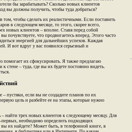
хотели бы зарабатывать? Сколько новых клиентов
ход вы должны получить, чтобы туда добраться?
в том, чтобы сделать их реалистичными. Если поставить
аров в следующем месяце, то этого, скорее всего,
рех новых клиентов – вполне. Ставя перед собой
вы почувствуете, что продвигаетесь вперед. Этого часто
рядиться энергией для дальнейших успехов. Каждая
ей. И вот вдруг у вас появился серьезный и
то помогает их сфокусировать. Я также предлагаю
к стене – туда, где вы их будете постоянно видеть.
ться.
ействий
е – пустяки, если вы не создадите планов по их
ервую цель и разбейте ее на этапы, которые нужно
 – найти трех новых клиентов к следующему месяцу. Для
о-первых, необходимо определить подходящих
 вы их найдете? Может быть, в телефонной книге, в
очнике, в библиотеке или в Интернете. По каким