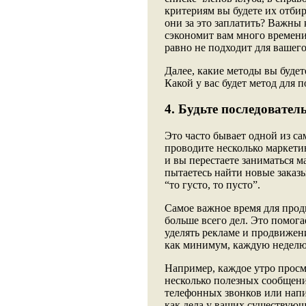
критериям вы будете их отби
они за это заплатить? Важны
сэкономит вам много времени,
равно не подходит для вашего
Далее, какие методы вы будет
Какой у вас будет метод для 
4. Будьте последовател
Это часто бывает одной из с
проводите несколько маркети
и вы перестаете заниматься м
пытаетесь найти новые заказ
“то густо, то пусто”.
Самое важное время для продв
больше всего дел. Это помога
уделять рекламе и продвижен
как минимум, каждую неделю
Например, каждое утро просм
несколько полезных сообщени
телефонных звонков или напи
как дела у ваших существую