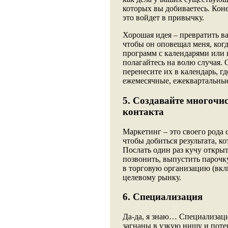
которых вы добиваетесь. Коне
это войдет в привычку.
Хорошая идея – превратить в
чтобы он оповещал меня, ког
программ с календарями или 
полагайтесь на волю случая. С
перенесите их в календарь, г
ежемесячные, ежеквартальны
5. Создавайте многочи
контакта
Маркетинг – это своего рода 
чтобы добиться результата, 
Послать один раз кучу открыт
позвонить, выпустить парочк
в торговую организацию (вклю
целевому рынку.
6. Специализация
Да-да, я знаю… Специализация
загнаны в узкую нишу и потер