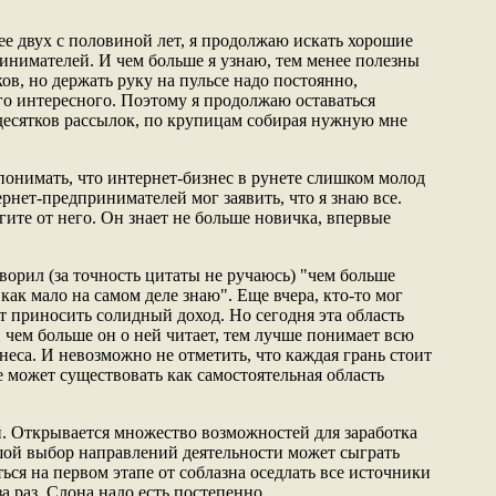
ее двух с половиной лет, я продолжаю искать хорошие
нимателей. И чем больше я узнаю, тем менее полезны
в, но держать руку на пульсе надо постоянно,
о интересного. Поэтому я продолжаю оставаться
десятков рассылок, по крупицам собирая нужную мне
понимать, что интернет-бизнес в рунете слишком молод
ернет-предпринимателей мог заявить, что я знаю все.
егите от него. Он знает не больше новичка, впервые
ворил (за точность цитаты не ручаюсь) "чем больше
как мало на самом деле знаю". Еще вчера, кто-то мог
т приносить солидный доход. Но сегодня эта область
 чем больше он о ней читает, тем лучше понимает всю
еса. И невозможно не отметить, что каждая грань стоит
 может существовать как самостоятельная область
й. Открывается множество возможностей для заработка
шой выбор направлений деятельности может сыграть
ся на первом этапе от соблазна оседлать все источники
а раз. Слона надо есть постепенно.