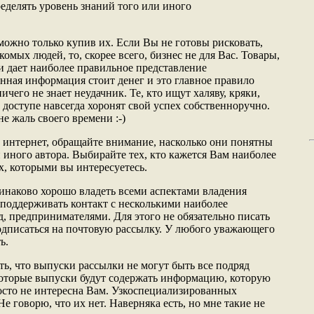
еделять уровень знаний того или иного
можно только купив их. Если Вы не готовы рисковать,
омых людей, то, скорее всего, бизнес не для Вас. Товары,
и дает наиболее правильное представление
нная информация стоит денег и это главное правило
ичего не знает неудачник. Те, кто ищут халяву, кряки,
 доступе навсегда хоронят свой успех собственноручно.
е жаль своего времени :-)
в интернет, обращайте внимание, насколько они понятны
 иного автора. Выбирайте тех, кто кажется Вам наиболее
, которыми вы интересуетесь.
инаково хорошо владеть всеми аспектами владения
 поддерживать контакт с несколькими наиболее
д, предпринимателями. Для этого не обязательно писать
одписаться на почтовую рассылку. У любого уважающего
ь.
ь, что выпуски рассылки не могут быть все подряд
которые выпуски будут содержать информацию, которую
росто не интересна Вам. Узкоспециализированных
Не говорю, что их нет. Наверняка есть, но мне такие не