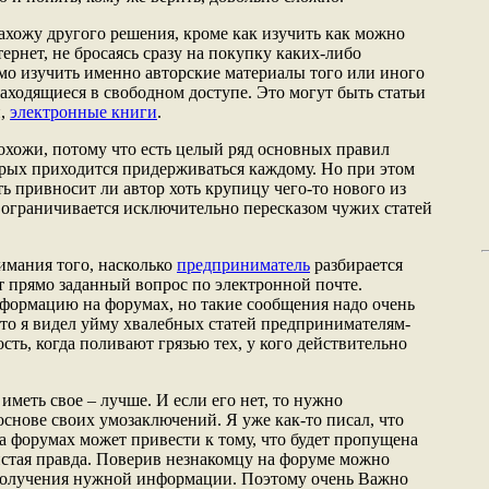
нахожу другого решения, кроме как изучить как можно
тернет, не бросаясь сразу на покупку каких-либо
о изучить именно авторские материалы того или иного
аходящиеся в свободном доступе. Это могут быть статьи
и,
электронные книги
.
охожи, потому что есть целый ряд основных правил
орых приходится придерживаться каждому. Но при этом
ь привносит ли автор хоть крупицу чего-то нового из
 ограничивается исключительно пересказом чужих статей
имания того, насколько
предприниматель
разбирается
т прямо заданный вопрос по электронной почте.
формацию на форумах, но такие сообщения надо очень
что я видел уйму хвалебных статей предпринимателям-
сть, когда поливают грязью тех, у кого действительно
иметь свое – лучше. И если его нет, то нужно
 основе своих умозаключений. Я уже как-то писал, что
а форумах может привести к тому, что будет пропущена
чистая правда. Поверив незнакомцу на форуме можно
получения нужной информации. Поэтому очень Важно