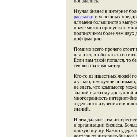
попадались.
Изучая бизнес в интернет бол
рассылки
и успешных предпри
для меня большинство выпуско
иначе можно пропустить мног
подписчиком более чем двух 
информацию.
Помимо всего прочего стоит 
для того, чтобы кто-то из инт
Если вам такой попался, то б
севшего за компьютер.
Кто-то из известных людей го
я узнаю, тем лучше понимаю, 
не знать, что компьютер може
знаний стала ему доступной и
многогранность интернет-бизн
отдельного изучения и вполне
знаний.
И чем дальше, тем интересне
и организации бизнеса. Боль
плохую шутку. Важно удержать
доходов от интернет-бизнеса з