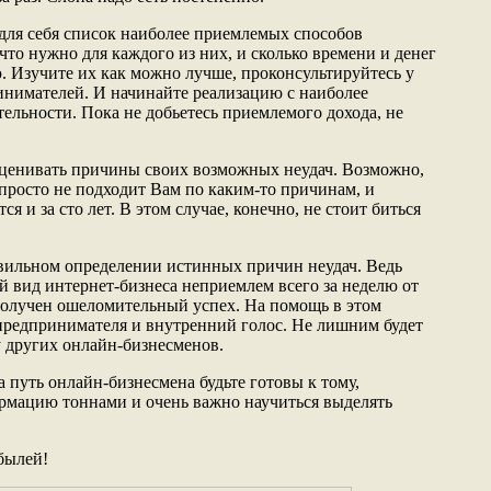
 для себя список наиболее приемлемых способов
 что нужно для каждого из них, и сколько времени и денег
ю. Изучите их как можно лучше, проконсультируйтесь у
нимателей. И начинайте реализацию с наиболее
тельности. Пока не добьетесь приемлемого дохода, не
.
оценивать причины своих возможных неудач. Возможно,
просто не подходит Вам по каким-то причинам, и
ся и за сто лет. В этом случае, конечно, не стоит биться
вильном определении истинных причин неудач. Ведь
 вид интернет-бизнеса неприемлем всего за неделю от
 получен ошеломительный успех. На помощь в этом
предпринимателя и внутренний голос. Не лишним будет
у других онлайн-бизнесменов.
а путь онлайн-бизнесмена будьте готовы к тому,
рмацию тоннами и очень важно научиться выделять
былей!