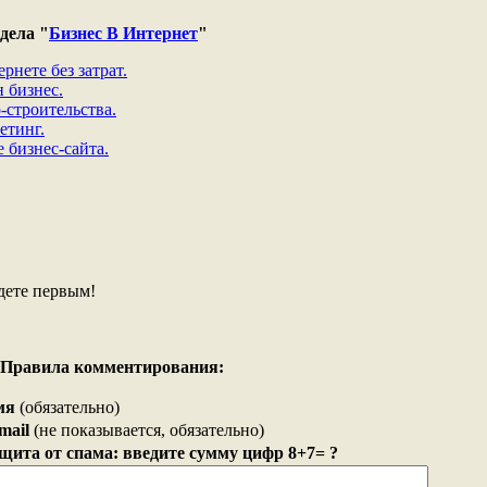
дела "
Бизнес В Интернет
"
рнете без затрат.
 бизнес.
-строительства.
етинг.
 бизнес-сайта.
дете первым!
Правила комментирования:
мя
(обязательно)
mail
(не показывается, обязательно)
щита от спама: введите сумму цифр 8+7= ?