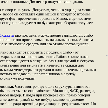
 очень солидные. Диспетчер получает свою долю.
в сговор с несуном. Допустим, человек украл два мешка с
 забора он оставляет один мешок и уходит со вторым.
рует факт пресечения воровства. Мешок с ценностями
 склад и приходуется по бухгалтерии. Охрана получает
бюджета
закупок цены искусственно завышаются. Либо
а поставщиков просят завысить начальные цены. А потом
ию за экономию средств или "за отжим поставщиков".
ьно зависят от процента с продаж и слабо - от
 маржи, они начинают химичить. Работа с клиентами
еса превращается в создание базы для премий и бонусов
ижать цены или выбивать у начальства скидки для
ии, когда менеджеры отгружали в долг не очень надежным
совестью передавали неплательщиков в службу
ию они уже получили!
новники
. Часто контролирующие структуры выявляют
бы показать, что они работают. Милиция, ФСБ, разведка,
любой надзор. Иногда при проверке они прямо говорят:
мы не можем, давай какое-нибудь мелкое нарушение
ют" не ради премий, а ради пиара перед начальством. Но