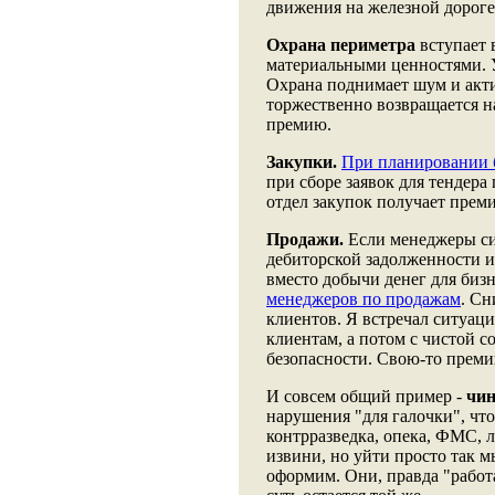
движения на железной дороге
Охрана периметра
вступает 
материальными ценностями. У
Охрана поднимает шум и акти
торжественно возвращается на
премию.
Закупки.
При планировании 
при сборе заявок для тендер
отдел закупок получает прем
Продажи.
Если менеджеры сил
дебиторской задолженности и
вместо добычи денег для бизн
менеджеров по продажам
. Сн
клиентов. Я встречал ситуац
клиентам, а потом с чистой 
безопасности. Свою-то прем
И совсем общий пример -
чи
нарушения "для галочки", что
контрразведка, опека, ФМС, 
извини, но уйти просто так 
оформим. Они, правда "работа