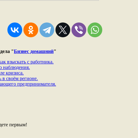
дела "
Бизнес домашний
"
ак взыскать с работника.
о наблюдения.
ле кризиса.
 в своём регионе.
нающего предпринимателя.
дете первым!