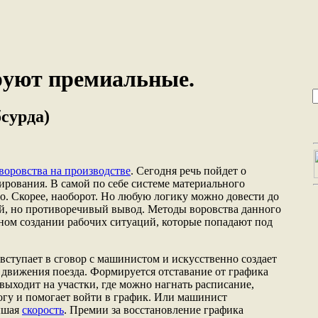
руют премиальные.
бсурда)
воровства на производстве
. Сегодня речь пойдет о
ирования. В самой по себе системе материального
о. Скорее, наоборот. Но любую логику можно довести до
й, но противоречивый вывод. Методы воровства данного
ном создании рабочих ситуаций, которые попадают под
вступает в сговор с машинистом и искусственно создает
 движения поезда. Формируется отставание от графика
 выходит на участки, где можно нагнать расписание,
огу и помогает войти в график. Или машинист
вышая
скорость
. Премии за восстановление графика