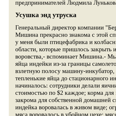
предпринимателей Людмила Луньков
Усушка энд утруска
Генеральный директор компании "Бе
Мишина прекрасно знакома с этой сп
у меня были птицефабрика и колбасн
области, которые пришлось закрыть и
воровства,- вспоминает Мишина.- М
яйца индейки из-за границы самолето
взлетную полосу машину-инкубатор, 
тепленькие яйца до стационарного ин
начиналось: сотрудники делали яичн
стоимостью по $2 каждое; корма для
закрома для собственной домашней 
индейка воровалась в живом виде; о
мяса воровалось в убойном цехе; мяс