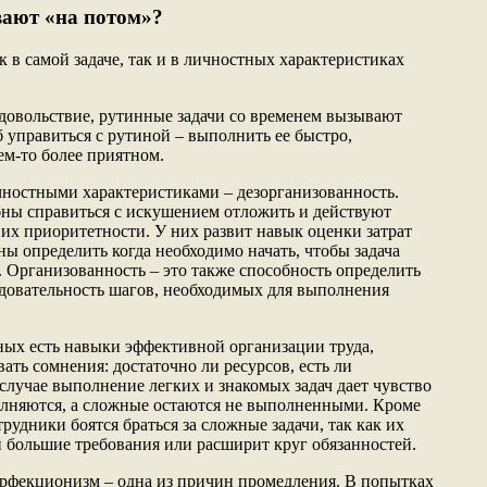
ают «на потом»?
 в самой задаче, так и в личностных характеристиках
 удовольствие, рутинные задачи со временем вызывают
б управиться с рутиной – выполнить ее быстро,
ем-то более приятном.
чностными характеристиками – дезорганизованность.
ны справиться с искушением отложить и действуют
 их приоритетности. У них развит навык оценки затрат
ы определить когда необходимо начать, чтобы задача
. Организованность – это также способность определить
довательность шагов, необходимых для выполнения
ых есть навыки эффективной организации труда,
ать сомнения: достаточно ли ресурсов, есть ли
случае выполнение легких и знакомых задач дает чувство
олняются, а сложные остаются не выполненными. Кроме
отрудники боятся браться за сложные задачи, так как их
й большие требования или расширит круг обязанностей.
ерфекционизм – одна из причин промедления. В попытках