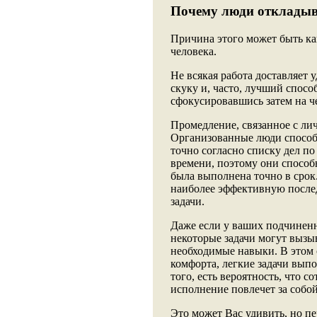
Почему люди откладыв
Причина этого может быть как
человека.
Не всякая работа доставляет
скуку и, часто, лучший спосо
сфокусировавшись затем на ч
Промедление, связанное с ли
Организованные люди способ
точно согласно списку дел по
времени, поэтому они способн
была выполнена точно в срок
наиболее эффективную после
задачи.
Даже если у ваших подчиненн
некоторые задачи могут вызыв
необходимые навыки. В этом 
комфорта, легкие задачи вып
того, есть вероятность, что с
исполнение повлечет за собо
Это может Вас удивить, но п