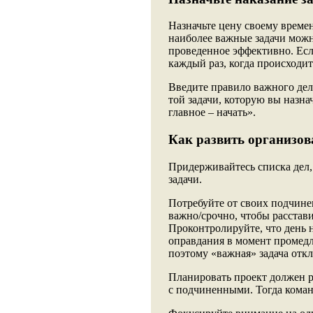
Назначьте цену своему времен
наиболее важные задачи можн
проведенное эффективно. Ес
каждый раз, когда происходи
Введите правило важного де
той задачи, которую вы назна
главное – начать».
Как развить организов
Придерживайтесь списка дел,
задачи.
Потребуйте от своих подчине
важно/срочно, чтобы расстави
Проконтролируйте, что день н
оправдания в момент промедл
поэтому «важная» задача откл
Планировать проект должен р
с подчиненными. Тогда команд