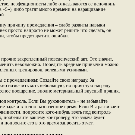
стве, перфекционисты либо отказываются ее исполнять
на «5»), либо тратят много времени на наращивание
ий.
дну причину промедления – слабо развиты навыки
век просто-напросто не может решить что сделать, он
чи, чтобы предотвратить ошибки.
 прочно закрепленный поведенческий акт. Это значит,
изменить невозможно. Победить вредные привычки можно
вленных тренировок, волевыми усилиями.
ы с промедлением: Создайте свою награду. За
жно назначить хоть небольшую, но приятную награду
есное поощрение, вполне материальный вкусный пряник.
под контроль. Если Вы руководитель – не забывайте
е задачи в точно назначенное время. Если Вы развиваете
ванности, попросите кого-нибудь взять под контроль
 пообещайте вашему контролеру, что задача будет
и попросите его в это время запросить отчет.
а невыполненную задачу