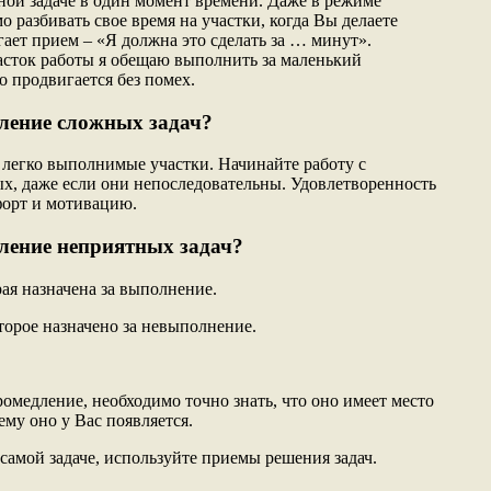
ой задаче в один момент времени. Даже в режиме
 разбивать свое время на участки, когда Вы делаете
гает прием – «Я должна это сделать за … минут».
часток работы я обещаю выполнить за маленький
о продвигается без помех.
ление сложных задач?
е легко выполнимые участки. Начинайте работу с
х, даже если они непоследовательны. Удовлетворенность
форт и мотивацию.
ление неприятных задач?
ая назначена за выполнение.
торое назначено за невыполнение.
омедление, необходимо точно знать, что оно имеет место
ему оно у Вас появляется.
самой задаче, используйте приемы решения задач.