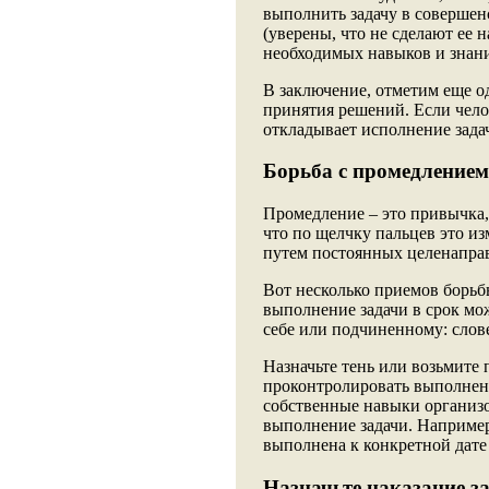
выполнить задачу в совершен
(уверены, что не сделают ее 
необходимых навыков и знан
В заключение, отметим еще о
принятия решений. Если чело
откладывает исполнение зада
Борьба с промедлением
Промедление – это привычка,
что по щелчку пальцев это 
путем постоянных целенапра
Вот несколько приемов борьб
выполнение задачи в срок мо
себе или подчиненному: слов
Назначьте тень или возьмите 
проконтролировать выполнени
собственные навыки организо
выполнение задачи. Например,
выполнена к конкретной дате 
Назначьте наказание з