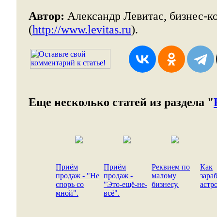
Автор:
Александр Левитас, бизнес-к
(
http://www.levitas.ru
).
Еще несколько статей из раздела "
Приём
Приём
Реквием по
Как
продаж - "Не
продаж -
малому
зара
спорь со
"Это-ещё-не-
бизнесу.
астр
мной".
всё".