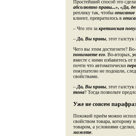
Простейший способ это сделат
абсолютно правы...»
,
«Да, де
реплику так, чтобы
описание
клиент, превратилось в
описа
– Что это за
кретинская попу
–
Да, Вы правы
, этот галсту
Чего вы этим достигнете? Во
понимаете его
. Во-вторых,
у
вместе с ними избавитесь от п
почти что автоматически
пер
покупателю не подошли, след
свойствами.
–
Да, Вы правы
, этот галсту
тона
? Тогда позвольте предл
Уже не совсем парафра
Похожий приём можно исполь
свойством товара, которому в
товаром, а условиями сделки
можете
.