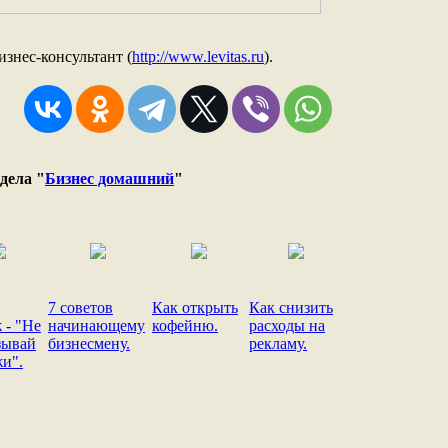
знес-консультант (
http://www.levitas.ru
).
дела "
Бизнес домашний
"
7 советов
Как открыть
Как снизить
 - "Не
начинающему
кофейню.
расходы на
зывай
бизнесмену.
рекламу.
жи".