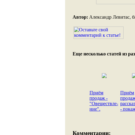
Автор:
Александр Левитас, би
Еще несколько статей из раз
Приём
Приём
продаж -
продаж
"Овеществле-
расска
ние".
- пока
Комментарии: