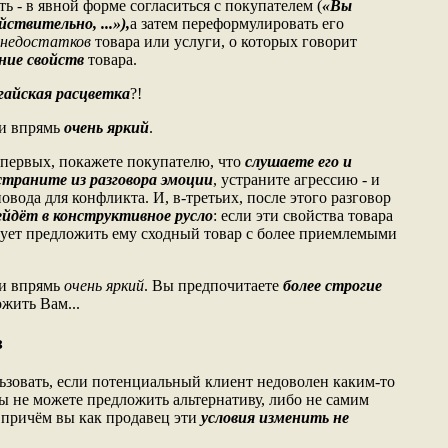
ь - в явной форме согласиться с покупателем (
«Вы
йствительно, ...»),
а затем переформулировать его
недостатков
товара или услуги, о которых говорит
ние свойств
товара.
гайская расцветка
?!
к и впрямь
очень яркий
.
-первых, покажете покупателю, что
слушаете его и
страните из разговора эмоции
, устраните агрессию - и
овода для конфликта. И, в-третьих, после этого разговор
ейдёт в конструктивное русло
: если эти свойства товара
ует предложить ему сходный товар с более приемлемыми
к и впрямь
очень яркий
. Вы предпочитаете
более строгие
ожить Вам...
з
зовать, если потенциальный клиент недоволен каким-то
ы не можете предложить альтернативу, либо не самим
, причём вы как продавец эти
условия изменить не