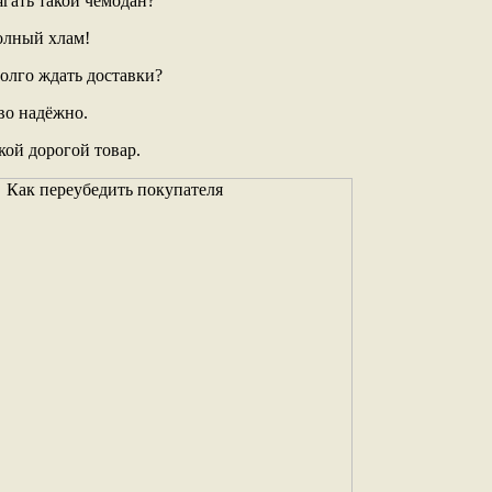
ягать такой чемодан?
олный хлам!
долго ждать доставки?
тво надёжно.
кой дорогой товар.