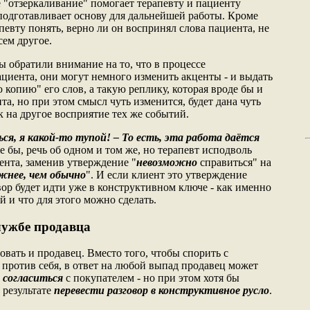
 "отзеркаливание" помогает терапевту и пациенту
 подготавливает основу для дальнейшей работы. Кроме
апевту понять, верно ли он воспринял слова пациента, не
сем другое.
ы обратили внимание на то, что в процессе
циента, они могут немного изменить акценты - и выдать
ю копию" его слов, а такую реплику, которая вроде бы и
та, но при этом смысл чуть изменится, будет дана чуть
к на другое восприятие тех же событий.
ься, я какой-то тупой! – То есть, эта работа даётся
е бы, речь об одном и том же, но терапевт исподволь
нта, заменив утверждение "
невозможно
справиться" на
жнее, чем обычно
". И если клиент это утверждение
вор будет идти уже в конструктивном ключе - как именно
 и что для этого можно сделать.
лужбе продавца
вать и продавец. Вместо того, чтобы спорить с
 против себя, в ответ на любой выпад продавец может
ы
согласиться
с покупателем - но при этом хотя бы
 результате
перевести разговор в конструктивное русло
.