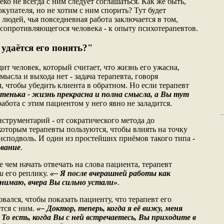
еко не всегда с ним следует соглашаться. Как же быть,
купателя, но не хотим с ним спорить? Тут будет
людей, чья повседневная работа заключается в том,
 сопротивляющегося человека - к опыту психотерапевтов.
 удаётся его понять?"
ит человек, который считает, что жизнь его ужасна,
мысла и выхода нет - задача терапевта, говоря
, чтобы убедить клиента в обратном. Но если терапевт
тенька - жизнь прекрасна и полна смысла, а Вы тут
работа с этим пациентом у него явно не заладится.
струментарий - от сократического метода до
торым терапевты пользуются, чтобы влиять на точку
а исподволь. И один из простейших приёмов такого типа -
вание
.
е чем начать отвечать на слова пациента, терапевт
и
его реплику.
«– Я после вчерашней работы как
онимаю, вчера Вы сильно устали»
.
вался, чтобы показать пациенту, что терапевт его
тся с ним.
«– Доктор, теперь, когда я её вижу, меня
То есть, когда Вы с ней встречаетесь, Вы приходите в