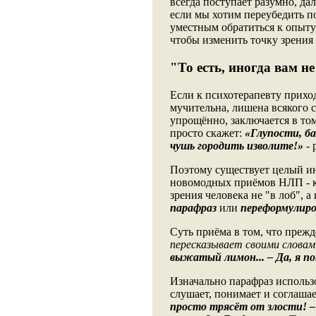
всегда поступает разумно, дал
если мы хотим переубедить по
уместным обратиться к опыту 
чтобы изменить точку зрения
"То есть, иногда вам не
Если к психотерапевту приход
мучительна, лишена всякого с
упрощённо, заключается в том
просто скажет:
«Глупости, ба
чушь городить изволите!»
- 
Поэтому существует целый ин
новомодных приёмов НЛП - ко
зрения человека не "в лоб", 
парафраз
или
переформулиро
Суть приёма в том, что прежд
пересказывает своими словам
выжатый лимон... – Да, я п
Изначально парафраз использо
слушает, понимает и соглашае
просто трясёт от злости! – 