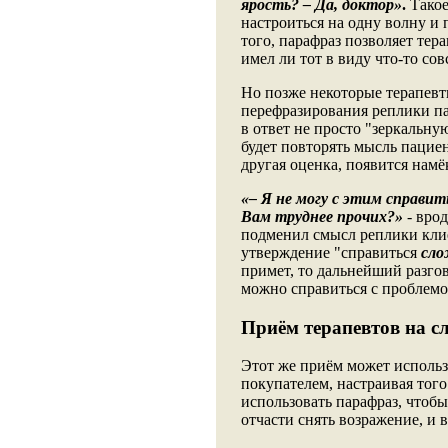
ярость? – Да, доктор»
.
Такое
настроиться на одну волну и
того, парафраз позволяет тер
имел ли тот в виду что-то сов
Но позже некоторые терапевт
перефразирования реплики па
в ответ не просто "зеркальну
будет повторять мысль пациен
другая оценка, появится намё
«– Я не могу с этим справит
Вам труднее прочих?»
- врод
подменил смысл реплики клие
утверждение "справиться
сло
примет, то дальнейший разго
можно справиться с проблемой
Приём терапевтов на с
Этот же приём может использо
покупателем, настраивая того
использовать парафраз, чтоб
отчасти снять возражение, и в