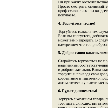
Ни при каких обстоятельствах
Просто смотрите, оценивайте
профессионализм: вы владеете
покупаете.
4. Торгуйтесь честно!
Торгуйтесь только в тех случа
Если вы торгуетесь, добивает
может вам навредить. В следу
намерением что-то приобрести
5. Доброе слово камень ломи
Старайтесь торговаться не с
наделенным соответствующим
и доброжелательно. Ваша глав
торгуясь и приводя свои дово
корректным и тщательно подб
автоматически увеличивает в
6. Будьте дипломатом!
Торгуясь с хозяином товара, 
торгуясь прилюдно, вы автом
цены, во-вторых, таким образ