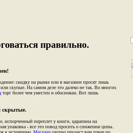
говаться правильно.
лен!
ждение: скидку на рынке или в магазине просят лишь
или скупые. На самом деле это далеко не так. Во многих
а
торг более чем уместен и обоснован. Вот лишь
и скрытые.
, испорченный переплет у книги, царапина на
ая упаковка - все это повод просить о снижении цены.
ок к истечению.
Магазин
охотно продаст вам товар по