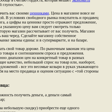
ообще я считаю гордость, которая мешает
экономить
й глупостью».
ачить вас своими
ценниками
. Цена в магазине вовсе не
мой. В условиях свободного рынка покупатель и продавец
рга, а цифры на ценнике просто отражают предложение,
На указанную цену вам следует смотреть только
оторую магазин рассчитывает от вас получить. Магазин
рь ваш черед. Сделайте магазину собственное
нке законы едины: и в супермаркете, и на базаре.
ать свой товар дороже. По рыночным законам эта цена
го товара и соотношением спроса и предложения.
енно диапазон цен на конкретный товар в разных
щее качество, небольшой спрос на товар или, наоборот,
дложений - все это весомые козыри в руках уважающего
ебя на место продавца и оценим ситуацию с «той стороны
авца:
зможность получить деньги, а деньги самый
ар;
 за небольшую скидку) приобрести еще одного