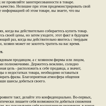
 не проявляйте заинтересованности в товаре.
 качество. Нелишне при этом продемонстрировать свой
 информацией об этом товаре, вы знаете, что вы
ях, когда вы действительно собираетесь купить товар.
есь своей цены, но затем уходите, этот факт в будущем
ющий раз, когда вы действительно явитесь с твердым
, хозяин может не захотеть тратить на вас время.
т.
 рядовым продавцом, а с хозяином фирмы или лицом,
и полномочиями. Держитесь вежливо, солидно
ная цель - расположить к себе продавца, а значит,
ды о недостатках товара, необходимо оставаться
ирать фразы. Благоприятная атмосфера общения
аши шансы добиться своего.
проявите такт, делайте это конфиденциально. Во-первых,
атически лишаете себя возможности добиться снижения
ом, вы показываете себя воспитанным человеком, в конце