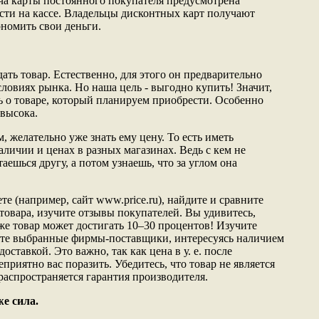
а карты постоянного покупателя предусмотрена
сти на кассе. Владельцы дисконтных карт получают
номить свои деньги.
ать товар. Естественно, для этого он предварительно
ловиях рынка. Но наша цель - выгодно купить! Значит,
ь о товаре, который планируем приобрести. Особенно
 высока.
, желательно уже знать ему цену. То есть иметь
наличии и ценах в разных магазинах. Ведь с кем не
аешься другу, а потом узнаешь, что за углом она
те (например, сайт www.price.ru), найдите и сравните
товара, изучите отзывы покупателей. Вы удивитесь,
 же товар может достигать 10–30 процентов! Изучите
ните выбранные фирмы-поставщики, интересуясь наличием
доставкой. Это важно, так как цена в у. е. после
приятно вас поразить. Убедитесь, что товар не является
распространяется гарантия производителя.
же сила.