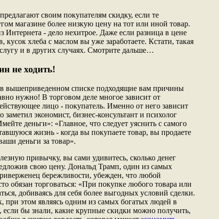
предлагают своим покупателям скидку, если те
гом магазине более низкую цену на тот или иной товар.
 Интернета - дело нехитрое. Даже если разница в цене
, кусок хлеба с маслом вы уже заработаете. Кстати, такая
слугу и в других случаях. Смотрите дальше…
ин не ходить!
 в вышеприведенном списке подходящие вам причины
равно нужно! В торговом деле многое зависит от
действующее лицо - покупатель. Именно от него зависит
о заметил экономист, бизнес-консультант и психолог
мейте деньги»: «Главное, что следует уяснить с самого
тавшуюся жизнь - когда вы покупаете товар, вы продаете
ваши деньги за товар».
лезную привычку, вы сами удивитесь, сколько денег
едложив свою цену. Дональд Трамп, один из самых
риверженец бережливости, убежден, что любой
то обязан торговаться: «При покупке любого товара или
аться, добиваясь для себя более выгодных условий сделки.
, при этом являясь одним из самых богатых людей в
, если бы знали, какие крупные скидки можно получить,