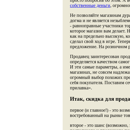
просто попросив об этом. А в
собственные деньги
, огромно
Не позволяйте магазинам дур
догма и не является незыбле
- равноправные участники то
которое магазин вам делает. 
как на предельно высокую, к
сделал свой ход в игре. Тепе
предложение. На розничном ры
Продавец заинтересован прод
определяется качеством само
И эти самые параметры, а им
магазинах, не совсем надлежа
огромный выбор похожих пре
себя покупателя. Поставим с
прилавка».
Итак, скидка для прод
первое (и главное!) - это во
востребованный на рынке тов
второе - это шанс (возможно,