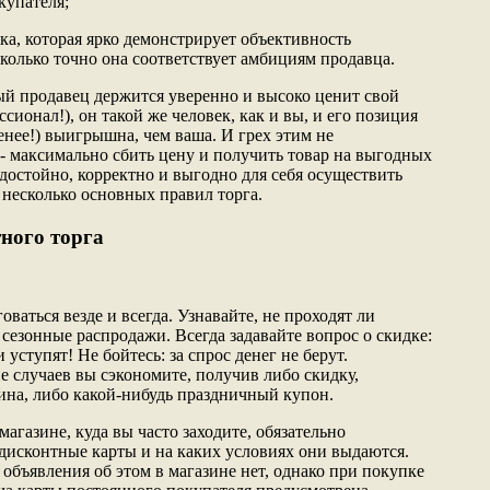
купателя;
жка, которая ярко демонстрирует объективность
колько точно она соответствует амбициям продавца.
ный продавец держится уверенно и высоко ценит свой
ссионал!), он такой же человек, как и вы, и его позиция
менее!) выигрышна, чем ваша. И грех этим не
 - максимально сбить цену и получить товар на выгодных
 достойно, корректно и выгодно для себя осуществить
 несколько основных правил торга.
тного торга
оваться везде и всегда. Узнавайте, не проходят ли
 сезонные распродажи. Всегда задавайте вопрос о скидке:
и уступят! Не бойтесь: за спрос денег не берут.
е случаев вы сэкономите, получив либо скидку,
ина, либо какой-нибудь праздничный купон.
газине, куда вы часто заходите, обязательно
 дисконтные карты и на каких условиях они выдаются.
 объявления об этом в магазине нет, однако при покупке