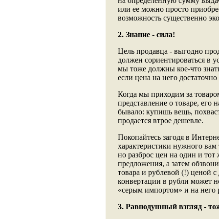
на определенную сумму выдач
или ее можно просто приобре
возможность существенно эко
2. Знание - сила!
Цель продавца - выгодно прод
должен сориентироваться в ус
мы тоже должны кое-что знат
если цена на него достаточно
Когда мы приходим за товаром
представление о товаре, его 
бывало: купишь вещь, похваст
продается втрое дешевле.
Покопайтесь загодя в Интерне
характеристики нужного вам 
но разброс цен на один и тот
предложения, а затем обзво
товара и рублевой (!) ценой с 
конвертации в рубли может не
«серым импортом» и на него 
3. Равнодушный взгляд - то