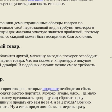
кует не успеть реализовать его вовсе.
ктроники демонстрационные образцы товаров по
ачивают свой первозданный вид и требуют некоторого
ещей для магазина зачастую является проблемой, поэтому
зец со скидкой может быть воспринято благосклонно.
ый товар.
 близится другой, магазину выгодно поскорее освободить
артии товара. Что вы скажете, к примеру, о покупке
1 декабря? В подобных случаях можно смело требовать
р.
егория товаров, которые
продавцу
необходимо сбыть
родукт быстро портится. Молоко, ягоды, мясо… да мало
в голову предложить продавцу яиц сбросить цену
ину и продать его вам не за 4, а за 2 рубля? Обычно
нить. Ну а если, придя домой, вы намерены сразу