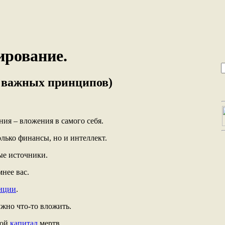
ирование.
 важных принципов)
ия – вложения в самого себя.
лько финансы, но и интеллект.
ые источники.
мнее вас.
иции
.
ужно что-то вложить.
бой
капитал
мертв.