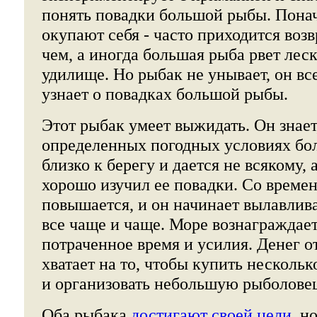
понять повадки большой рыбы. Понач
окупают себя - часто приходится воз
чем, а иногда большая рыба рвет лес
удилище. Но рыбак не унывает, он вс
узнает о повадках большой рыбы.
Этот рыбак умеет выжидать. Он знает
определенных погодных условиях бо
близко к берегу и дается не всякому, 
хорошо изучил ее повадки. Со времен
повышается, и он начинает вылавлив
все чаще и чаще. Море вознаграждает
потраченное время и усилия. Денег о
хватает на то, чтобы купить нескольк
и организовать небольшую рыболове
Оба рыбака
достигают своей цели
, н