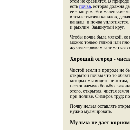
этом не сравнятся. В природе
есть
почва
, которая должна д
ее «пашут». Эти маленькие «
в земле тысячи каналов, дела
каналы, и почва уплотняется.
и рыхлим. Замкнутый круг.
Чтобы почва была мягкой, ее н
можно только тяпкой или пло
жукам-червякам заниматься с
Хороший огород - чист
Чистой земли в природе не б
открытой почвы что-то обязат
которых мы видеть не хотим, 
нескончаемую борьбу с закон
этого, открытая, чистая земл
при поливе. Сизифов труд: п
Почву нельзя оставлять откры
нужно мульчировать.
Мульча не дает корня