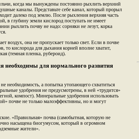
ульчи, когда мы вынуждены постоянно рыхлить верхний
душные каналы. Представьте себе канал, который прорыл
ходит далеко под землю. После рыхления верхняя часть
ой, в глубину земли кислород поступать не имеет
ии рыхлить почву не надо: сорняки не лезут, корка
ся.
ет воздух, она не пропускает только свет. Если в почве
в, то кислорода для дыхания корней вполне хватит,
кая (темная пленка, рубероид).
я необходимы для нормального развития
 не необходимость, а попытка утопающего схватиться
ральные удобрения не предусмотрены, в ней «трудится»
егной, компост). Минеральные удобрения использовать
ой» почве не только малоэффективны, но и могут
ские. «Правильная» почва (самобытная, которую не
точно насыщена биогумусом, который в огромном
одземные жители».