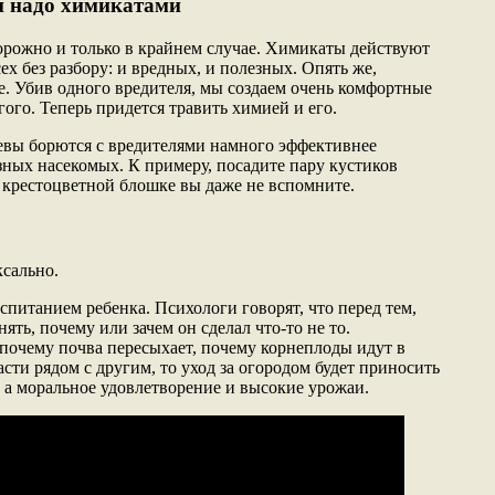
и надо химикатами
рожно и только в крайнем случае. Химикаты действуют
ех без разбору: и вредных, и полезных. Опять же,
е. Убив одного вредителя, мы создаем очень комфортные
ого. Теперь придется травить химией и его.
вы борются с вредителями намного эффективнее
зных насекомых. К примеру, посадите пару кустиков
 о крестоцветной блошке вы даже не вспомните.
ксально.
спитанием ребенка. Психологи говорят, что перед тем,
ять, почему или зачем он сделал что-то не то.
, почему почва пересыхает, почему корнеплоды идут в
асти рядом с другим, то уход за огородом будет приносить
, а моральное удовлетворение и высокие урожаи.