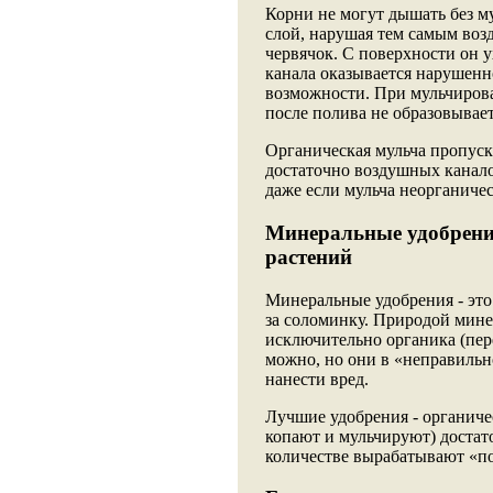
Корни не могут дышать без м
слой, нарушая тем самым воз
червячок. С поверхности он у
канала оказывается нарушенн
возможности. При мульчирован
после полива не образовывает
Органическая мульча пропуска
достаточно воздушных канало
даже если мульча неорганичес
Минеральные удобрени
растений
Минеральные удобрения - это
за соломинку. Природой мине
исключительно органика (пер
можно, но они в «неправильн
нанести вред.
Лучшие удобрения - органиче
копают и мульчируют) доста
количестве вырабатывают «п