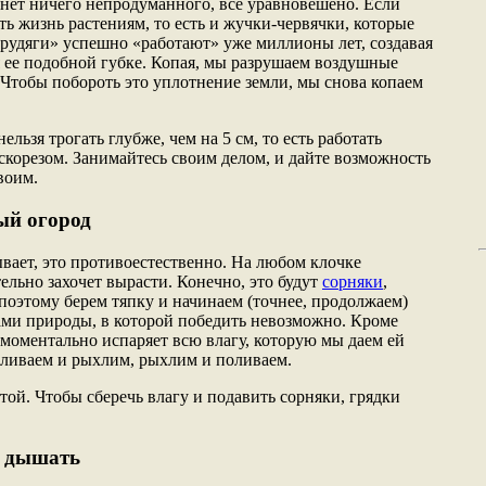
 нет ничего непродуманного, все уравновешено. Если
ать жизнь растениям, то есть и жучки-червячки, которые
трудяги» успешно «работают» уже миллионы лет, создавая
я ее подобной губке. Копая, мы разрушаем воздушные
 Чтобы побороть это уплотнение земли, мы снова копаем
ельзя трогать глубже, чем на 5 см, то есть работать
скорезом. Занимайтесь своим делом, и дайте возможность
воим.
ый огород
ывает, это противоестественно. На любом клочке
ельно захочет вырасти. Конечно, это будут
сорняки
,
поэтому берем тяпку и начинаем (точнее, продолжаем)
ами природы, в которой победить невозможно. Кроме
я моментально испаряет всю влагу, которую мы даем ей
оливаем и рыхлим, рыхлим и поливаем.
той. Чтобы сберечь влагу и подавить сорняки, грядки
м дышать