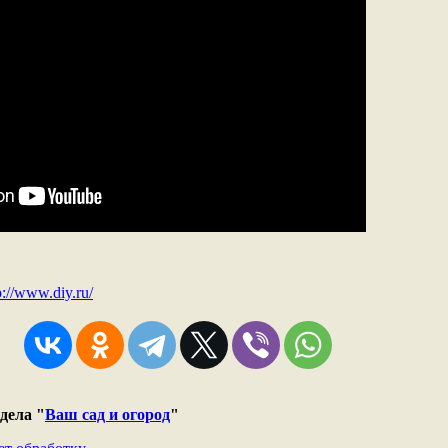
p://www.diy.ru/
дела "
Ваш сад и огород
"