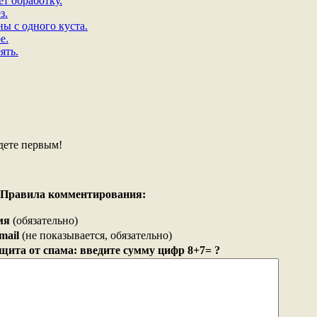
ет обработку.
з.
ны с одного куста.
е.
ять.
дете первым!
Правила комментирования:
мя
(обязательно)
mail
(не показывается, обязательно)
щита от спама: введите сумму цифр 8+7= ?