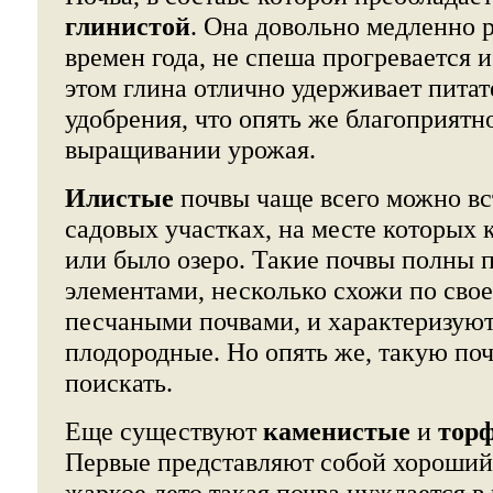
глинистой
. Она довольно медленно 
времен года, не спеша прогревается 
этом глина отлично удерживает пита
удобрения, что опять же благоприятн
выращивании урожая.
Илистые
почвы чаще всего можно вст
садовых участках, на месте которых к
или было озеро. Такие почвы полны
элементами, несколько схожи по свое
песчаными почвами, и характеризуют
плодородные. Но опять же, такую по
поискать.
Еще существуют
каменистые
и
тор
Первые представляют собой хороший 
жаркое лето такая почва нуждается в