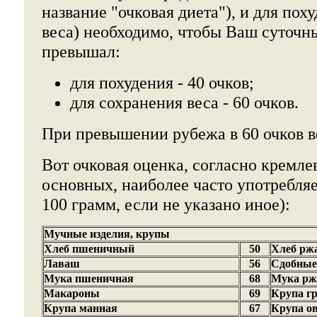
название "очковая диета"), и для пох
веса) необходимо, чтобы Ваш суточн
превышал:
для похудения - 40 очков;
для сохранения веса - 60 очков.
При превышении рубежа в 60 очков в
Вот очковая оценка, согласно кремле
основных, наиболее часто употребля
100 грамм, если не указано иное):
Мучные изделия, крупы
Хлеб пшеничный
50
Хлеб рж
Лаваш
56
Сдобные
Мука пшеничная
68
Мука рж
Макароны
69
Крупа г
Крупа манная
67
Крупа о