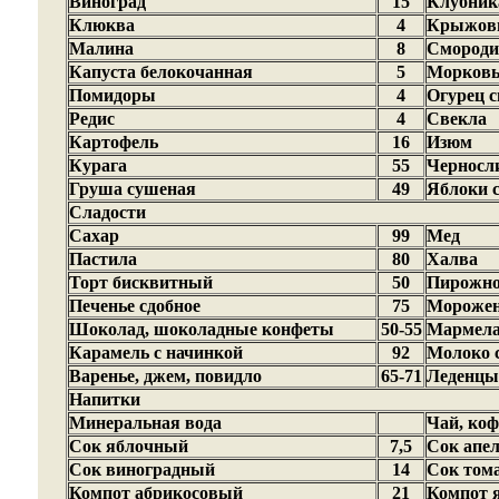
Виноград
15
Клубник
Клюква
4
Крыжов
Малина
8
Смороди
Капуста белокочанная
5
Морков
Помидоры
4
Огурец 
Редис
4
Свекла
Картофель
16
Изюм
Курага
55
Черносл
Груша сушеная
49
Яблоки 
Сладости
Сахар
99
Мед
Пастила
80
Халва
Торт бисквитный
50
Пирожно
Печенье сдобное
75
Морожен
Шоколад, шоколадные конфеты
50-55
Мармел
Карамель с начинкой
92
Молоко 
Варенье, джем, повидло
65-71
Леденцы
Напитки
Минеральная вода
Чай, коф
Сок яблочный
7,5
Сок апе
Сок виноградный
14
Сок том
Компот абрикосовый
21
Компот 