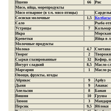
Пшено
66
Рис
Мясо, яйца, морепродукты
Мясо отварное (в т.ч. мясо птицы)
Сардель
Сосиски молочные
1,5
Колбасы
Сало
Рыба от
Устрицы
7
Кальма
Икра
Морская
Креветки
Яйца в л
Молочные продукты
Молоко
4,7
Сметана
Творог
2
Творожн
Сырки глазированные
32
Кефир, 
Йогурт сладкий
8,5
Масло с
Маргарин
1
Масло р
Овощи, фрукты, ягоды
Абрикос
9
Арбуз
Дыня
9
Ананас
Апельсин
8
Банан
Вишня
10
Груша
Лимон
3
Мандар
Персик
9,5
Яблоки