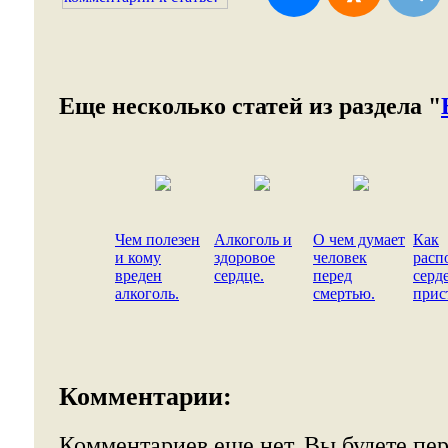
Еще несколько статей из раздела "
Чем полезен
Алкоголь и
О чем думает
Как
и кому
здоровое
человек
расп
вреден
сердце.
перед
серд
алкоголь.
смертью.
прис
Комментарии:
Комментариев еще нет. Вы будете пе