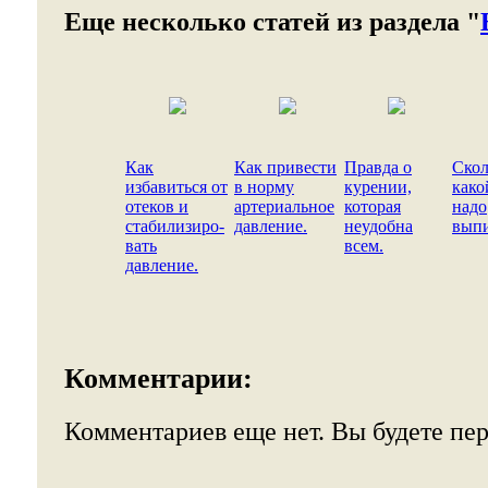
Еще несколько статей из раздела "
Как
Как привести
Правда о
Скол
избавиться от
в норму
курении,
како
отеков и
артериальное
которая
надо
стабилизиро-
давление.
неудобна
выпи
вать
всем.
давление.
Комментарии:
Комментариев еще нет. Вы будете пе