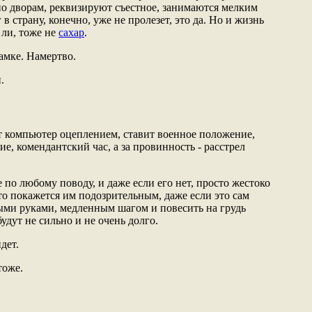
по дворам, реквизируют съестное, занимаются мелким
в страну, конечно, уже не пролезет, это да. Но и жизнь
 ли, тоже не
сахар
.
амке. Намертво.
.
т компьютер оцеплением, ставит военное положение,
е, комендантский час, а за провинность - расстрел
 по любому поводу, и даже если его нет, просто жестоко
то покажется им подозрительным, даже если это сам
тыми руками, медленным шагом и повесить на грудь
будут не сильно и не очень долго.
дет.
тоже.