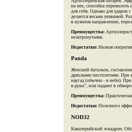
Артиллерийская батарея. Эфф
на нее, способна перемолоть 
для себя. Однако для ударов 
делается весьма уязвимой. Раз
в нужном направлении, перела
Преимущества:
Артиллерист
незатронутыми.
Недостатки:
Низкая оператив
Panda
Женский батальон, составлен
дряхлыми пистолетами. При 
наугад (обычно - в небо). Пр
в руки", или падают в обморо
Преимущества:
Практически
Недостатки:
Полезного эффек
NOD32
Кавалерийский эскадрон. Обо