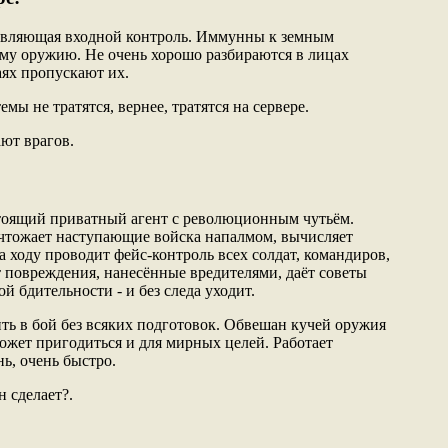
твляющая входной контроль. Иммунны к земным
ому оружию. Не очень хорошо разбираются в лицах
аях пропускают их.
мы не тратятся, вернее, тратятся на сервере.
ют врагов.
тоящий приватный агент с революционным чутьём.
ичтожает наступающие войска напалмом, вычисляет
 ходу проводит фейс-контроль всех солдат, командиров,
 повреждения, нанесённые вредителями, даёт советы
бдительности - и без следа уходит.
ть в бой без всяких подготовок. Обвешан кучей оружия
ожет пригодиться и для мирных целей. Работает
ь, очень быстро.
 сделает?.