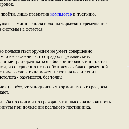
ировок.
 пройти, лишь превратив
компьютер
в пустыню.
ушать, а минные поля и окопы тормозят перемещение
в системы не остается.
но пользоваться оружием не умеет совершенно,
м, отчего очень часто страдают гражданские.
чинает разворачиваться в боевой порядок и пытается
ми, и совершенно не позаботился о заблаговременной
 ничего сделать не может, плюет на все и лупит
толета - разумеется, без толку.
овцы обходятся подножным кормом, так что ресурсы
дают.
альба по своим и по гражданским, высокая вероятность
минуты при появлении реального противника.