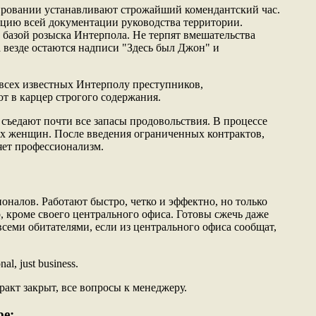
ировании устанавливают строжайший комендантский час.
цию всей документации руководства территории.
 базой розыска Интерпола. Не терпят вмешательства
а везде остаются надписи "Здесь был Джон" и
всех известных Интерполу преступников,
 в карцер строгого содержания.
 съедают почти все запасы продовольствия. В процессе
х женщин. После введения ограниченных контрактов,
яет профессионализм.
оналов. Работают быстро, четко и эффектно, но только
, кроме своего центрального офиса. Готовы сжечь даже
 всеми обитателями, если из центрального офиса сообщат,
al, just business.
акт закрыт, все вопросы к менеджеру.
ре: