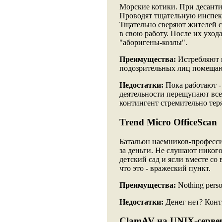
Морские котики. При десант
Проводят тщательную инспек
Тщательно сверяют жителей с
в свою работу. После их уход
"аборигены-козлы".
Преимущества:
Истребляют 
подозрительных лиц помещают
Недостатки:
Пока работают -
деятельности перещупают все
контингент стремительно тер
Trend Micro OfficeScan
Батальон наемников-професси
за деньги. Не слушают никого
детский сад и ясли вместе со
что это - вражеский пункт.
Преимущества:
Nothing person
Недостатки:
Денег нет? Контр
ClamAV на UNIX-серве