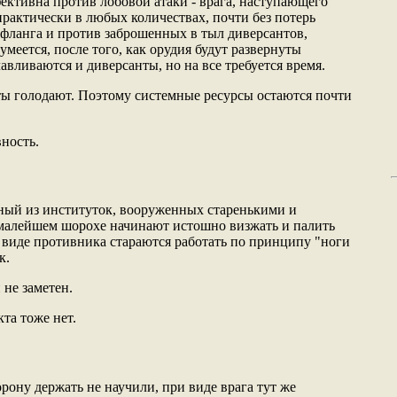
ективна против лобовой атаки - врага, наступающего
практически в любых количествах, почти без потерь
c фланга и против заброшенных в тыл диверсантов,
умеется, после того, как орудия будут развернуты
вливаются и диверсанты, но на все требуется время.
ы голодают. Поэтому системные ресурсы остаются почти
ность.
ный из институток, вооруженных старенькими и
малейшем шорохе начинают истошно визжать и палить
и виде противника стараются работать по принципу "ноги
к.
 не заметен.
та тоже нет.
рону держать не научили, при виде врага тут же