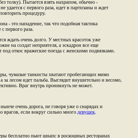
 без толку). Пытается взять нахрапом, обычно -
не удается с первого раза, идет в партизаны и ждет
повторить процедуру.
на - это нападение, так что подобная тактика
 с первого раза.
ся ждать очень долго. У местных красоток уже
жие на солдат неприятеля, а эскадрон все еще
т под откос вражеские поезда с женскими подвязками.
торы, чумазые танкисты хватают пробегающих мимо
 а за лесом идет пальба. Выглядит внушительно и весомо,
ективно. Враг внутрь проникнуть не может.
нынче очень дорога, не говоря уже о снарядах и
о врагов, если вокруг сильно много
девушек
.
ры бесплатно пьют шнапс в роскошных ресторанах