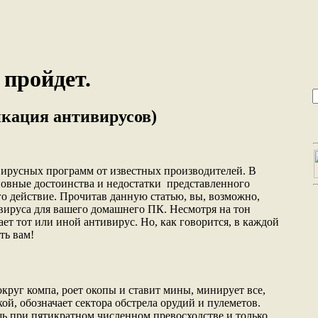
 пройдет.
кация антивирусов)
ирусных программ от известных производителей. В
овные достоинства и недостатки представленного
го действие. Прочитав данную статью, вы, возможно,
вируса для вашего домашнего ПК. Несмотря на тон
тает тот или иной антивирус. Но, как говорится, в каждой
ть вам!
круг компа, роет окопы и ставит мины, минирует все,
й, обозначает сектора обстрела орудий и пулеметов.
ь при пятикратном численном превосходстве и только