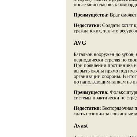
после многочасовых бомбард
Преимущества:
Враг сможет
Недостатки:
Солдаты хотят к
гражданских, так что ресурсо
AVG
Батальон вооружен до зубов, 
периодически стреляя по свои
При появлении противника на
вырыть окопы прямо под пуля
организации обороны. В итоге
по наползающим танкам из пис
Преимущества:
Фольксштурм
системы практически не стра
Недостатки:
Беспорядочная п
сдать позиции за считанные 
Avast