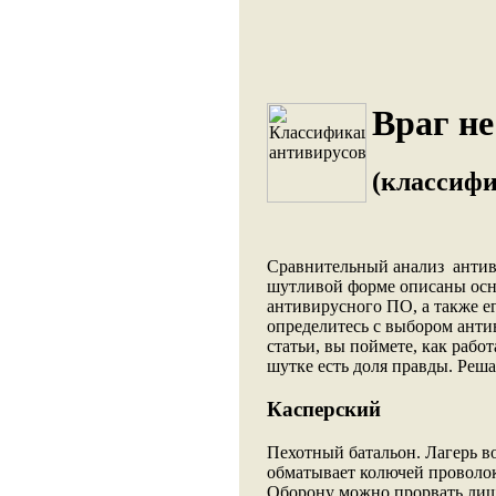
Враг не
(классифи
Сравнительный анализ антив
шутливой форме описаны осн
антивирусного ПО, а также е
определитесь с выбором анти
статьи, вы поймете, как рабо
шутке есть доля правды. Реша
Касперский
Пехотный батальон. Лагерь во
обматывает колючей проволоко
Оборону можно прорвать лиш