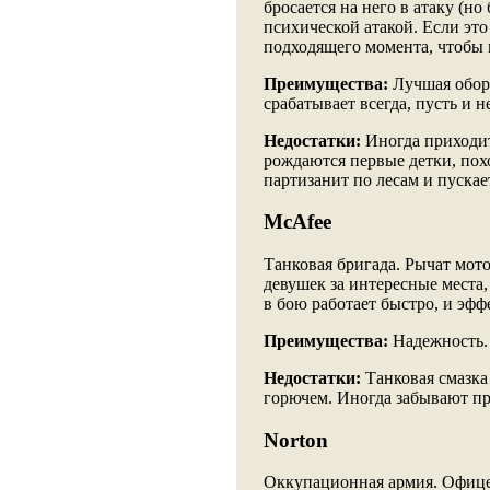
бросается на него в атаку (но
психической атакой. Если это 
подходящего момента, чтобы 
Преимущества:
Лучшая оборо
срабатывает всегда, пусть и не
Недостатки:
Иногда приходит
рождаются первые детки, похо
партизанит по лесам и пускае
McAfee
Танковая бригада. Рычат мо
девушек за интересные места,
в бою работает быстро, и эфф
Преимущества:
Надежность.
Недостатки:
Танковая смазка 
горючем. Иногда забывают пр
Norton
Оккупационная армия. Офице