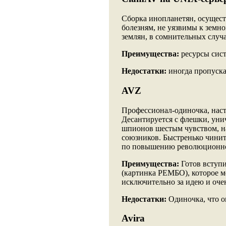
Сборка инопланетян, осущес
болезням, не уязвимы к земн
землян, в сомнительных случ
Преимущества:
ресурсы систе
Недостатки:
иногда пропуска
AVZ
Профессионал-одиночка, нас
Десантируется с флешки, ун
шпионов шестым чувством, на
союзников. Быстренько чинит
по повышению революционной 
Преимущества:
Готов вступи
(картинка РЕМБО), которое м
исключительно за идею и очен
Недостатки:
Одиночка, что он
Avira