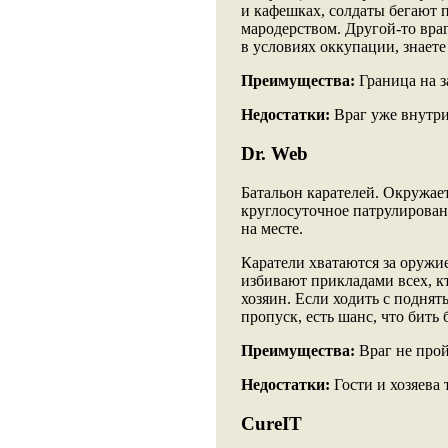
и кафешках, солдаты бегают 
мародерством. Другой-то враг 
в условиях оккупации, знаете
Преимущества:
Граница на з
Недостатки:
Враг уже внутри
Dr. Web
Батальон карателей. Окружае
круглосуточное патрулировани
на месте.
Каратели хватаются за оружие
избивают прикладами всех, к
хозяин. Если ходить с подня
пропуск, есть шанс, что бить 
Преимущества:
Враг не прой
Недостатки:
Гости и хозяева 
CureIT