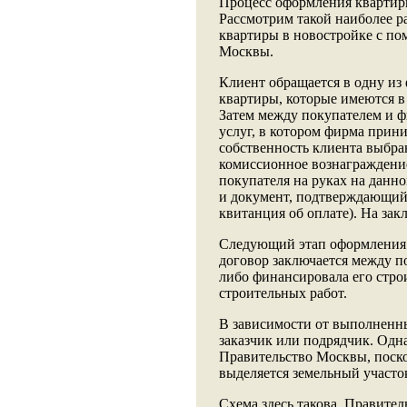
Процесс оформления квартиры
Рассмотрим такой наиболее р
квартиры в новостройке с п
Москвы.
Клиент обращается в одну из
квартиры, которые имеются в
Затем между покупателем и ф
услуг, в котором фирма прини
собственность клиента выбра
комиссионное вознаграждение 
покупателя на руках на данно
и документ, подтверждающий
квитанция об оплате). На зак
Следующий этап оформления -
договор заключается между п
либо финансировала его стро
строительных работ.
В зависимости от выполненны
заказчик или подрядчик. Одн
Правительство Москвы, поско
выделяется земельный участок
Схема здесь такова. Правител