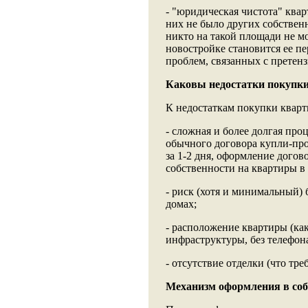
- "юридическая чистота" ква
них не было других собственн
никто на такой площади не мо
новостройке становится ее пе
проблем, связанных с претен
Каковы недостатки покупки
К недостаткам покупки кварт
- сложная и более долгая про
обычного договора купли-про
за 1-2 дня, оформление догов
собственности на квартиры в 
- риск (хотя и минимальный)
домах;
- расположение квартиры (как
инфраструктуры, без телефона
- отсутствие отделки (что тр
Механизм оформления в соб