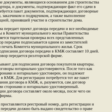
ые документы, являющиеся основанием для строительства
артира, и документы, подтверждающие факт его сдачи в
ребуется пакет документов, подтверждающих договорные
 заказчиком и подрядчиком, а также выполнение
цией, принявшей участие в строительстве дома.
ма передает проект договора передачи и все необходимые
ты в Комитет муниципального жилья Правительства
ется тщательная проверка всех представленных
вор передачи подписывается одним из заместителей
я печать Комитета муниципального жилья. Срок
одписания договора передачи в КМЖ составляет 10 дней.
овор передается риэлторской фирме.
ывают для подписания договора покупателя квартиры.
оговоры нотариально удостоверяются. После того как
ронами и нотариально удостоверен, он подлежит
 в КМЖ. Для регистрации потребуется тот же пакет
ания договора в КМЖ, и, разумеется, сам договор
ми сторонами и нотариально удостоверенный.
и договора составляет около месяца, после чего он
 фирмы.
 проставляются реестровый номер, дата регистрации и
передачи должно быть выдано свидетельство о праве