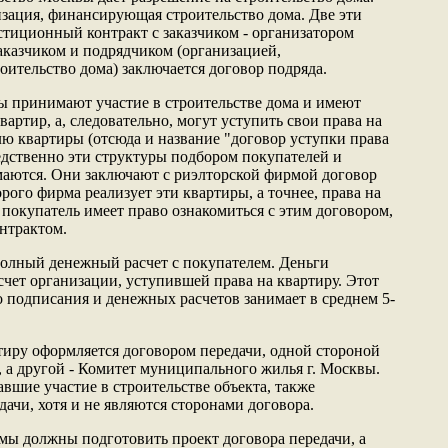
изация, финансирующая строительство дома. Две эти
тиционный контракт с заказчиком - организатором
аказчиком и подрядчиком (организацией,
оительство дома) заключается договор подряда.
ы принимают участие в строительстве дома и имеют
вартир, а, следовательно, могут уступить свои права на
лю квартиры (отсюда и название "договор уступки права
едственно эти структуры подбором покупателей и
маются. Они заключают с риэлторской фирмой договор
рого фирма реализует эти квартиры, а точнее, права на
покупатель имеет право ознакомиться с этим договором,
нтрактом.
полный денежный расчет с покупателем. Деньги
счет организации, уступившей права на квартиру. Этот
о подписания и денежных расчетов занимает в среднем 5-
тиру оформляется договором передачи, одной стороной
, а другой - Комитет муниципального жилья г. Москвы.
вшие участие в строительстве объекта, также
ачи, хотя и не являются сторонами договора.
ы должны подготовить проект договора передачи, а