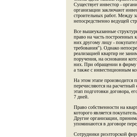
Существует инвестор - орган
организации заключают инвес
строительных работ. Между з
непосредственно ведущей стр
Все вышеуказанные структур
право на часть построенных к
них другому лицу - покупате
требования"). Однако непоср
реализацией квартир не зани
поручения, на основании кото
них. При обращении в фирму 
а также с инвестиционным ко
На этом этапе производится 
перечисляются на расчетный 
этап подготовки договора, ег
7 дней.
Право собственности на квар
которого является покупатель
Другие организации, принима
упоминаются в договоре перед
Сотрудники риэлторской фирм