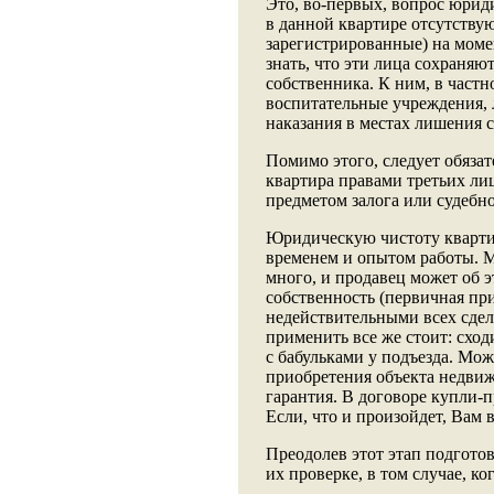
Это, во-первых, вопрос юриди
в данной квартире отсутству
зарегистрированные) на моме
знать, что эти лица сохраняю
собственника. К ним, в частн
воспитательные учреждения,
наказания в местах лишения с
Помимо этого, следует обяза
квартира правами третьих лиц,
предметом залога или судебног
Юридическую чистоту кварти
временем и опытом работы. М
много, и продавец может об э
собственность (первичная п
недействительными всех сде
применить все же стоит: схо
с бабульками у подъезда. Мож
приобретения объекта недвиж
гарантия. В договоре купли-
Если, что и произойдет, Вам в
Преодолев этот этап подгото
их проверке, в том случае, к