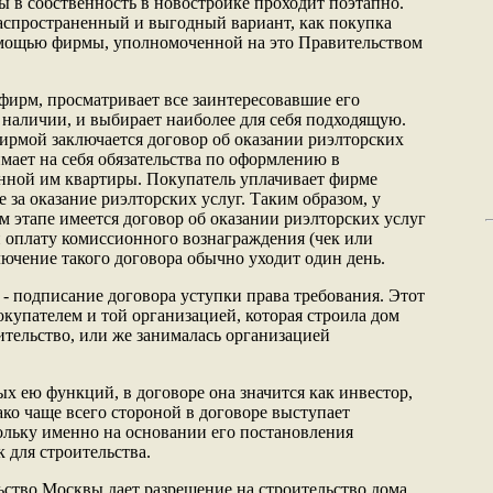
 в собственность в новостройке проходит поэтапно.
аспространенный и выгодный вариант, как покупка
омощью фирмы, уполномоченной на это Правительством
 фирм, просматривает все заинтересовавшие его
 наличии, и выбирает наиболее для себя подходящую.
ирмой заключается договор об оказании риэлторских
мает на себя обязательства по оформлению в
нной им квартиры. Покупатель уплачивает фирме
за оказание риэлторских услуг. Таким образом, у
м этапе имеется договор об оказании риэлторских услуг
 оплату комиссионного вознаграждения (чек или
лючение такого договора обычно уходит один день.
 подписание договора уступки права требования. Этот
окупателем и той организацией, которая строила дом
ительство, или же занималась организацией
х ею функций, в договоре она значится как инвестор,
ако чаще всего стороной в договоре выступает
льку именно на основании его постановления
 для строительства.
ьство Москвы дает разрешение на строительство дома.