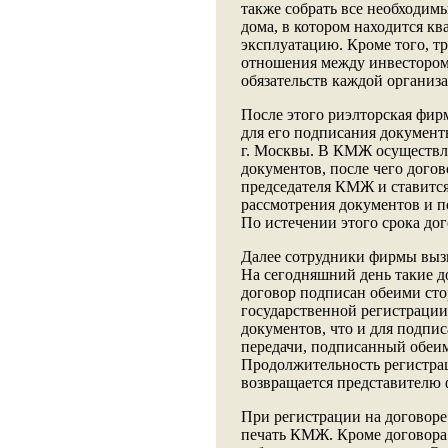
также собрать все необходим
дома, в котором находится кв
эксплуатацию. Кроме того, т
отношения между инвестором,
обязательств каждой организа
После этого риэлторская фир
для его подписания докумен
г. Москвы. В КМЖ осуществля
документов, после чего дого
председателя КМЖ и ставитс
рассмотрения документов и п
По истечении этого срока дог
Далее сотрудники фирмы выз
На сегодняшний день такие д
договор подписан обеими сто
государственной регистрации
документов, что и для подпис
передачи, подписанный обеи
Продолжительность регистраци
возвращается представителю
При регистрации на договоре
печать КМЖ. Кроме договора 