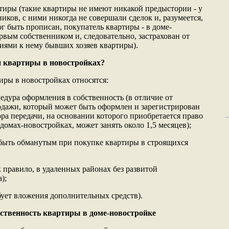
ртиры (такие квартиры не имеют никакой предыстории - у
иков, с ними никогда не совершали сделок и, разумеется,
г быть прописан, покупатель квартиры - в доме-
рвым собственником и, следовательно, застрахован от
зиями к нему бывших хозяев квартиры).
 квартиры в новостройках?
иры в новостройках относятся:
цедура оформления в собственность (в отличие от
дажи, который может быть оформлен и зарегистрирован
ора передачи, на основании которого приобретается право
домах-новостройках, может занять около 1,5 месяцев);
 быть обманутым при покупке квартиры в строящихся
 правило, в удаленных районах без развитой
);
ебует вложения дополнительных средств).
ственность квартиры в доме-новостройке