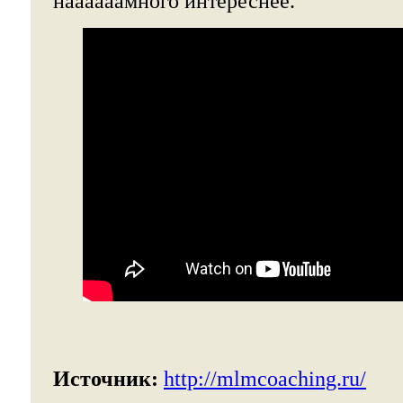
наааааамного интереснее.
Источник:
http://mlmcoaching.ru/