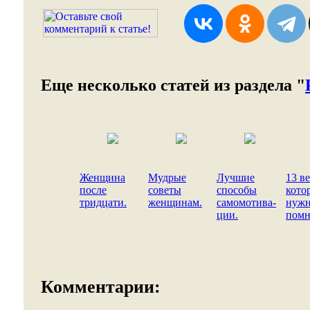
Еще несколько статей из раздела "
Женщина
Мудрые
Лучшие
13 в
после
советы
способы
кото
тридцати.
женщинам.
самомотива-
нуж
ции.
помн
Комментарии: