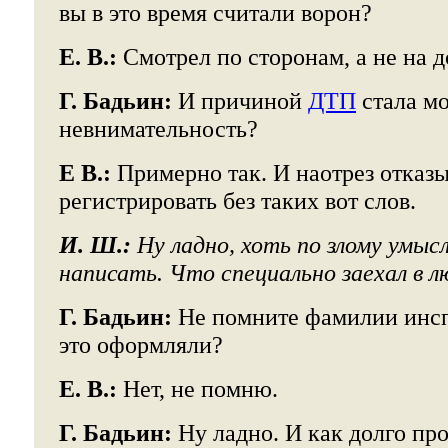
вы в это время считали ворон?
Е. В.:
Смотрел по сторонам, а не на д
Г. Бадьин:
И причиной
ДТП
стала мо
невнимательность?
Е В.:
Примерно так. И наотрез отказ
регистрировать без таких вот слов.
И. Ш.:
Ну ладно, хоть по злому умыс
написать. Что специально заехал в л
Г. Бадьин:
Не помните фамилии инсп
это оформляли?
Е. В.:
Нет, не помню.
Г. Бадьин:
Ну ладно. И как долго про