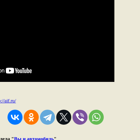
://aif.ru/
дела "
Вы и автомобиль
"