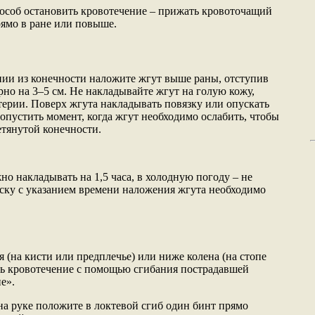
особ остановить кровотечение – прижать кровоточащий
рямо в ране или повыше.
ии из конечности наложите жгут выше раны, отступив
но на 3–5 см. Не накладывайте жгут на голую кожу,
терии. Поверх жгута накладывать повязку или опускать
ропустить момент, когда жгут необходимо ослабить, чтобы
етянутой конечности.
но накладывать на 1,5 часа, в холодную погоду – не
иску с указанием времени наложения жгута необходимо
 (на кисти или предплечье) или ниже колена (на стопе
ть кровотечение с помощью сгибания пострадавшей
е».
на руке положите в локтевой сгиб один бинт прямо