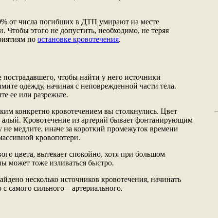
20% от числа погибших в ДТП умирают на месте
. Чтобы этого не допустить, необходимо, не теряя
приятиям по
остановке кровотечения
.
 пострадавшего, чтобы найти у него источники
мите одежду, начиная с неповрежденной части тела.
те ее или разрежьте.
аким конкретно кровотечением вы столкнулись. Цвет
о алый. Кровотечение из артерий бывает фонтанирующим
не медлите, иначе за короткий промежуток времени
 массивной кровопотери.
ого цвета, вытекает спокойно, хотя при большом
ы может тоже изливаться быстро.
найдено несколько источников кровотечения, начинать
 с самого сильного – артериального.