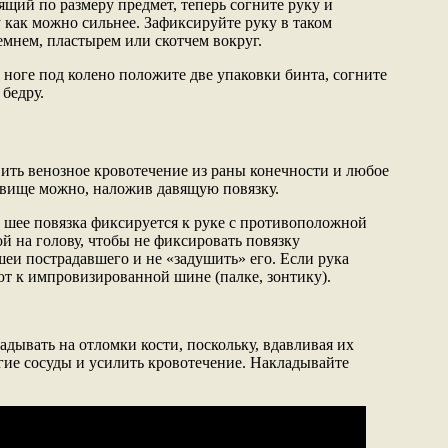
ящий по размеру предмет, теперь согните руку и
 как можно сильнее. Зафиксируйте руку в таком
мнем, пластырем или скотчем вокруг.
 ноге под колено положите две упаковки бинта, согните
 бедру.
ить венозное кровотечение из раны конечности и любое
овище можно, наложив давящую повязку.
 шее повязка фиксируется к руке с противоположной
й на голову, чтобы не фиксировать повязку
еи пострадавшего и не «задушить» его. Если рука
ют к импровизированной шине (палке, зонтику).
дывать на отломки кости, поскольку, вдавливая их
гие сосуды и усилить кровотечение. Накладывайте