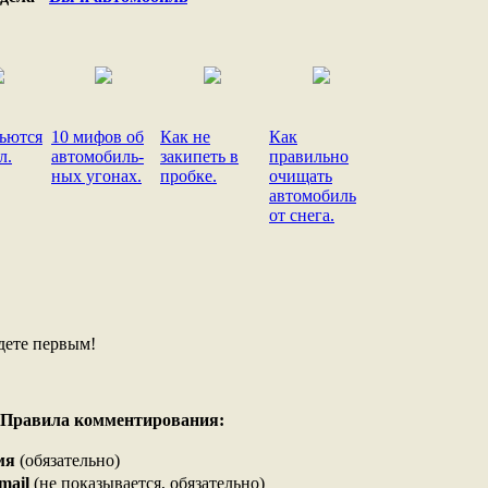
ьются
10 мифов об
Как не
Как
л.
автомобиль-
закипеть в
правильно
ных угонах.
пробке.
очищать
автомобиль
от снега.
дете первым!
Правила комментирования:
мя
(обязательно)
mail
(не показывается, обязательно)