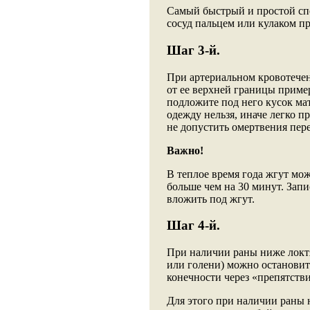
Самый быстрый и простой сп
сосуд пальцем или кулаком п
Шаг 3-й.
При артериальном кровотечен
от ее верхней границы пример
подложите под него кусок ма
одежду нельзя, иначе легко п
не допустить омертвения пер
Важно!
В теплое время года жгут мож
больше чем на 30 минут. Зап
вложить под жгут.
Шаг 4-й.
При наличии раны ниже локтя
или голени) можно останови
конечности через «препятстви
Для этого при наличии раны 