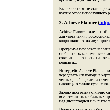
времени уходит на общение с
Выявив основные статьи рас
взятию этого непослушного р
2. Achieve Planner (
http:
Achieve Planner – идеальный 
для управления профессионал
координации этих двух прот
Программа позволяет наслаив
стабильного, как путинское д
совещание назначено на тот ж
решать их.
Интерфейс Achieve Planner по
чередовать как колоды в карт
четных дней недели на нечет
наконец-то можно будет спок
Заодно программа отлично сп
всевозможных глобальных про
над диссертацией или рытье 
Проекты, кстати, по образу