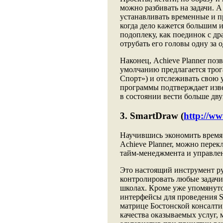
можно разбивать на задачи. 
устанавливать временные и п
когда дело кажется большим
подоплеку, как поединок с д
отрубать его головы одну за 
Наконец, Achieve Planner поз
умолчанию предлагается трог
Спорт») и отслеживать свою 
программы подтверждает изве
в состоянии вести больше дв
3. SmartDraw (
http://w
Научившись экономить время 
Achieve Planner, можно пере
тайм-менеджмента и управле
Это настоящий инструмент ру
контролировать любые задачи
школах. Кроме уже упомянуто
интерфейсы для проведения S
матрице Бостонской консалти
качества оказываемых услуг,