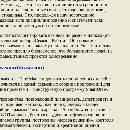
А между задачами расставлять приоритеты срочности и
ричинно-следственные связи – это здорово помогает,
 и страшным. Это, продолжая нашу новогоднюю
раконом: если дисциплинированно и систематически
одной, то не такой уж он и непобедимый.
воляет каталогизировать все дела по разным папкам (по
ательный набор «Семья – Работа – Образование –
успеваемость по каждому направлению. Увы, статистика
стное правило бизнесменов, что большинство людей не
ух масштабных проектов одновременно.
ww.smartdraw.com
)
вместе с Time Manic и достигать поставленных целей с
ключиться на самый серьезных сборник приложений для
ния проектами – монструозную программу SmartDraw.
ководителя, позволяющий планировать, делегировать и
 с помощью методик, обычно изучаемых в бизнес-
й диаграммы Ганта в арсенале SmartDraw есть готовые
WOT-анализа, быстрого аудита портфеля активов по
нговой группы, построения «дерева решений», контроля
 математической, экспертной и креативной оценки