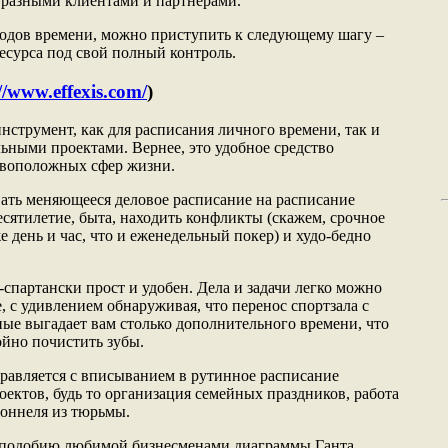
 разными клиентами и партнерами.
ходов времени, можно приступить к следующему шагу –
есурса под свой полный контроль.
//www.effexis.com/
)
инструмент, как для расписания личного времени, так и
ьными проектами. Вернее, это удобное средство
ивоположных сфер жизни.
ать меняющееся деловое расписание на расписание
есятилетие, быта, находить конфликты (скажем, срочное
е день и час, что и еженедельный покер) и худо-бедно
-спартански прост и удобен. Дела и задачи легко можно
е, с удивлением обнаруживая, что перенос спортзала с
ные выгадает вам столько дополнительного времени, что
ойно почистить зубы.
равляется с вписыванием в рутинное расписание
ектов, будь то организация семейных праздников, работа
тоннеля из тюрьмы.
 и подобию любимой бизнесменами диаграммы Ганта