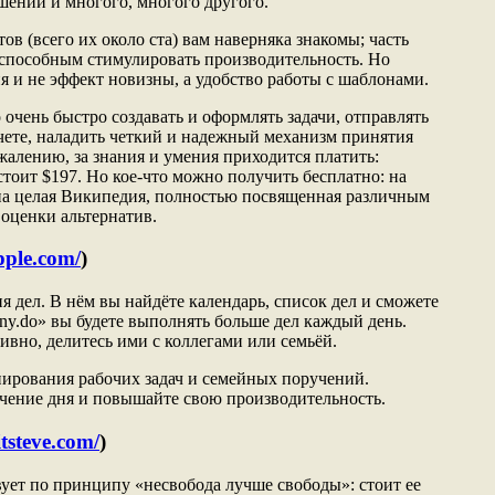
шений и многого, многого другого.
в (всего их около ста) вам наверняка знакомы; часть
 способным стимулировать производительность. Но
ия и не эффект новизны, а удобство работы с шаблонами.
чень быстро создавать и оформлять задачи, отправлять
счете, наладить четкий и надежный механизм принятия
жалению, за знания и умения приходится платить:
тоит $197. Но кое-что можно получить бесплатно: на
на целая Википедия, полностью посвященная различным
оценки альтернатив.
pple.com/
)
 дел. В нём вы найдёте календарь, список дел и сможете
y.do» вы будете выполнять больше дел каждый день.
ивно, делитесь ими с коллегами или семьёй.
ирования рабочих задач и семейных поручений.
ечение дня и повышайте свою производительность.
itsteve.com/
)
вует по принципу «несвобода лучше свободы»: стоит ее