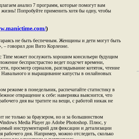
едлагаем анализ 7 программ, которые помогут вам
 жизнь! Попробуйте применить хотя бы одну, чтобы
!
ww.manictime.com/
)
тараясь не быть беспечным. Женщины и дети могут быть
 – говорил дон Вито Корлеоне.
c Time может послужить хорошим консильери будущим
ложение беспристрастно ведет подсчет времени,
ети, просмотр сериалов, разглядывание котяток, чтение
у Навального и выращивание капусты в онлайновых
вом режиме в понедельник, распечатайте статистику в
ежное отвращение к себе: наверняка выяснится, что
рабочего дня вы тратите на вещи, с работой никак не
ит не только за браузером, но и за большинством
indows Media Player до Adobe Photoshop. Плюс, у
димый инструментарий для фиксации и детализации
мя рабочего дня. Например, можно отследить, сколько