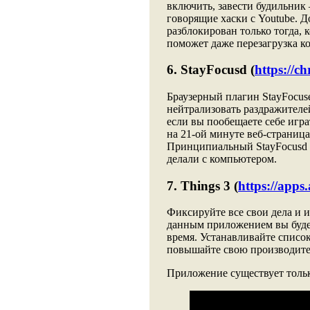
включить, завести будильник 
говорящие хаски с Youtube. 
разблокирован только тогда, к
поможет даже перезагрузка к
6. StayFocusd (
https://c
Браузерный плагин StayFocuse
нейтрализовать раздражителей
если вы пообещаете себе игра
на 21-ой минуте веб-страница
Принципиальный StayFocusd 
делали с компьютером.
7. Things 3 (
https://apps
Фиксируйте все свои дела и и
данным приложением вы будет
время. Устанавливайте список
повышайте свою производител
Приложение существует тольк