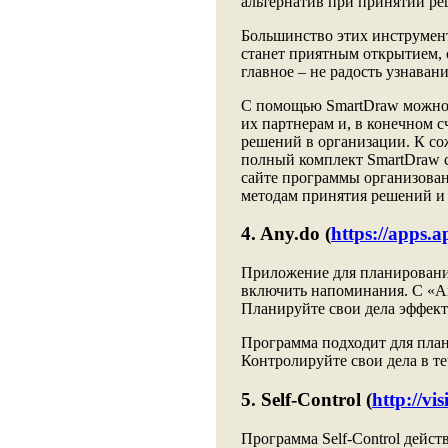
альтернатив при принятии ре
Большинство этих инструменто
станет приятным открытием,
главное – не радость узнаван
С помощью SmartDraw можно о
их партнерам и, в конечном 
решений в организации. К со
полный комплект SmartDraw с
сайте программы организова
методам принятия решений и 
4. Any.do (
https://apps.a
Приложение для планирования
включить напоминания. С «An
Планируйте свои дела эффект
Программа подходит для план
Контролируйте свои дела в т
5. Self-Control (
http://vis
Программа Self-Control дейст