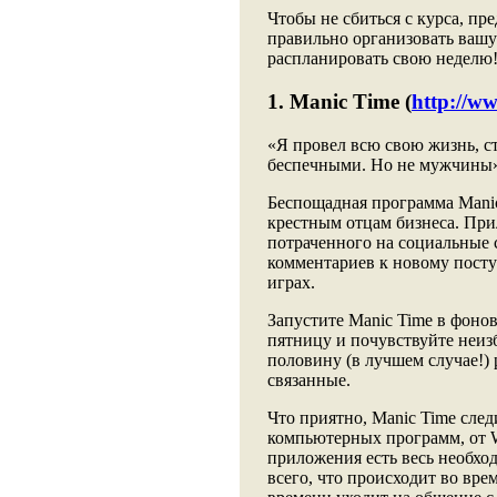
Чтобы не сбиться с курса, пр
правильно организовать вашу
распланировать свою неделю
1. Manic Time (
http://w
«Я провел всю свою жизнь, с
беспечными. Но не мужчины»,
Беспощадная программа Mani
крестным отцам бизнеса. При
потраченного на социальные с
комментариев к новому пост
играх.
Запустите Manic Time в фоно
пятницу и почувствуйте неизб
половину (в лучшем случае!) 
связанные.
Что приятно, Manic Time след
компьютерных программ, от W
приложения есть весь необхо
всего, что происходит во вре