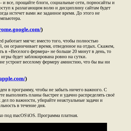
– и все, прощайте блоги, социальные сети, порносайты и
Доступ к разлагающим волю и дисциплину сайтам будет
огда истечет вами же заданное время. До этого не
омпьютера.
hrome.google.com/
)
d работает мягче: вместо того, чтобы полностью
, он ограничивает время, отведенное на отдых. Скажем,
ть в «Веселого фермера» не больше 20 минут в день, то
 игры будет заблокирована ровно на сутки.
не устроит веселому фермеру амнистию, что бы вы ни
.apple.com/
)
деи в программу, чтобы не забыть ничего важного. С
е выполнять планы быстрее и удачно распределять своё
 дел по важности, убирайте неактуальные задачи и
ьность в течение дня.
о под macOS\iOS. Программа платная.