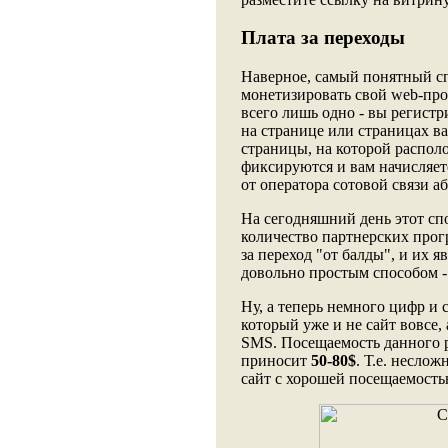
Плата за переходы
Наверное, самый понятный спо
монетизировать свой web-про
всего лишь одно - вы регистр
на странице или страницах в
страницы, на которой располо
фиксируются и вам начисляет
от оператора сотовой связи а
На сегодняшний день этот сп
количество партнерских прог
за переход "от балды", и их 
довольно простым способом - 
Ну, а теперь немного цифр и 
который уже и не сайт вовсе,
SMS. Посещаемость данного ре
приносит
50-80$
. Т.е. несло
сайт с хорошей посещаемост