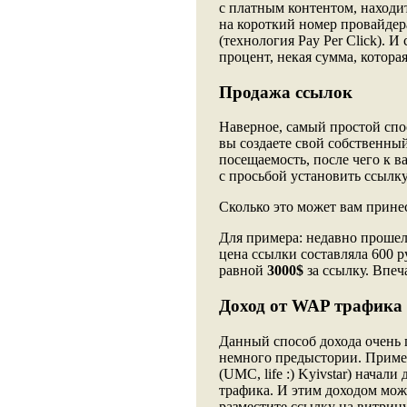
с платным контентом, находи
на короткий номер провайдер
(технология Pay Per Click). 
процент, некая сумма, которая
Продажа ссылок
Наверное, самый простой спос
вы создаете свой собственны
посещаемость, после чего к 
с просьбой установить ссылку
Сколько это может вам принес
Для примера: недавно прошел а
цена ссылки составляла 600 р
равной
3000$
за ссылку. Впеч
Доход от WAP трафика
Данный способ дохода очень 
немного предыстории. Приме
(UMC, life :) Kyivstar) начал
трафика. И этим доходом може
разместите ссылку на витрину