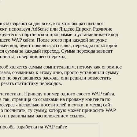
соб заработка для всех, кто хотя бы раз пытался
ект, используя AdSense или Яндекс.Директ. Различие
ируетесь в партнерской программе и устанавливаете код
ашего WAP сайта. После этого при каждой загрузке
жен код, будет появляться ссылка, переходы по которой
ся сумма за каждый переход. Сумма перехода зависит
бонента, совершившего переход.
особ является самым сомнительным, потому как огромное
рамм, созданных к этому дню, просто установили сумму
явно не окупающиеся расходы они решили возместить
резать статистику переходов.
статистики. Приведу пример одного своего WAP сайта,
 а так, страница со ссылками на продажу контента по
сурса - несколько посетителей в сутки, в месяц сайт
жно посчитать, ту сумму, которую может приносить WAP
ью и правильным расположением ссылок.