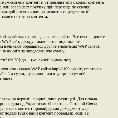
т нужный ему контент и отправляет sms с кодом контента
а или совершает покупку при переходе по ссылке
И с каждой покупки вам начисляется определенный
 зависит от типа контента.
об заработка с помощью вашего сайта. Все очень просто:
й WAP сайт, раскручиваете его и поднимаете
вам начинают обращаться другие владельцы WAP сайтов
 на их сайт за определенную сумму.
ти? От 30$ до ... (конечной суммы нет).
укцион ссылок WAP сайта http://c100.nsk.ru/, стартовая
ублей в сутки, ну а закончился аукцион суммой,
атляет?
похож на первый, с одной лишь разницей. Для начала
рно год назад Украинские Операторы Сотовой Связи
и делиться с контент провайдерами доходом от wap
т поделиться с вами контент провайдер, если вы
.