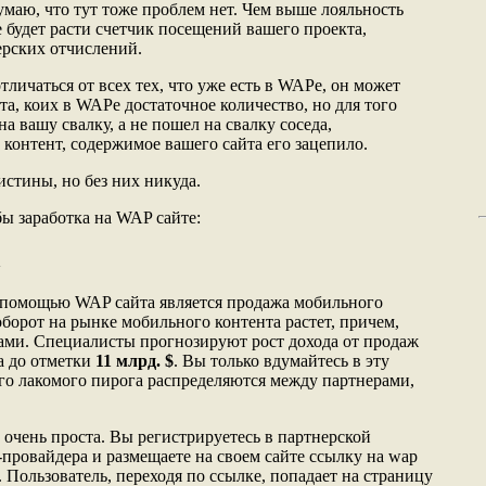
умаю, что тут тоже проблем нет. Чем выше лояльность
 будет расти счетчик посещений вашего проекта,
ерских отчислений.
тличаться от всех тех, что уже есть в WAPе, он может
а, коих в WAPе достаточное количество, но для того
а вашу свалку, а не пошел на свалку соседа,
 контент, содержимое вашего сайта его зацепило.
истины, но без них никуда.
ы заработка на WAP сайте:
а
 помощью WAP сайта является продажа мобильного
борот на рынке мобильного контента растет, причем,
ами. Специалисты прогнозируют рост дохода от продаж
а до отметки
11 млрд. $
. Вы только вдумайтесь в эту
го лакомого пирога распределяются между партнерами,
 очень проста. Вы регистрируетесь в партнерской
провайдера и размещаете на своем сайте ссылку на wap
Пользователь, переходя по ссылке, попадает на страницу