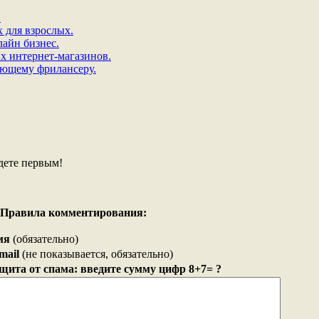
.
х для взрослых.
лайн бизнес.
х интернет-магазинов.
ающему фрилансеру.
дете первым!
Правила комментирования:
мя
(обязательно)
mail
(не показывается, обязательно)
щита от спама: введите сумму цифр 8+7= ?