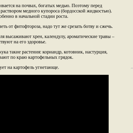
ивается на почвах, богатых медью. Поэтому перед
 раствором медного купороса (бордосской жидкостью).
обенно в начальной стадии роста.
еть от фитофтороза, надо тут же срезать ботву и сжечь.
оля высаживают хрен, календулу, ароматические травы –
твуют на его здоровье.
ука такие растения: кориандр, котовник, настурция,
вают по краю картофельных грядок.
ует на картофель угнетающе.