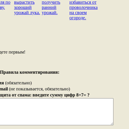
ля по
вырастить
получить
избавиться от
ву.
хороший
ранний
проволочника
урожай лука.
урожай.
на своем
огороде.
дете первым!
Правила комментирования:
мя
(обязательно)
mail
(не показывается, обязательно)
щита от спама: введите сумму цифр 8+7= ?